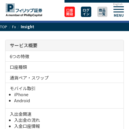
English
口座
ログ
商品
開設
イン
一覧
MENU
TOP
/
Fx
/
Insight
サービス概要
6つの特徴
口座種類
通貨ペア・スワップ
モバイル取引
iPhone
Android
入出金関連
入出金の流れ
入金口座情報