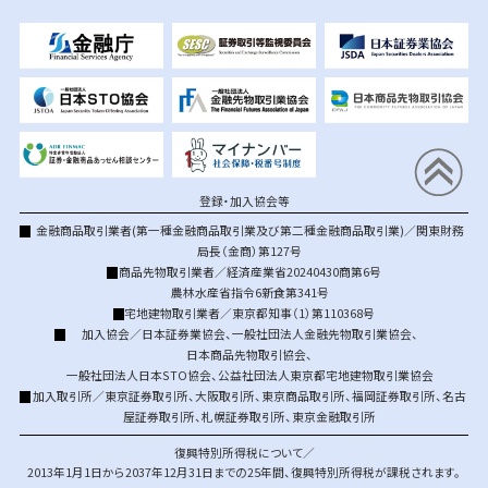
登録・加入協会等
金融商品取引業者(第一種金融商品取引業及び第二種金融商品取引業)／関東財務
局長（金商）第127号
商品先物取引業者／経済産業省20240430商第6号
農林水産省指令6新食第341号
宅地建物取引業者／東京都知事（1）第110368号
加入協会／
日本証券業協会
、
一般社団法人金融先物取引業協会
、
日本商品先物取引協会
、
一般社団法人日本STO協会
、
公益社団法人東京都宅地建物取引業協会
加入取引所／
東京証券取引所
、
大阪取引所
、
東京商品取引所
、
福岡証券取引所
、
名古
屋証券取引所
、
札幌証券取引所
、
東京金融取引所
復興特別所得税について／
2013年1月1日から2037年12月31日までの25年間、復興特別所得税が課税されます。