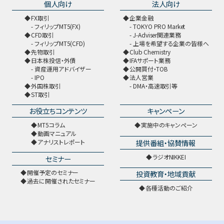
個人向け
法人向け
FX取引
企業金融
フィリップMT5(FX)
TOKYO PRO Market
CFD取引
J-Adviser関連業務
フィリップMT5(CFD)
上場を希望する企業の皆様へ
先物取引
Club Chemistry
日本株投信・外債
IFAサポート業務
資産運用アドバイザー
公開買付・TOB
IPO
法人営業
外国株取引
DMA・高速取引等
ST取引
お役立ちコンテンツ
キャンペーン
MT5コラム
実施中のキャンペーン
動画マニュアル
提供番組・協賛情報
アナリストレポート
ラジオNIKKEI
セミナー
開催予定のセミナー
投資教育・地域貢献
過去に開催されたセミナー
各種活動のご紹介