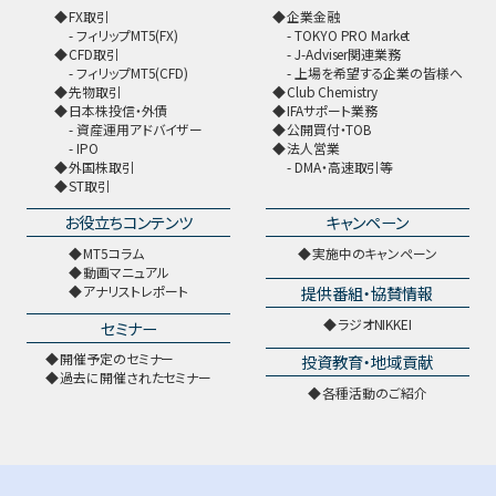
FX取引
企業金融
フィリップMT5(FX)
TOKYO PRO Market
CFD取引
J-Adviser関連業務
フィリップMT5(CFD)
上場を希望する企業の皆様へ
先物取引
Club Chemistry
日本株投信・外債
IFAサポート業務
資産運用アドバイザー
公開買付・TOB
IPO
法人営業
外国株取引
DMA・高速取引等
ST取引
お役立ちコンテンツ
キャンペーン
MT5コラム
実施中のキャンペーン
動画マニュアル
提供番組・協賛情報
アナリストレポート
ラジオNIKKEI
セミナー
開催予定のセミナー
投資教育・地域貢献
過去に開催されたセミナー
各種活動のご紹介