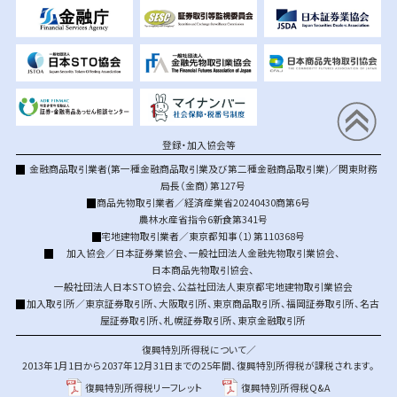
登録・加入協会等
金融商品取引業者(第一種金融商品取引業及び第二種金融商品取引業)／関東財務
局長（金商）第127号
商品先物取引業者／経済産業省20240430商第6号
農林水産省指令6新食第341号
宅地建物取引業者／東京都知事（1）第110368号
加入協会／
日本証券業協会
、
一般社団法人金融先物取引業協会
、
日本商品先物取引協会
、
一般社団法人日本STO協会
、
公益社団法人東京都宅地建物取引業協会
加入取引所／
東京証券取引所
、
大阪取引所
、
東京商品取引所
、
福岡証券取引所
、
名古
屋証券取引所
、
札幌証券取引所
、
東京金融取引所
復興特別所得税について／
2013年1月1日から2037年12月31日までの25年間、復興特別所得税が課税されます。
復興特別所得税リーフレット
復興特別所得税Q&A