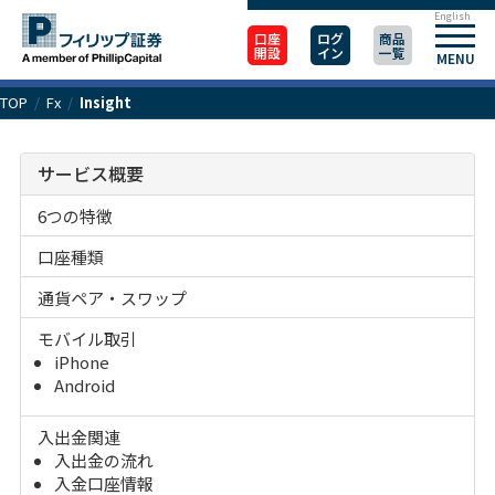
English
口座
ログ
商品
開設
イン
一覧
MENU
TOP
/
Fx
/
Insight
サービス概要
6つの特徴
口座種類
通貨ペア・スワップ
モバイル取引
iPhone
Android
入出金関連
入出金の流れ
入金口座情報