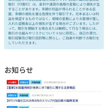
取引（FX取引）は、金利や通貨の価格の変動により損失が生
ずることがあります。多額の利益が得られることがある反
面、多額の損失を被る危険を伴う取引です。元本あるいは利
益を保証するものではなく、相場の変動によりお客様が差し
入れた証拠金以上の損失が生ずる場合がございます。したが
って、取引を開始する場合または継続して行なう場合には、
取引の仕組みやリスクについて十分に研究し、自己の資力、
取引経験及び取引目的等に照らし、ご自身の判断でお取引を
していただきます。
お知らせ
CFD取引
お知らせ
外国為替
2026年08月03日 09:33
【重要】米国雇用統計発表に伴う取引に関する注意喚起
お知らせ
外国為替
2026年07月30日 14:37
【MT5 FX取引】2026年8月のスワップ付加日数の臨時変更