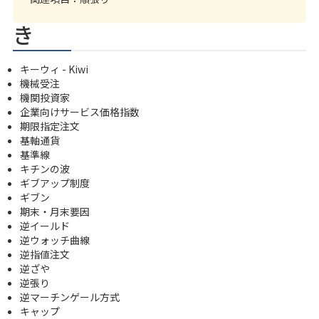
き
キーウィ - Kiwi
機械受注
機関投資家
企業向けサービス価格指数
期限指定注文
基軸通貨
基準線
キチンの波
ギブアップ制度
ギブン
期末・月末要因
逆イールド
逆ウォッチ曲線
逆指値注文
逆ざや
逆張り
逆マーチンゲール方式
キャップ