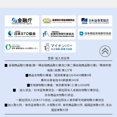
登録・加入協会等
金融商品取引業者(第一種金融商品取引業及び第二種金融商品取引業)／関東財務
局長（金商）第127号
商品先物取引業者／経済産業省20240430商第6号
農林水産省指令6新食第341号
宅地建物取引業者／東京都知事（1）第110368号
加入協会／
日本証券業協会
、
一般社団法人金融先物取引業協会
、
日本商品先物取引協会
、
一般社団法人日本STO協会
、
公益社団法人東京都宅地建物取引業協会
加入取引所／
東京証券取引所
、
大阪取引所
、
東京商品取引所
、
福岡証券取引所
、
名古
屋証券取引所