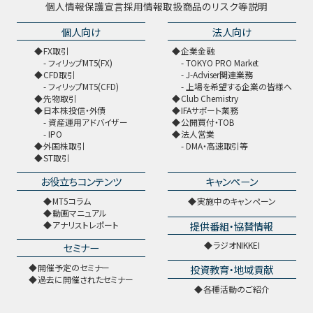
個人情報保護宣言
採用情報
取扱商品のリスク等説明
個人向け
法人向け
FX取引
企業金融
フィリップMT5(FX)
TOKYO PRO Market
CFD取引
J-Adviser関連業務
フィリップMT5(CFD)
上場を希望する企業の皆様へ
先物取引
Club Chemistry
日本株投信・外債
IFAサポート業務
資産運用アドバイザー
公開買付・TOB
IPO
法人営業
外国株取引
DMA・高速取引等
ST取引
お役立ちコンテンツ
キャンペーン
MT5コラム
実施中のキャンペーン
動画マニュアル
提供番組・協賛情報
アナリストレポート
ラジオNIKKEI
セミナー
開催予定のセミナー
投資教育・地域貢献
過去に開催されたセミナー
各種活動のご紹介