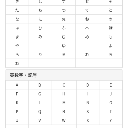
さ
し
す
せ
そ
た
ち
つ
て
と
な
に
ぬ
ね
の
は
ひ
ふ
へ
ほ
ま
み
む
め
も
や
ゆ
よ
ら
り
る
れ
ろ
わ
英数字・記号
A
B
C
D
E
F
G
H
I
J
K
L
M
N
O
P
Q
R
S
T
U
V
W
X
Y