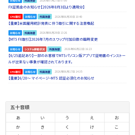
お知らせ
外国為替
2026年07月27日 07:00
FX証拠金のお知らせ【2026年8月3日より適用分】
CFD取引
お知らせ
外国為替
2026年06月30日 10:40
【重要】米国雇用統計発表に伴う取引に関する注意喚起
お知らせ
外国為替
2026年06月29日 13:26
【MT5 FX取引】2026年7月のスワップ付加日数の臨時変更
お知らせ
システム稼動状況
外国為替
2026年06月22日 16:23
【6/25追記あり】一部のお客様でMT5パソコン版アプリで証明書のインストー
ルが出来ない事象が確認されております。
CFD取引
お知らせ
外国為替
2026年06月17日 14:35
【重要】6/20～ マイページ・MT5 認証必須化のお知らせ
五十音順
あ
い
う
え
お
か
き
く
け
こ