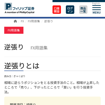
English
口座
ログ
商品
開設
イン
一覧
MENU
FX
FX用語集
逆張り
FX用語集
逆張り
FX用語集
逆張りとは
読み方：ぎゃくばり
相場に逆らうポジションをとる投資手法のこと。相場が上昇した
ところで「売り」、下がったところで「買い」を行う投資手
法。
関連項目：
順張り