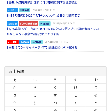
【重要】米国雇用統計発表に伴う取引に関する注意喚起
お知らせ
外国為替
2026年06月29日 13:26
【MT5 FX取引】2026年7月のスワップ付加日数の臨時変更
お知らせ
システム稼動状況
外国為替
2026年06月22日 16:23
【6/25追記あり】一部のお客様でMT5パソコン版アプリで証明書のインストー
ルが出来ない事象が確認されております。
CFD取引
お知らせ
外国為替
2026年06月17日 14:35
【重要】6/20～ マイページ・MT5 認証必須化のお知らせ
五十音順
あ
い
う
え
お
か
き
く
け
こ
さ
し
す
せ
そ
た
ち
つ
て
と
な
に
ぬ
ね
の