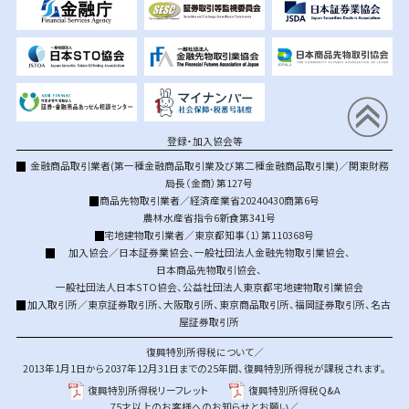
登録・加入協会等
金融商品取引業者(第一種金融商品取引業及び第二種金融商品取引業)／関東財務
局長（金商）第127号
商品先物取引業者／経済産業省20240430商第6号
農林水産省指令6新食第341号
宅地建物取引業者／東京都知事（1）第110368号
加入協会／
日本証券業協会
、
一般社団法人金融先物取引業協会
、
日本商品先物取引協会
、
一般社団法人日本STO協会
、
公益社団法人東京都宅地建物取引業協会
加入取引所／
東京証券取引所
、
大阪取引所
、
東京商品取引所
、
福岡証券取引所
、
名古
屋証券取引所
復興特別所得税について／
2013年1月1日から2037年12月31日までの25年間、復興特別所得税が課税されます。
復興特別所得税リーフレット
復興特別所得税Q&A
75才以上のお客様へのお知らせとお願い／