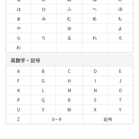
は
ひ
ふ
へ
ほ
ま
み
む
め
も
や
ゆ
よ
ら
り
る
れ
ろ
わ
英数字・記号
A
B
C
D
E
F
G
H
I
J
K
L
M
N
O
P
Q
R
S
T
U
V
W
X
Y
Z
0－9
記号