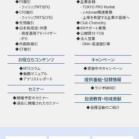
FX取引
企業金融
フィリップMT5(FX)
TOKYO PRO Market
CFD取引
J-Adviser関連業務
フィリップMT5(CFD)
上場を希望する企業の皆様へ
先物取引
Club Chemistry
日本株投信・外債
IFAサポート業務
資産運用アドバイザー
公開買付・TOB
IPO
法人営業
外国株取引
DMA・高速取引等
ST取引
お役立ちコンテンツ
キャンペーン
MT5コラム
実施中のキャンペーン
動画マニュアル
提供番組・協賛情報
アナリストレポート
ラジオNIKKEI
セミナー
開催予定のセミナー
投資教育・地域貢献
過去に開催されたセミナー
各種活動のご紹介