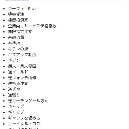
キーウィ - Kiwi
機械受注
機関投資家
企業向けサービス価格指数
期限指定注文
基軸通貨
基準線
キチンの波
ギブアップ制度
ギブン
期末・月末要因
逆イールド
逆ウォッチ曲線
逆指値注文
逆ざや
逆張り
逆マーチンゲール方式
キャップ
ギャップ
ギャップを埋める
キャピタル・ロス