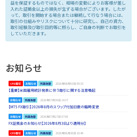
益を保証するものではなく、相場の変動によりお客様が差し
入れた証拠金以上の損失が生ずる場合がございます。したが
って、取引を開始する場合または継続して行なう場合には、
取引の仕組みやリスクについて十分に研究し、自己の資力、
取引経験及び取引目的等に照らし、ご自身の判断でお取引を
していただきます。
お知らせ
CFD取引
お知らせ
外国為替
2026年08月03日 09:33
【重要】米国雇用統計発表に伴う取引に関する注意喚起
お知らせ
外国為替
2026年07月30日 14:37
【MT5 FX取引】2026年8月のスワップ付加日数の臨時変更
お知らせ
外国為替
2026年07月27日 07:00
FX証拠金のお知らせ【2026年8月3日より適用分】
CFD取引
お知らせ
外国為替
2026年06月30日 10:40