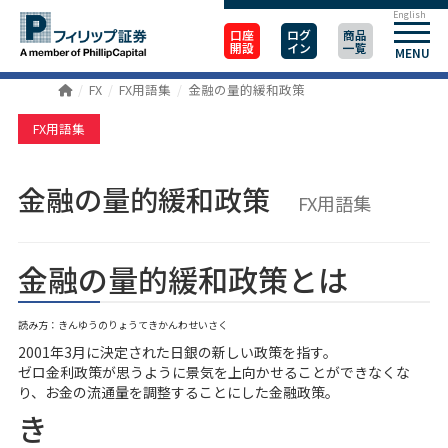
English
口座
ログ
商品
開設
イン
一覧
MENU
FX
FX用語集
金融の量的緩和政策
FX用語集
金融の量的緩和政策
FX用語集
金融の量的緩和政策とは
読み方：きんゆうのりょうてきかんわせいさく
2001年3月に決定された日銀の新しい政策を指す。
ゼロ金利政策が思うように景気を上向かせることができなくな
り、お金の流通量を調整することにした金融政策。
き