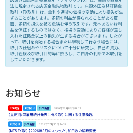
法に規定される店頭金融先物取引です。店頭外国為替証拠金
取引（FX取引）は、金利や通貨の価格の変動により損失が生
ずることがあります。多額の利益が得られることがある反
面、多額の損失を被る危険を伴う取引です。元本あるいは利
益を保証するものではなく、相場の変動によりお客様が差し
入れた証拠金以上の損失が生ずる場合がございます。したが
って、取引を開始する場合または継続して行なう場合には、
取引の仕組みやリスクについて十分に研究し、自己の資力、
取引経験及び取引目的等に照らし、ご自身の判断でお取引を
していただきます。
お知らせ
CFD取引
お知らせ
外国為替
2026年08月03日 09:33
【重要】米国雇用統計発表に伴う取引に関する注意喚起
お知らせ
外国為替
2026年07月30日 14:37
【MT5 FX取引】2026年8月のスワップ付加日数の臨時変更