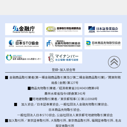
登録・加入協会等
金融商品取引業者(第一種金融商品取引業及び第二種金融商品取引業)／関東財務
局長（金商）第127号
商品先物取引業者／経済産業省20240430商第6号
農林水産省指令6新食第341号
宅地建物取引業者／東京都知事（1）第110368号
加入協会／
日本証券業協会
、
一般社団法人金融先物取引業協会
、
日本商品先物取引協会
、
一般社団法人日本STO協会
、
公益社団法人東京都宅地建物取引業協会
加入取引所／
東京証券取引所
、
大阪取引所
、
東京商品取引所
、
福岡証券取引所
、
名古
屋証券取引所