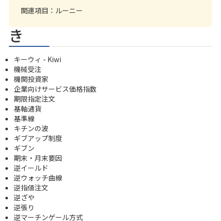
関連項目：
ルーニー
き
キーウィ - Kiwi
機械受注
機関投資家
企業向けサービス価格指数
期限指定注文
基軸通貨
基準線
キチンの波
ギブアップ制度
ギブン
期末・月末要因
逆イールド
逆ウォッチ曲線
逆指値注文
逆ざや
逆張り
逆マーチンゲール方式