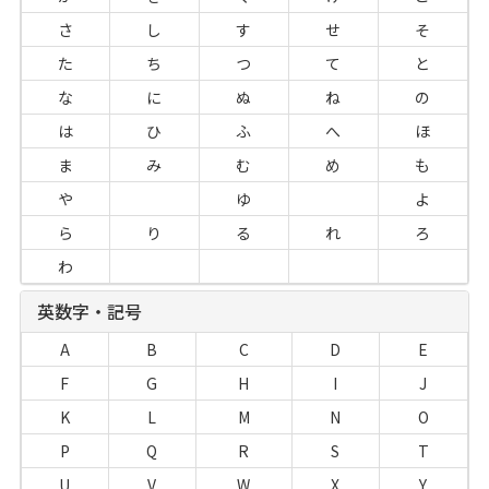
さ
し
す
せ
そ
た
ち
つ
て
と
な
に
ぬ
ね
の
は
ひ
ふ
へ
ほ
ま
み
む
め
も
や
ゆ
よ
ら
り
る
れ
ろ
わ
英数字・記号
A
B
C
D
E
F
G
H
I
J
K
L
M
N
O
P
Q
R
S
T
U
V
W
X
Y