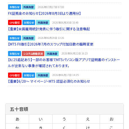
お知らせ
外国為替
2026年07月27日 07:00
FX証拠金のお知らせ【2026年8月3日より適用分】
CFD取引
お知らせ
外国為替
2026年06月30日 10:40
【重要】米国雇用統計発表に伴う取引に関する注意喚起
お知らせ
外国為替
2026年06月29日 13:26
【MT5 FX取引】2026年7月のスワップ付加日数の臨時変更
お知らせ
システム稼動状況
外国為替
2026年06月22日 16:23
【6/25追記あり】一部のお客様でMT5パソコン版アプリで証明書のインストー
ルが出来ない事象が確認されております。
CFD取引
お知らせ
外国為替
2026年06月17日 14:35
【重要】6/20～ マイページ・MT5 認証必須化のお知らせ
五十音順
あ
い
う
え
お
か
き
く
け
こ