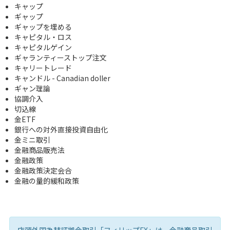
キャップ
ギャップ
ギャップを埋める
キャピタル・ロス
キャピタルゲイン
ギャランティーストップ注文
キャリートレード
キャンドル - Canadian doller
ギャン理論
協調介入
切込線
金ETF
銀行への対外直接投資自由化
金ミニ取引
金融商品販売法
金融政策
金融政策決定会合
金融の量的緩和政策
店頭外国為替証拠金取引「フィリップFX」は、金融商品取引