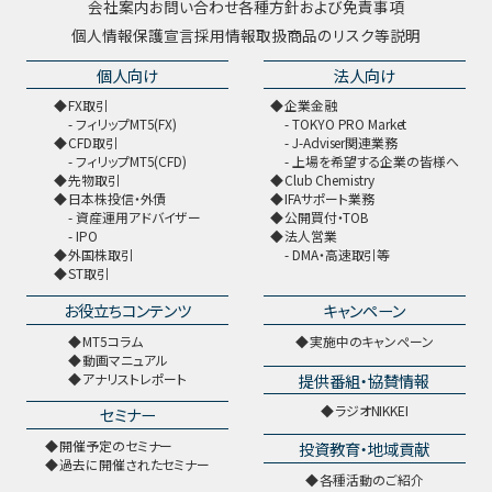
会社案内
お問い合わせ
各種方針および免責事項
個人情報保護宣言
採用情報
取扱商品のリスク等説明
個人向け
法人向け
FX取引
企業金融
フィリップMT5(FX)
TOKYO PRO Market
CFD取引
J-Adviser関連業務
フィリップMT5(CFD)
上場を希望する企業の皆様へ
先物取引
Club Chemistry
日本株投信・外債
IFAサポート業務
資産運用アドバイザー
公開買付・TOB
IPO
法人営業
外国株取引
DMA・高速取引等
ST取引
お役立ちコンテンツ
キャンペーン
MT5コラム
実施中のキャンペーン
動画マニュアル
提供番組・協賛情報
アナリストレポート
ラジオNIKKEI
セミナー
開催予定のセミナー
投資教育・地域貢献
過去に開催されたセミナー
各種活動のご紹介