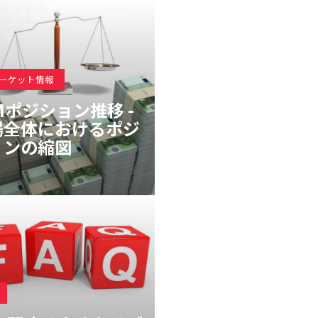
マーケット情報
Mポジション推移 -
場全体におけるポジ
ョンの縮図