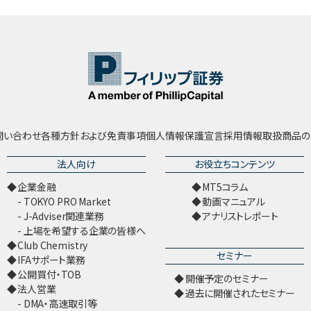
問い合わせ
各種方針および免責事項
個人情報保護宣言
採用情報
取扱商品の
法人向け
お役立ちコンテンツ
企業金融
MT5コラム
TOKYO PRO Market
動画マニュアル
J-Adviser関連業務
アナリストレポート
上場を希望する企業の皆様へ
Club Chemistry
セミナー
IFAサポート業務
公開買付・TOB
開催予定のセミナー
法人営業
過去に開催されたセミナー
DMA・高速取引等