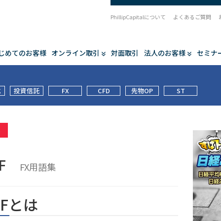
PhillipCapitalについて
よくあるご質問
じめてのお客様
オンライン取引
対面取引
法人のお客様
セミナ
式
投資信託
FX
CFD
先物OP
ST
集
TF
FX用語集
TFとは