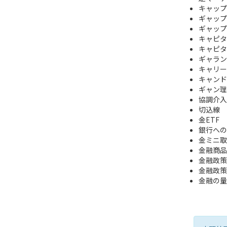
キャップ
ギャップ
ギャップ
キャピタ
キャピタ
ギャラン
キャリー
キャンドル 
ギャン理
協調介入
切込線
金ETF
銀行への
金ミニ取
金融商品
金融政策
金融政策
金融の量