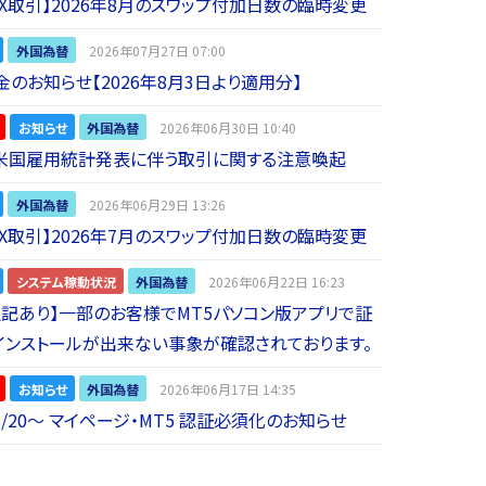
 FX取引】2026年8月のスワップ付加日数の臨時変更
外国為替
2026年07月27日 07:00
金のお知らせ【2026年8月3日より適用分】
お知らせ
外国為替
2026年06月30日 10:40
】米国雇用統計発表に伴う取引に関する注意喚起
外国為替
2026年06月29日 13:26
 FX取引】2026年7月のスワップ付加日数の臨時変更
システム稼動状況
外国為替
2026年06月22日 16:23
5追記あり】一部のお客様でMT5パソコン版アプリで証
インストールが出来ない事象が確認されております。
お知らせ
外国為替
2026年06月17日 14:35
6/20～ マイページ・MT5 認証必須化のお知らせ