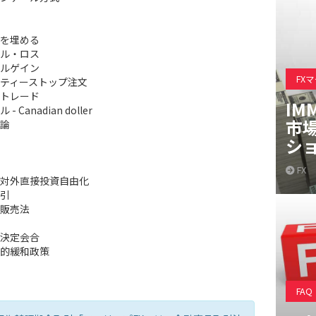
を埋める
ル・ロス
ルゲイン
FX
ティーストップ注文
トレード
IM
- Canadian doller
市
論
シ
FX
対外直接投資自由化
引
販売法
決定会合
的緩和政策
FAQ