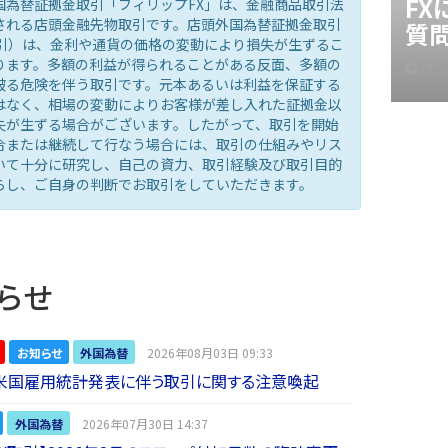
F
国為替証拠金取引「フィリップFX」は、金融商品取引法
される店頭金融先物取引です。店頭外国為替証拠金取引
質
取引）は、金利や通貨の価格の変動により損失が生ずるこ
ります。多額の利益が得られることがある反面、多額の
FX
被る危険を伴う取引です。元本あるいは利益を保証する
はなく、相場の変動によりお客様が差し入れた証拠金以
失が生ずる場合がございます。したがって、取引を開始
合または継続して行なう場合には、取引の仕組みやリス
いて十分に研究し、自己の資力、取引経験及び取引目的
らし、ご自身の判断でお取引をしていただきます。
らせ
お知らせ
外国為替
2026年08月03日 09:33
】米国雇用統計発表に伴う取引に関する注意喚起
外国為替
2026年07月30日 14:37