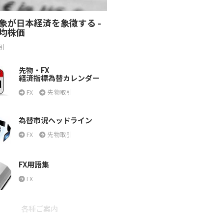
象が日本経済を象徴する -
均株価
引
先物・FX
経済指標為替カレンダー
FX
先物取引
為替市況ヘッドライン
FX
先物取引
FX用語集
FX
各種ご案内