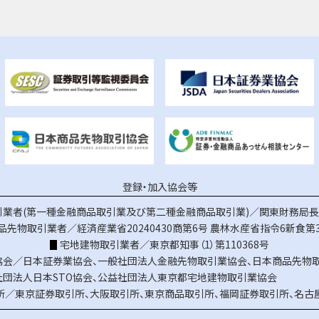
登録・加入協会等
業者(第一種金融商品取引業及び第二種金融商品取引業)／関東財務局長（
品先物取引業者／経済産業省20240430商第6号
農林水産省指令6新食第3
宅地建物取引業者／東京都知事（1）第110368号
協会／
日本証券業協会
、
一般社団法人金融先物取引業協会
、
日本商品先物
社団法人日本STO協会
、
公益社団法人東京都宅地建物取引業協会
所／
東京証券取引所
、
大阪取引所
、
東京商品取引所
、
福岡証券取引所
、
名古