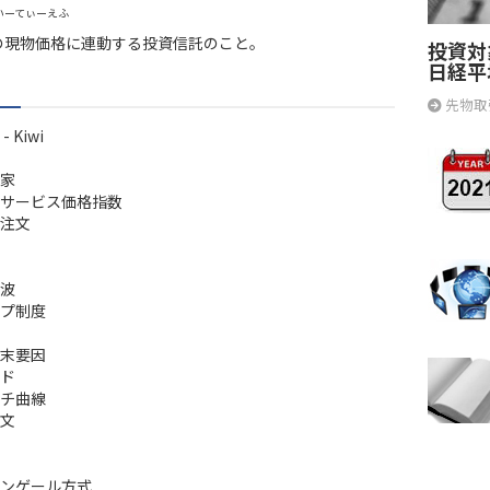
いーてぃーえふ
の現物価格に連動する投資信託のこと。
投資対
日経平
先物取
 Kiwi
家
サービス価格指数
注文
波
プ制度
末要因
ド
チ曲線
文
ンゲール方式