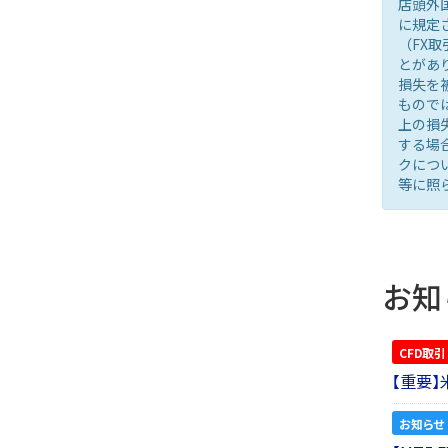
店頭外
に規定
（FX
とがあ
損失を
もので
上の損
する場
クにつ
等に照
お知
CFD取引
【重要
お知らせ