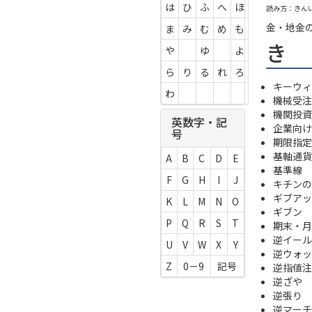
は
ひ
ふ
へ
ほ
読み方：きん
金・地金
ま
み
む
め
も
き
や
ゆ
よ
ら
り
る
れ
ろ
キーウィ -
わ
機械受注
機関投資
英数字・記
企業向け
号
期限指定
基軸通貨
A
B
C
D
E
基準線
F
G
H
I
J
キチンの
ギブアッ
K
L
M
N
O
ギブン
P
Q
R
S
T
期末・月
逆イール
U
V
W
X
Y
逆ウォッ
Z
0－9
記号
逆指値注
逆ざや
逆張り
逆マーチ