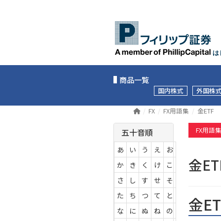
は
商品一覧
国内株式
外国株
FX
FX用語集
金ETF
FX用語
五十音順
あ
い
う
え
お
金E
か
き
く
け
こ
さ
し
す
せ
そ
た
ち
つ
て
と
金E
な
に
ぬ
ね
の