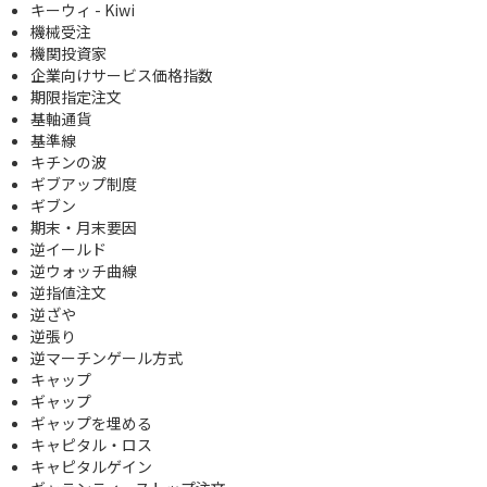
キーウィ - Kiwi
機械受注
機関投資家
企業向けサービス価格指数
期限指定注文
基軸通貨
基準線
キチンの波
ギブアップ制度
ギブン
期末・月末要因
逆イールド
逆ウォッチ曲線
逆指値注文
逆ざや
逆張り
逆マーチンゲール方式
キャップ
ギャップ
ギャップを埋める
キャピタル・ロス
キャピタルゲイン