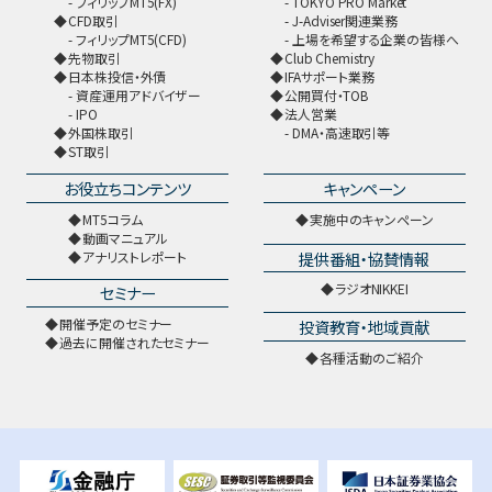
フィリップMT5(FX)
TOKYO PRO Market
CFD取引
J-Adviser関連業務
フィリップMT5(CFD)
上場を希望する企業の皆様へ
先物取引
Club Chemistry
日本株投信・外債
IFAサポート業務
資産運用アドバイザー
公開買付・TOB
IPO
法人営業
外国株取引
DMA・高速取引等
ST取引
お役立ちコンテンツ
キャンペーン
MT5コラム
実施中のキャンペーン
動画マニュアル
提供番組・協賛情報
アナリストレポート
ラジオNIKKEI
セミナー
開催予定のセミナー
投資教育・地域貢献
過去に開催されたセミナー
各種活動のご紹介