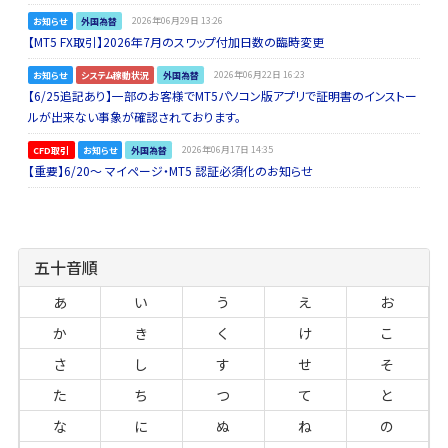
お知らせ
外国為替
2026年06月29日 13:26
【MT5 FX取引】2026年7月のスワップ付加日数の臨時変更
お知らせ
システム稼動状況
外国為替
2026年06月22日 16:23
【6/25追記あり】一部のお客様でMT5パソコン版アプリで証明書のインストー
ルが出来ない事象が確認されております。
CFD取引
お知らせ
外国為替
2026年06月17日 14:35
【重要】6/20～ マイページ・MT5 認証必須化のお知らせ
五十音順
あ
い
う
え
お
か
き
く
け
こ
さ
し
す
せ
そ
た
ち
つ
て
と
な
に
ぬ
ね
の