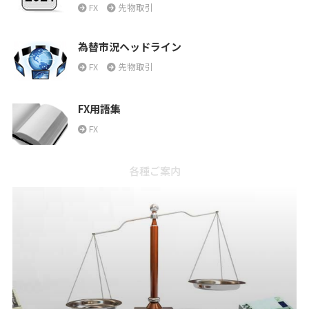
FX
先物取引
為替市況ヘッドライン
FX
先物取引
FX用語集
FX
各種ご案内