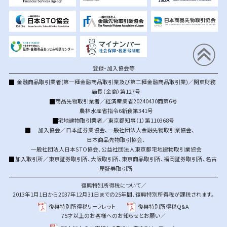
登録・加入協会等
金融商品取引業者(第一種金融商品取引業及び第二種金融商品取引業)／関東財務
局長（金商）第127号
商品先物取引業者／経済産業省20240430商第6号
農林水産省指令6新食第341号
宅地建物取引業者／東京都知事（1）第110368号
加入協会／
日本証券業協会
、
一般社団法人金融先物取引業協会
、
日本商品先物取引協会
、
一般社団法人日本STO協会
、
公益社団法人東京都宅地建物取引業協会
加入取引所／
東京証券取引所
、
大阪取引所
、
東京商品取引所
、
福岡証券取引所
、
名古
屋証券取引所
復興特別所得税について／
2013年1月1日から2037年12月31日までの25年間、復興特別所得税が課税されます。
復興特別所得税リーフレット
復興特別所得税Q&A
75才以上のお客様へのお知らせとお願い／