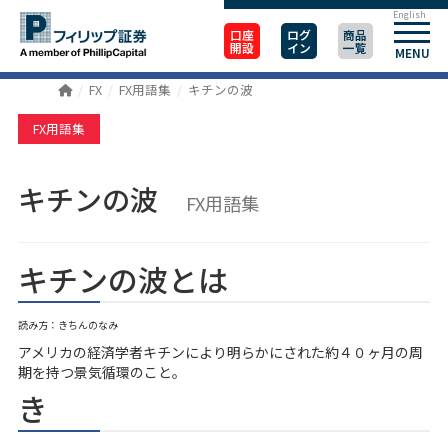
English
口座
ログ
商品
開設
イン
一覧
MENU
FX
FX用語集
キチンの波
FX用語集
キチンの波
FX用語集
キチンの波とは
読み方：きちんのなみ
アメリカの経済学者キチンにより明らかにされた約４０ヶ月の周
期を持つ景気循環のこと。
き