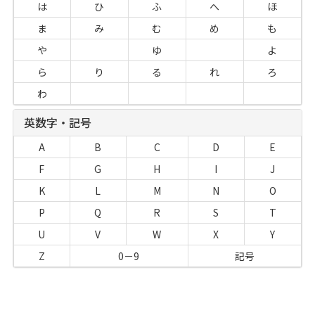
は
ひ
ふ
へ
ほ
ま
み
む
め
も
や
ゆ
よ
ら
り
る
れ
ろ
わ
英数字・記号
A
B
C
D
E
F
G
H
I
J
K
L
M
N
O
P
Q
R
S
T
U
V
W
X
Y
Z
0－9
記号