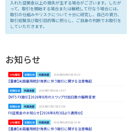
入れた証拠金以上の損失が生ずる場合がございます。したが
って、取引を開始する場合または継続して行なう場合には、
取引の仕組みやリスクについて十分に研究し、自己の資力、
取引経験及び取引目的等に照らし、ご自身の判断でお取引を
していただきます。
お知らせ
CFD取引
お知らせ
外国為替
2026年08月03日 09:33
【重要】米国雇用統計発表に伴う取引に関する注意喚起
お知らせ
外国為替
2026年07月30日 14:37
【MT5 FX取引】2026年8月のスワップ付加日数の臨時変更
お知らせ
外国為替
2026年07月27日 07:00
FX証拠金のお知らせ【2026年8月3日より適用分】
CFD取引
お知らせ
外国為替
2026年06月30日 10:40
【重要】米国雇用統計発表に伴う取引に関する注意喚起