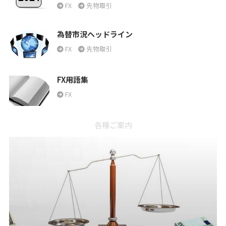
FX
先物取引
為替市況ヘッドライン
FX
先物取引
FX用語集
FX
各種ご案内