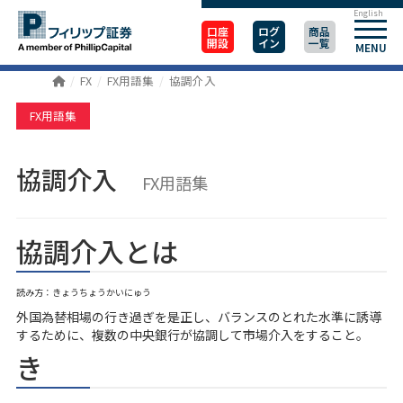
English
口座
ログ
商品
開設
イン
一覧
MENU
FX
FX用語集
協調介入
FX用語集
協調介入
FX用語集
協調介入とは
読み方：きょうちょうかいにゅう
外国為替相場の行き過ぎを是正し、バランスのとれた水準に誘導
するために、複数の中央銀行が協調して市場介入をすること。
き