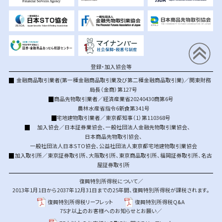
登録・加入協会等
金融商品取引業者(第一種金融商品取引業及び第二種金融商品取引業)／関東財務
局長（金商）第127号
商品先物取引業者／経済産業省20240430商第6号
農林水産省指令6新食第341号
宅地建物取引業者／東京都知事（1）第110368号
加入協会／
日本証券業協会
、
一般社団法人金融先物取引業協会
、
日本商品先物取引協会
、
一般社団法人日本STO協会
、
公益社団法人東京都宅地建物取引業協会
加入取引所／
東京証券取引所
、
大阪取引所
、
東京商品取引所
、
福岡証券取引所
、
名古
屋証券取引所
復興特別所得税について／
2013年1月1日から2037年12月31日までの25年間、復興特別所得税が課税されます。
復興特別所得税リーフレット
復興特別所得税Q&A
75才以上のお客様へのお知らせとお願い／