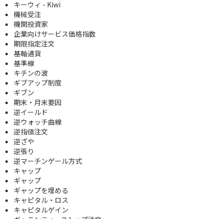
キーウィ - Kiwi
機械受注
機関投資家
企業向けサービス価格指数
期限指定注文
基軸通貨
基準線
キチンの波
ギブアップ制度
ギブン
期末・月末要因
逆イールド
逆ウォッチ曲線
逆指値注文
逆ざや
逆張り
逆マーチンゲール方式
キャップ
ギャップ
ギャップを埋める
キャピタル・ロス
キャピタルゲイン