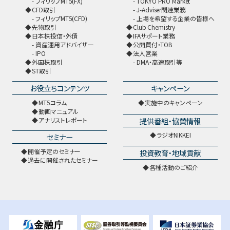
フィリップMT5(FX)
TOKYO PRO Market
CFD取引
J-Adviser関連業務
フィリップMT5(CFD)
上場を希望する企業の皆様へ
先物取引
Club Chemistry
日本株投信・外債
IFAサポート業務
資産運用アドバイザー
公開買付・TOB
IPO
法人営業
外国株取引
DMA・高速取引等
ST取引
お役立ちコンテンツ
キャンペーン
MT5コラム
実施中のキャンペーン
動画マニュアル
提供番組・協賛情報
アナリストレポート
ラジオNIKKEI
セミナー
開催予定のセミナー
投資教育・地域貢献
過去に開催されたセミナー
各種活動のご紹介