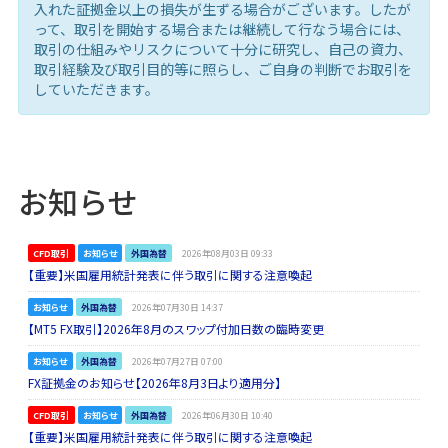
入れた証拠金以上の損失が生ずる場合がございます。したが
って、取引を開始する場合または継続して行なう場合には、
取引の仕組みやリスクについて十分に研究し、自己の資力、
取引経験及び取引目的等に照らし、ご自身の判断でお取引を
していただきます。
お知らせ
CFD取引
お知らせ
外国為替
2026年08月03日 09:33
【重要】米国雇用統計発表に伴う取引に関する注意喚起
お知らせ
外国為替
2026年07月30日 14:37
【MT5 FX取引】2026年8月のスワップ付加日数の臨時変更
お知らせ
外国為替
2026年07月27日 07:00
FX証拠金のお知らせ【2026年8月3日より適用分】
CFD取引
お知らせ
外国為替
2026年06月30日 10:40
【重要】米国雇用統計発表に伴う取引に関する注意喚起