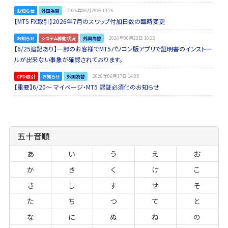
お知らせ
外国為替
2026年06月29日 13:26
【MT5 FX取引】2026年7月のスワップ付加日数の臨時変更
お知らせ
システム稼動状況
外国為替
2026年06月22日 16:23
【6/25追記あり】一部のお客様でMT5パソコン版アプリで証明書のインストー
ルが出来ない事象が確認されております。
CFD取引
お知らせ
外国為替
2026年06月17日 14:35
【重要】6/20～ マイページ・MT5 認証必須化のお知らせ
五十音順
あ
い
う
え
お
か
き
く
け
こ
さ
し
す
せ
そ
た
ち
つ
て
と
な
に
ぬ
ね
の