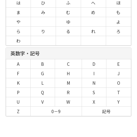
は
ひ
ふ
へ
ほ
ま
み
む
め
も
や
ゆ
よ
ら
り
る
れ
ろ
わ
英数字・記号
A
B
C
D
E
F
G
H
I
J
K
L
M
N
O
P
Q
R
S
T
U
V
W
X
Y
Z
0－9
記号