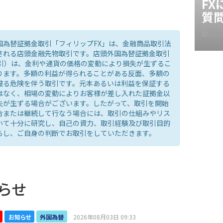
F
質
FX
国為替証拠金取引「フィリップFX」は、金融商品取引法
される店頭金融先物取引です。店頭外国為替証拠金取引
取引）は、金利や通貨の価格の変動により損失が生ずるこ
ります。多額の利益が得られることがある反面、多額の
被る危険を伴う取引です。元本あるいは利益を保証する
はなく、相場の変動によりお客様が差し入れた証拠金以
失が生ずる場合がございます。したがって、取引を開始
合または継続して行なう場合には、取引の仕組みやリス
いて十分に研究し、自己の資力、取引経験及び取引目的
らし、ご自身の判断でお取引をしていただきます。
らせ
お知らせ
外国為替
2026年08月03日 09:33