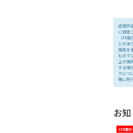
店頭外
に規定
（FX
とがあ
損失を
もので
上の損
する場
クにつ
等に照
お知
CFD取引