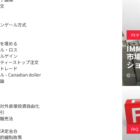
文
ンゲール方式
FX
を埋める
IM
ル・ロス
市
ルゲイン
ティーストップ注文
シ
トレード
- Canadian doller
FX
論
対外直接投資自由化
引
販売法
FAQ
決定会合
的緩和政策