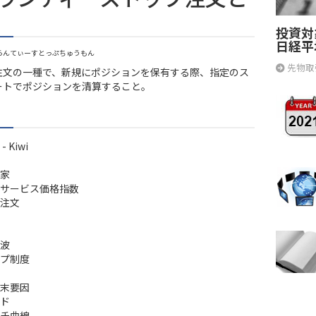
投資対
日経平
らんてぃーすとっぷちゅうもん
先物取
注文の一種で、新規にポジションを保有する際、指定のス
ートでポジションを清算すること。
 Kiwi
家
サービス価格指数
注文
波
プ制度
末要因
ド
チ曲線