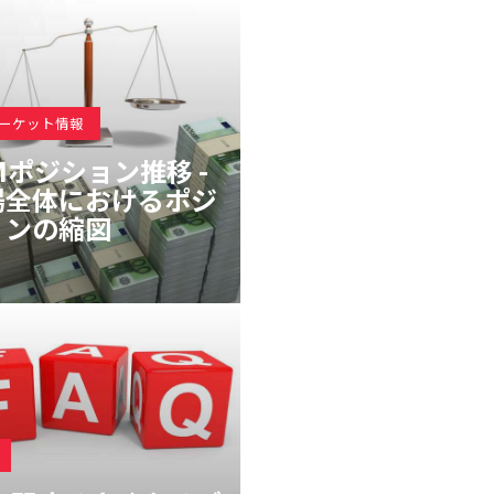
マーケット情報
Mポジション推移 -
場全体におけるポジ
ョンの縮図