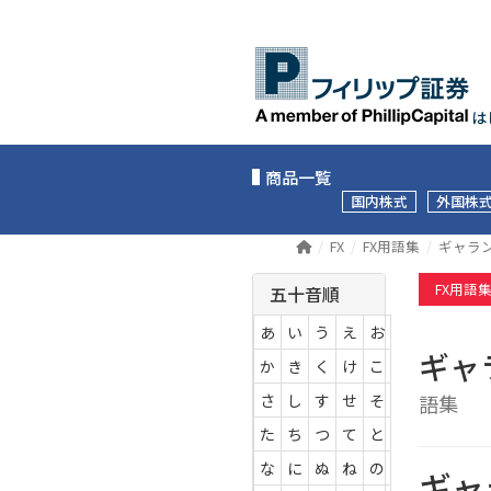
は
商品一覧
国内株式
外国株
FX
FX用語集
ギャラ
FX用語
五十音順
あ
い
う
え
お
ギャ
か
き
く
け
こ
さ
し
す
せ
そ
語集
た
ち
つ
て
と
な
に
ぬ
ね
の
ギャ