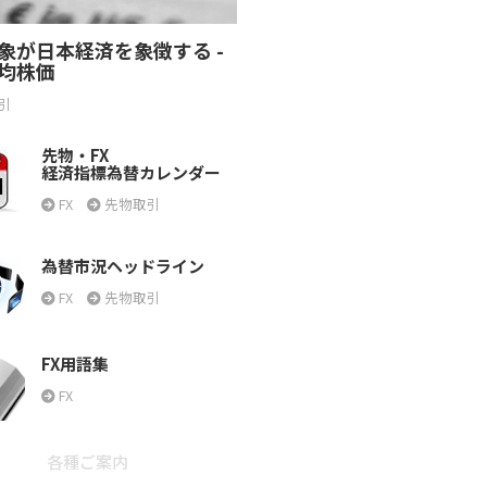
象が日本経済を象徴する -
均株価
引
先物・FX
経済指標為替カレンダー
FX
先物取引
為替市況ヘッドライン
FX
先物取引
FX用語集
FX
各種ご案内