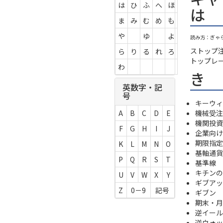
は
ひ
ふ
へ
ほ
は
ま
み
む
め
も
や
ゆ
よ
読み方：ぎゃ
ストップ
ら
り
る
れ
ろ
トップレ
わ
き
英数字・記
号
キーウィ -
機械受注
A
B
C
D
E
機関投資
F
G
H
I
J
企業向け
期限指定
K
L
M
N
O
基軸通貨
P
Q
R
S
T
基準線
キチンの
U
V
W
X
Y
ギブアッ
Z
0－9
記号
ギブン
期末・月
逆イール
逆ウォッ