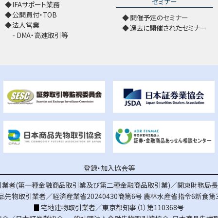
セミナー
IFAサポート業務
公開買付・TOB
開催予定のセミナー
法人営業
過去に開催されたセミナー
DMA・高速取引等
登録・加入協会等
業者(第一種金融商品取引業及び第二種金融商品取引業)／関東財務局長（
品先物取引業者／経済産業省20240430商第6号
農林水産省指令6新食第3
宅地建物取引業者／東京都知事（1）第110368号