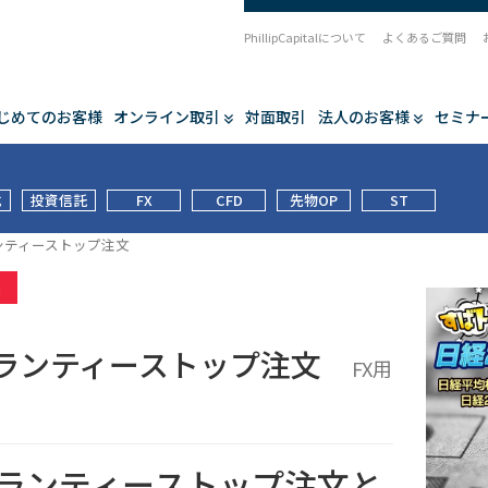
PhillipCapitalについて
よくあるご質問
じめてのお客様
オンライン取引
対面取引
法人のお客様
セミナ
式
投資信託
FX
CFD
先物OP
ST
ンティーストップ注文
集
ランティーストップ注文
FX用
ランティーストップ注文と