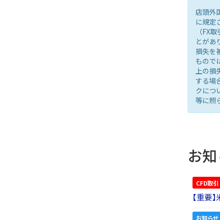
店頭外
に規定
（FX
とがあ
損失を
もので
上の損
する場
クにつ
等に照
お知
CFD取引
【重要
お知らせ