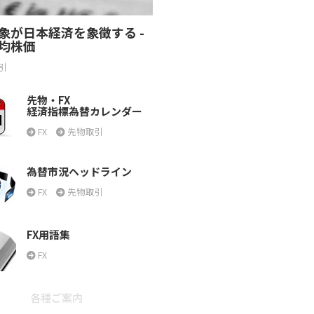
象が日本経済を象徴する -
均株価
引
先物・FX
経済指標為替カレンダー
FX
先物取引
為替市況ヘッドライン
FX
先物取引
FX用語集
FX
各種ご案内