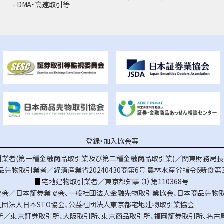
DMA・高速取引等
登録・加入協会等
業者(第一種金融商品取引業及び第二種金融商品取引業)／関東財務局長（
品先物取引業者／経済産業省20240430商第6号
農林水産省指令6新食第3
宅地建物取引業者／東京都知事（1）第110368号
協会／
日本証券業協会
、
一般社団法人金融先物取引業協会
、
日本商品先物
社団法人日本STO協会
、
公益社団法人東京都宅地建物取引業協会
所／
東京証券取引所
、
大阪取引所
、
東京商品取引所
、
福岡証券取引所
、
名古