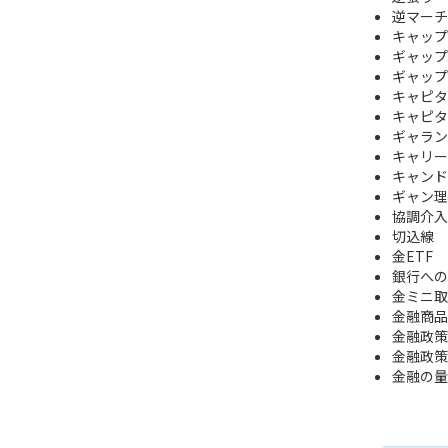
逆マーチ
キャップ
ギャップ
ギャップ
キャピタ
キャピタ
ギャラン
キャリー
キャンドル 
ギャン理
協調介入
切込線
金ETF
銀行への
金ミニ取
金融商品
金融政策
金融政策
金融の量