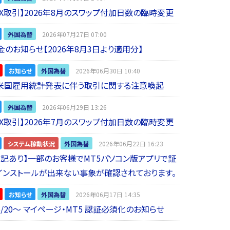
 FX取引】2026年8月のスワップ付加日数の臨時変更
外国為替
2026年07月27日 07:00
金のお知らせ【2026年8月3日より適用分】
お知らせ
外国為替
2026年06月30日 10:40
】米国雇用統計発表に伴う取引に関する注意喚起
外国為替
2026年06月29日 13:26
 FX取引】2026年7月のスワップ付加日数の臨時変更
システム稼動状況
外国為替
2026年06月22日 16:23
5追記あり】一部のお客様でMT5パソコン版アプリで証
インストールが出来ない事象が確認されております。
お知らせ
外国為替
2026年06月17日 14:35
6/20～ マイページ・MT5 認証必須化のお知らせ