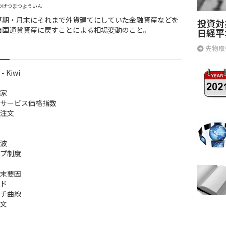
つげつまつよういん
算期・月末にそれまで外貨建てにしていた金融資産などを
投資対
自国通貨資産に戻すことによる相場変動のこと。
日経平
先物取
 Kiwi
家
サービス価格指数
注文
波
プ制度
末要因
ド
チ曲線
文