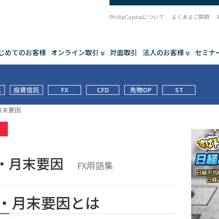
PhillipCapitalについて
よくあるご質問
じめてのお客様
オンライン取引
対面取引
法人のお客様
セミナ
式
投資信託
FX
CFD
先物OP
ST
月末要因
集
・月末要因
FX用語集
・月末要因とは