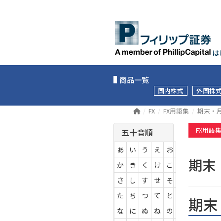
は
商品一覧
国内株式
外国株
FX
FX用語集
期末・
FX用語
五十音順
あ
い
う
え
お
期末
か
き
く
け
こ
さ
し
す
せ
そ
た
ち
つ
て
と
期末
な
に
ぬ
ね
の