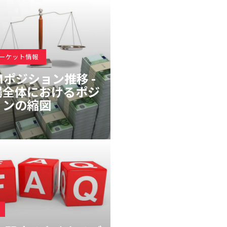
マーケット情報
Mポジション推移 -
場全体におけるポジ
ョンの縮図