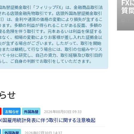
F
国為替証拠金取引「フィリップFX」は、金融商品取引法
質
される店頭金融先物取引です。店頭外国為替証拠金取引
取引）は、金利や通貨の価格の変動により損失が生ずるこ
FX
ります。多額の利益が得られることがある反面、多額の
被る危険を伴う取引です。元本あるいは利益を保証する
はなく、相場の変動によりお客様が差し入れた証拠金以
失が生ずる場合がございます。したがって、取引を開始
合または継続して行なう場合には、取引の仕組みやリス
いて十分に研究し、自己の資力、取引経験及び取引目的
らし、ご自身の判断でお取引をしていただきます。
らせ
お知らせ
外国為替
2026年08月03日 09:33
】米国雇用統計発表に伴う取引に関する注意喚起
外国為替
2026年07月30日 14:37