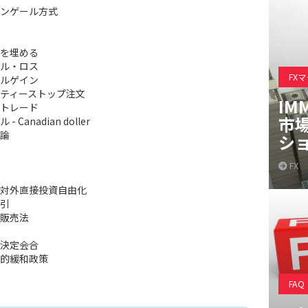
ンゲール方式
を埋める
ル・ロス
FX
ルゲイン
ティーストップ注文
IM
トレード
市
- Canadian doller
論
シ
FX
対外直接投資自由化
引
販売法
決定会合
的緩和政策
FAQ