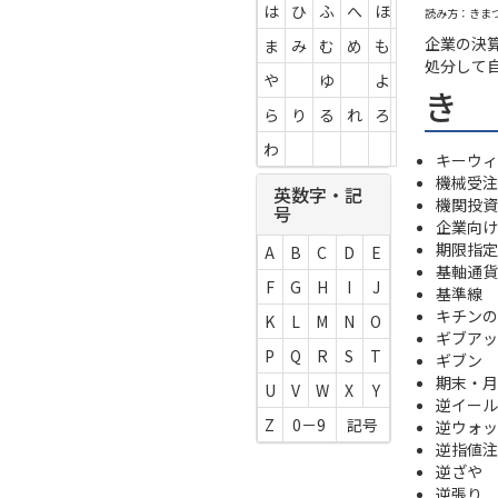
は
ひ
ふ
へ
ほ
読み方：きま
企業の決
ま
み
む
め
も
処分して
や
ゆ
よ
き
ら
り
る
れ
ろ
わ
キーウィ -
機械受注
英数字・記
機関投資
号
企業向け
期限指定
A
B
C
D
E
基軸通貨
F
G
H
I
J
基準線
キチンの
K
L
M
N
O
ギブアッ
P
Q
R
S
T
ギブン
期末・月
U
V
W
X
Y
逆イール
Z
0－9
記号
逆ウォッ
逆指値注
逆ざや
逆張り