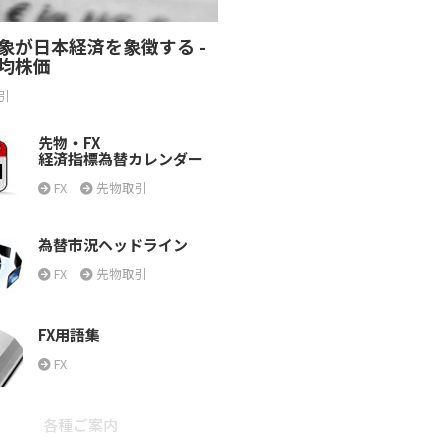
象が日本経済を象徴する -
均株価
引
先物・FX
経済指標為替カレンダー
FX
先物取引
為替市況ヘッドライン
FX
先物取引
FX用語集
FX
各種ご案内