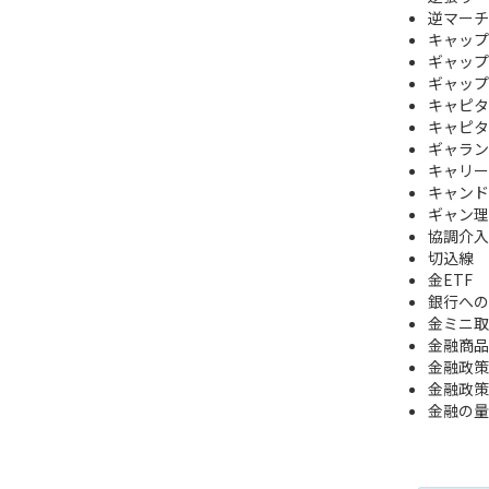
逆マーチ
キャップ
ギャップ
ギャップ
キャピタ
キャピタ
ギャラン
キャリー
キャンドル 
ギャン理
協調介入
切込線
金ETF
銀行への
金ミニ取
金融商品
金融政策
金融政策
金融の量