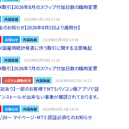
 FX取引】2026年8月のスワップ付加日数の臨時変更
外国為替
2026年07月27日 07:00
金のお知らせ【2026年8月3日より適用分】
お知らせ
外国為替
2026年06月30日 10:40
】米国雇用統計発表に伴う取引に関する注意喚起
外国為替
2026年06月29日 13:26
 FX取引】2026年7月のスワップ付加日数の臨時変更
システム稼動状況
外国為替
2026年06月22日 16:23
5追記あり】一部のお客様でMT5パソコン版アプリで証
インストールが出来ない事象が確認されております。
お知らせ
外国為替
2026年06月17日 14:35
6/20～ マイページ・MT5 認証必須化のお知らせ