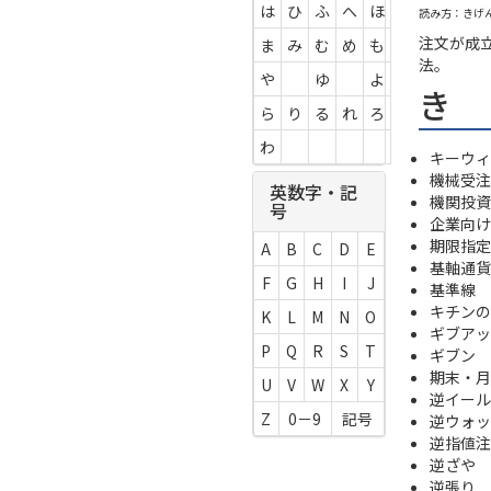
は
ひ
ふ
へ
ほ
読み方：きげ
注文が成
ま
み
む
め
も
法。
や
ゆ
よ
き
ら
り
る
れ
ろ
わ
キーウィ -
機械受注
英数字・記
機関投資
号
企業向け
期限指定
A
B
C
D
E
基軸通貨
F
G
H
I
J
基準線
キチンの
K
L
M
N
O
ギブアッ
P
Q
R
S
T
ギブン
期末・月
U
V
W
X
Y
逆イール
Z
0－9
記号
逆ウォッ
逆指値注
逆ざや
逆張り