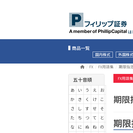
は
商品一覧
国内株式
外国株
FX
FX用語集
期限指
FX用語
五十音順
あ
い
う
え
お
期限
か
き
く
け
こ
さ
し
す
せ
そ
た
ち
つ
て
と
期限
な
に
ぬ
ね
の