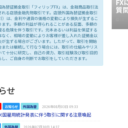
F
国為替証拠金取引「フィリップFX」は、金融商品取引法
質
される店頭金融先物取引です。店頭外国為替証拠金取引
取引）は、金利や通貨の価格の変動により損失が生ずるこ
FX
ります。多額の利益が得られることがある反面、多額の
被る危険を伴う取引です。元本あるいは利益を保証する
はなく、相場の変動によりお客様が差し入れた証拠金以
失が生ずる場合がございます。したがって、取引を開始
合または継続して行なう場合には、取引の仕組みやリス
いて十分に研究し、自己の資力、取引経験及び取引目的
らし、ご自身の判断でお取引をしていただきます。
らせ
お知らせ
外国為替
2026年08月03日 09:33
】米国雇用統計発表に伴う取引に関する注意喚起
外国為替
2026年07月30日 14:37