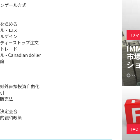
ンゲール方式
を埋める
ル・ロス
FX
ルゲイン
ティーストップ注文
IM
トレード
市
- Canadian doller
論
シ
FX
対外直接投資自由化
引
販売法
決定会合
的緩和政策
FAQ