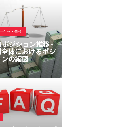
マーケット情報
Mポジション推移 -
場全体におけるポジ
ョンの縮図