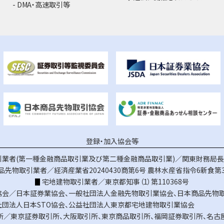
DMA・高速取引等
登録・加入協会等
業者(第一種金融商品取引業及び第二種金融商品取引業)／関東財務局長（
品先物取引業者／経済産業省20240430商第6号
農林水産省指令6新食第3
宅地建物取引業者／東京都知事（1）第110368号
協会／
日本証券業協会
、
一般社団法人金融先物取引業協会
、
日本商品先物
社団法人日本STO協会
、
公益社団法人東京都宅地建物取引業協会
所／
東京証券取引所
、
大阪取引所
、
東京商品取引所
、
福岡証券取引所
、
名古