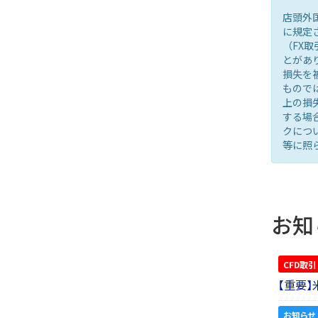
店頭外
に規定
（FX
とがあ
損失を
もので
上の損
する場
クにつ
等に照
お知
CFD取引
【重要
お知らせ