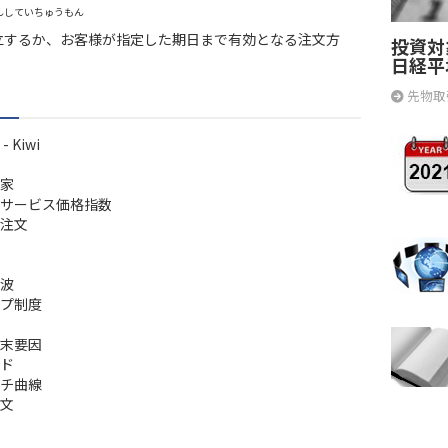
んしていちゅうもん
立するか、お客様が指定した期日まで有効となる注文方
投資対
日経平
先物取
 Kiwi
家
サービス価格指数
注文
波
プ制度
末要因
ド
チ曲線
文