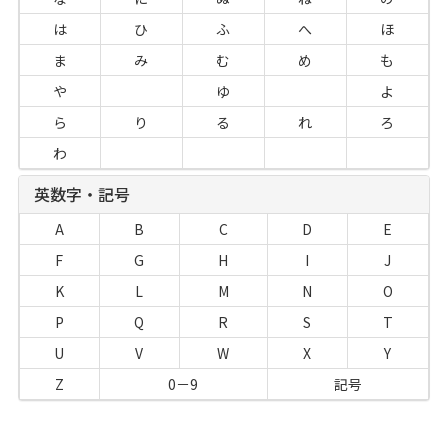
は
ひ
ふ
へ
ほ
ま
み
む
め
も
や
ゆ
よ
ら
り
る
れ
ろ
わ
英数字・記号
A
B
C
D
E
F
G
H
I
J
K
L
M
N
O
P
Q
R
S
T
U
V
W
X
Y
Z
0－9
記号