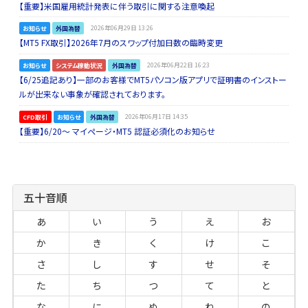
【重要】米国雇用統計発表に伴う取引に関する注意喚起
お知らせ
外国為替
2026年06月29日 13:26
【MT5 FX取引】2026年7月のスワップ付加日数の臨時変更
お知らせ
システム稼動状況
外国為替
2026年06月22日 16:23
【6/25追記あり】一部のお客様でMT5パソコン版アプリで証明書のインストー
ルが出来ない事象が確認されております。
CFD取引
お知らせ
外国為替
2026年06月17日 14:35
【重要】6/20～ マイページ・MT5 認証必須化のお知らせ
五十音順
あ
い
う
え
お
か
き
く
け
こ
さ
し
す
せ
そ
た
ち
つ
て
と
な
に
ぬ
ね
の