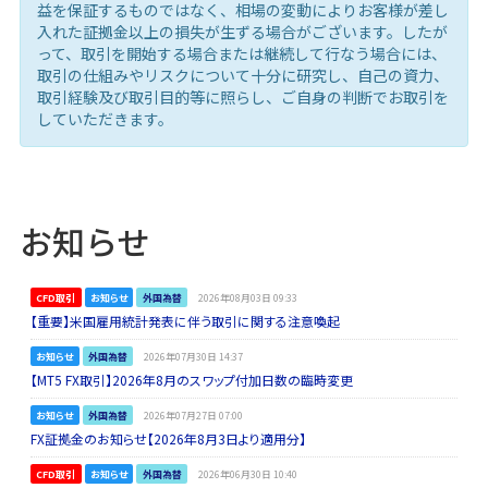
益を保証するものではなく、相場の変動によりお客様が差し
入れた証拠金以上の損失が生ずる場合がございます。したが
って、取引を開始する場合または継続して行なう場合には、
取引の仕組みやリスクについて十分に研究し、自己の資力、
取引経験及び取引目的等に照らし、ご自身の判断でお取引を
していただきます。
お知らせ
CFD取引
お知らせ
外国為替
2026年08月03日 09:33
【重要】米国雇用統計発表に伴う取引に関する注意喚起
お知らせ
外国為替
2026年07月30日 14:37
【MT5 FX取引】2026年8月のスワップ付加日数の臨時変更
お知らせ
外国為替
2026年07月27日 07:00
FX証拠金のお知らせ【2026年8月3日より適用分】
CFD取引
お知らせ
外国為替
2026年06月30日 10:40