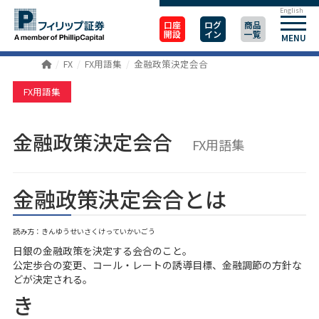
English
口座
ログ
商品
開設
イン
一覧
MENU
FX
FX用語集
金融政策決定会合
FX用語集
金融政策決定会合
FX用語集
金融政策決定会合とは
読み方：きんゆうせいさくけっていかいごう
日銀の金融政策を決定する会合のこと。
公定歩合の変更、コール・レートの誘導目標、金融調節の方針な
どが決定される。
き