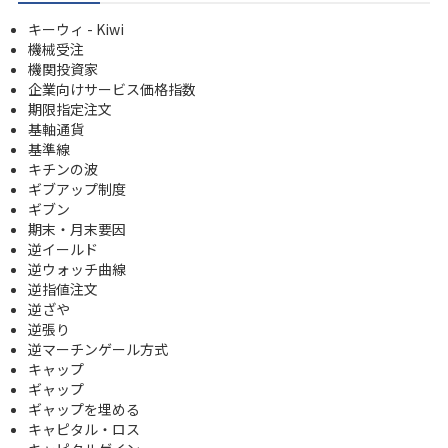
キーウィ - Kiwi
機械受注
機関投資家
企業向けサービス価格指数
期限指定注文
基軸通貨
基準線
キチンの波
ギブアップ制度
ギブン
期末・月末要因
逆イールド
逆ウォッチ曲線
逆指値注文
逆ざや
逆張り
逆マーチンゲール方式
キャップ
ギャップ
ギャップを埋める
キャピタル・ロス