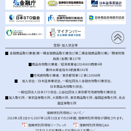
登録・加入協会等
金融商品取引業者(第一種金融商品取引業及び第二種金融商品取引業)／関東財務
局長（金商）第127号
商品先物取引業者／経済産業省20240430商第6号
農林水産省指令6新食第341号
宅地建物取引業者／東京都知事（1）第110368号
加入協会／
日本証券業協会
、
一般社団法人金融先物取引業協会
、
日本商品先物取引協会
、
一般社団法人日本STO協会
、
公益社団法人東京都宅地建物取引業協会
加入取引所／
東京証券取引所
、
大阪取引所
、
東京商品取引所
、
福岡証券取引所
、
名古
屋証券取引所
復興特別所得税について／
2013年1月1日から2037年12月31日までの25年間、復興特別所得税が課税されます。
復興特別所得税リーフレット
復興特別所得税Q&A
75才以上のお客様へのお知らせとお願い／