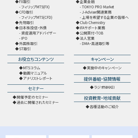
FX取引
企業金融
フィリップMT5(FX)
TOKYO PRO Market
CFD取引
J-Adviser関連業務
フィリップMT5(CFD)
上場を希望する企業の皆様へ
先物取引
Club Chemistry
日本株投信・外債
IFAサポート業務
資産運用アドバイザー
公開買付・TOB
IPO
法人営業
外国株取引
DMA・高速取引等
ST取引
お役立ちコンテンツ
キャンペーン
MT5コラム
実施中のキャンペーン
動画マニュアル
提供番組・協賛情報
アナリストレポート
ラジオNIKKEI
セミナー
開催予定のセミナー
投資教育・地域貢献
過去に開催されたセミナー
各種活動のご紹介