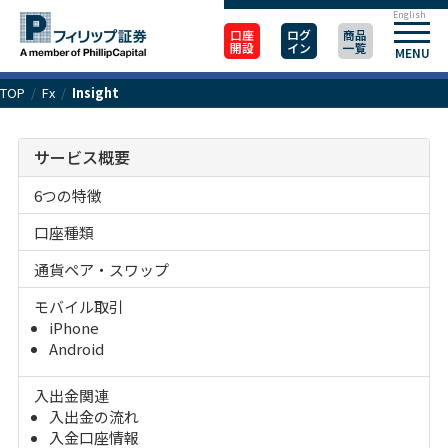
English
口座
ログ
商品
開設
イン
一覧
MENU
TOP
/
Fx
/
Insight
サービス概要
6つの特徴
口座種類
通貨ペア・スワップ
モバイル取引
iPhone
Android
入出金関連
入出金の流れ
入金口座情報