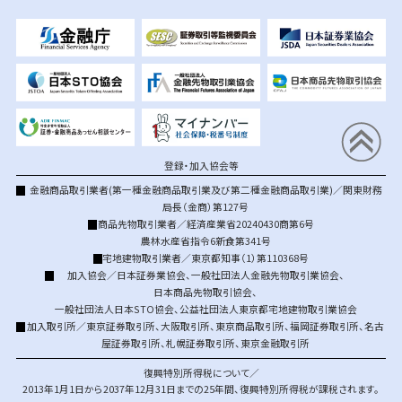
登録・加入協会等
金融商品取引業者(第一種金融商品取引業及び第二種金融商品取引業)／関東財務
局長（金商）第127号
商品先物取引業者／経済産業省20240430商第6号
農林水産省指令6新食第341号
宅地建物取引業者／東京都知事（1）第110368号
加入協会／
日本証券業協会
、
一般社団法人金融先物取引業協会
、
日本商品先物取引協会
、
一般社団法人日本STO協会
、
公益社団法人東京都宅地建物取引業協会
加入取引所／
東京証券取引所
、
大阪取引所
、
東京商品取引所
、
福岡証券取引所
、
名古
屋証券取引所
、
札幌証券取引所
、
東京金融取引所
復興特別所得税について／
2013年1月1日から2037年12月31日までの25年間、復興特別所得税が課税されます。