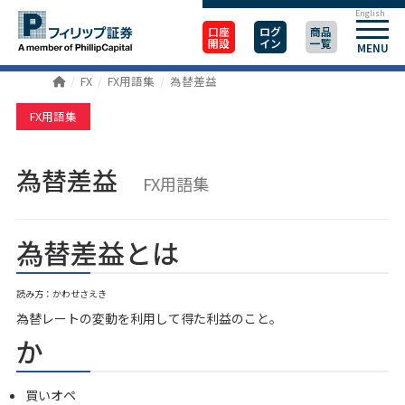
English
口座
ログ
商品
開設
イン
一覧
MENU
FX
FX用語集
為替差益
FX用語集
為替差益
FX用語集
為替差益とは
読み方：かわせさえき
為替レートの変動を利用して得た利益のこと。
か
買いオペ