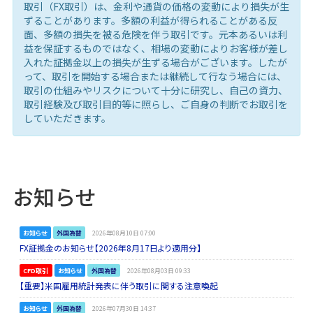
取引（FX取引）は、金利や通貨の価格の変動により損失が生
ずることがあります。多額の利益が得られることがある反
面、多額の損失を被る危険を伴う取引です。元本あるいは利
益を保証するものではなく、相場の変動によりお客様が差し
入れた証拠金以上の損失が生ずる場合がございます。したが
って、取引を開始する場合または継続して行なう場合には、
取引の仕組みやリスクについて十分に研究し、自己の資力、
取引経験及び取引目的等に照らし、ご自身の判断でお取引を
していただきます。
お知らせ
お知らせ
外国為替
2026年08月10日 07:00
FX証拠金のお知らせ【2026年8月17日より適用分】
CFD取引
お知らせ
外国為替
2026年08月03日 09:33
【重要】米国雇用統計発表に伴う取引に関する注意喚起
お知らせ
外国為替
2026年07月30日 14:37