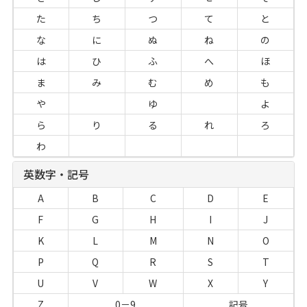
た
ち
つ
て
と
な
に
ぬ
ね
の
は
ひ
ふ
へ
ほ
ま
み
む
め
も
や
ゆ
よ
ら
り
る
れ
ろ
わ
英数字・記号
A
B
C
D
E
F
G
H
I
J
K
L
M
N
O
P
Q
R
S
T
U
V
W
X
Y
Z
0－9
記号