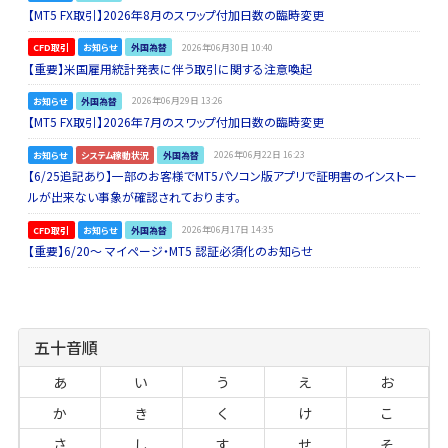
【MT5 FX取引】2026年8月のスワップ付加日数の臨時変更
CFD取引
お知らせ
外国為替
2026年06月30日 10:40
【重要】米国雇用統計発表に伴う取引に関する注意喚起
お知らせ
外国為替
2026年06月29日 13:26
【MT5 FX取引】2026年7月のスワップ付加日数の臨時変更
お知らせ
システム稼動状況
外国為替
2026年06月22日 16:23
【6/25追記あり】一部のお客様でMT5パソコン版アプリで証明書のインストー
ルが出来ない事象が確認されております。
CFD取引
お知らせ
外国為替
2026年06月17日 14:35
【重要】6/20～ マイページ・MT5 認証必須化のお知らせ
五十音順
あ
い
う
え
お
か
き
く
け
こ
さ
し
す
せ
そ