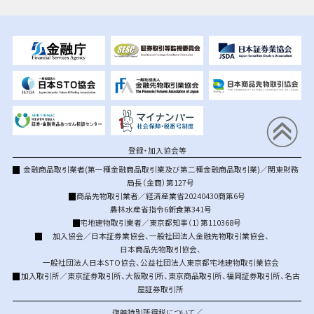
登録・加入協会等
金融商品取引業者(第一種金融商品取引業及び第二種金融商品取引業)／関東財務
局長（金商）第127号
商品先物取引業者／経済産業省20240430商第6号
農林水産省指令6新食第341号
宅地建物取引業者／東京都知事（1）第110368号
加入協会／
日本証券業協会
、
一般社団法人金融先物取引業協会
、
日本商品先物取引協会
、
一般社団法人日本STO協会
、
公益社団法人東京都宅地建物取引業協会
加入取引所／
東京証券取引所
、
大阪取引所
、
東京商品取引所
、
福岡証券取引所
、
名古
屋証券取引所
復興特別所得税について／