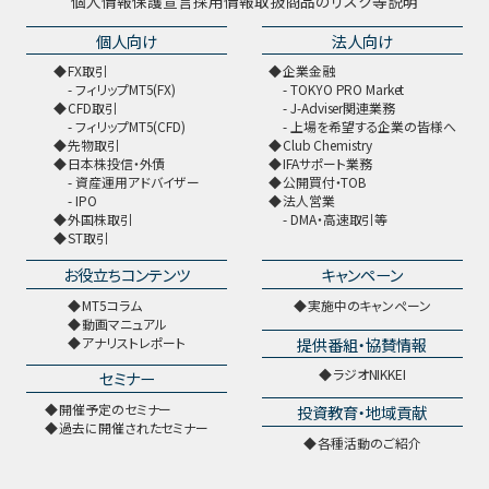
個人情報保護宣言
採用情報
取扱商品のリスク等説明
個人向け
法人向け
FX取引
企業金融
フィリップMT5(FX)
TOKYO PRO Market
CFD取引
J-Adviser関連業務
フィリップMT5(CFD)
上場を希望する企業の皆様へ
先物取引
Club Chemistry
日本株投信・外債
IFAサポート業務
資産運用アドバイザー
公開買付・TOB
IPO
法人営業
外国株取引
DMA・高速取引等
ST取引
お役立ちコンテンツ
キャンペーン
MT5コラム
実施中のキャンペーン
動画マニュアル
提供番組・協賛情報
アナリストレポート
ラジオNIKKEI
セミナー
開催予定のセミナー
投資教育・地域貢献
過去に開催されたセミナー
各種活動のご紹介