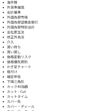
海外勢
外貨準備高
会計基準
外国為替市場
外国為替証拠金取引
外国為替特別会計
会社更生法
改正外為法
介入
買い持ち
買い戻し
価格変動リスク
価格優先原則
かぎ足チャート
格付け
確定申告
下降三角形
カック40指数
カット - Cut
カットタイム
カバー先
カバー・ディール