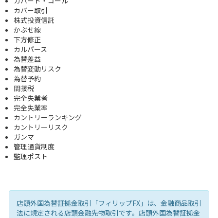
カバード・コール
カバー取引
株式投資信託
かぶせ線
下方修正
カルパース
為替差益
為替変動リスク
為替予約
間接税
完全失業者
完全失業率
カントリーランキング
カントリーリスク
ガンマ
管理通貨制度
監理ポスト
店頭外国為替証拠金取引「フィリップFX」は、金融商品取引
法に規定される店頭金融先物取引です。店頭外国為替証拠金