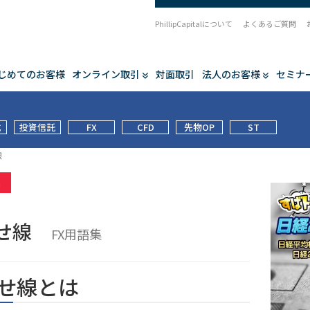
PhillipCapitalについて
よくあるご質問
じめてのお客様
オンライン取引
対面取引
法人のお客様
セミナ
式
投資信託
FX
CFD
先物OP
ST
線
集
ぶせ線
FX用語集
せ線とは