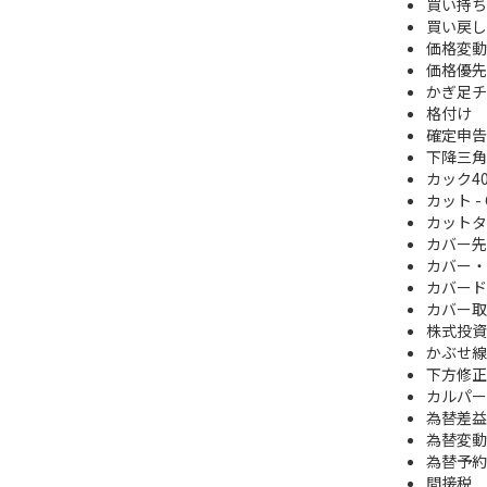
買い持ち
買い戻し
価格変動
価格優先
かぎ足チ
格付け
確定申告
下降三角
カック4
カット - 
カットタ
カバー先
カバー・
カバード
カバー取
株式投資
かぶせ線
下方修正
カルパー
為替差益
為替変動
為替予約
間接税