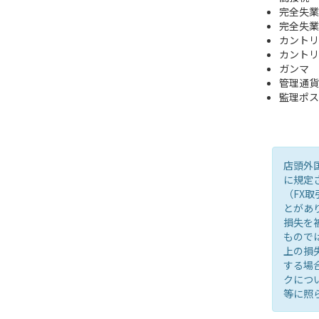
完全失業
完全失業
カントリ
カントリ
ガンマ
管理通貨
監理ポス
店頭外
に規定
（FX
とがあ
損失を
もので
上の損
する場
クにつ
等に照