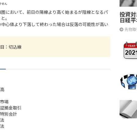
せせん
値圏において、前日の陽線より高く始まるが陰線となるパ
投資対
こと。
日経平
の中心値より下落して終わった場合は反落の可能性が高い
先物取
。
目：
切込線
高
市場
証拠金取引
特別会計
法
法