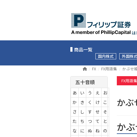
は
商品一覧
国内株式
外国株
FX
FX用語集
かぶせ
FX用語
五十音順
あ
い
う
え
お
か
か
き
く
け
こ
さ
し
す
せ
そ
た
ち
つ
て
と
かぶ
な
に
ぬ
ね
の