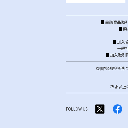
金融商品取引
商
加入
一般
加入取引
復興特別所得税に
75才以
FOLLOW US