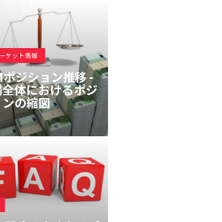
マーケット情報
Mポジション推移 -
場全体におけるポジ
ョンの縮図