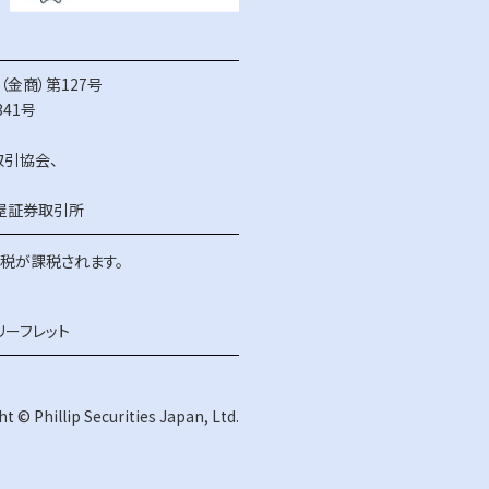
金商）第127号
41号
取引協会
、
屋証券取引所
得税が課税されます。
リーフレット
t © Phillip Securities Japan, Ltd.