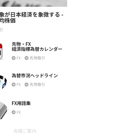
象が日本経済を象徴する -
均株価
引
先物・FX
経済指標為替カレンダー
FX
先物取引
為替市況ヘッドライン
FX
先物取引
FX用語集
FX
各種ご案内