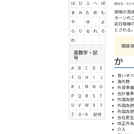
は
ひ
ふ
へ
ほ
読み方：かぶ
相場の高
ま
み
む
め
も
ターンの
や
ゆ
よ
前日陽線
とされる
ら
り
る
れ
ろ
わ
関連項
英数字・記
号
か
A
B
C
D
E
買いオペ
F
G
H
I
J
海外勢
K
L
M
N
O
外貨準備
会計基準
P
Q
R
S
T
外国為替
U
V
W
X
Y
外国為替
外国為替
Z
0－9
記号
会社更生
改正外為
介入