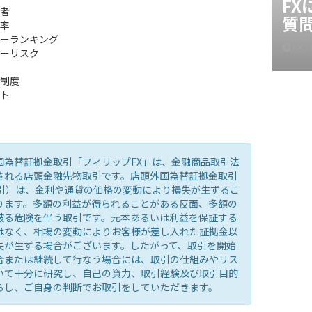
F
者
質
率
ーランキング
FX
ーリスク
制度
ト
国為替証拠金取引「フィリップFX」は、金融商品取引法
される店頭金融先物取引です。店頭外国為替証拠金取引
取引）は、金利や通貨の価格の変動により損失が生ずるこ
ります。多額の利益が得られることがある反面、多額の
被る危険を伴う取引です。元本あるいは利益を保証する
はなく、相場の変動によりお客様が差し入れた証拠金以
失が生ずる場合がございます。したがって、取引を開始
合または継続して行なう場合には、取引の仕組みやリス
いて十分に研究し、自己の資力、取引経験及び取引目的
らし、ご自身の判断でお取引をしていただきます。