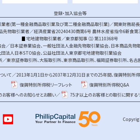
登録・加入協会等
業者(第一種金融商品取引業及び第二種金融商品取引業)／関東財務局長（
品先物取引業者／経済産業省20240430商第6号
農林水産省指令6新食第3
宅地建物取引業者／東京都知事（1）第110368号
協会／
日本証券業協会
、
一般社団法人金融先物取引業協会
、
日本商品先物
社団法人日本STO協会
、
公益社団法人東京都宅地建物取引業協会
所／
東京証券取引所
、
大阪取引所
、
東京商品取引所
、
福岡証券取引所
、
名古
ついて／
2013年1月1日から2037年12月31日までの25年間、復興特別所
復興特別所得税リーフレット
復興特別所得税Q&A
上のお客様へのお知らせとお願い／
75才以上のお客様との取引に関する
Copyrigh