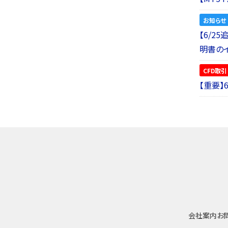
お知らせ
【6/2
明書の
CFD取引
【重要】
会社案内
お