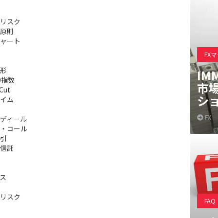
リスク
原則
ャート
FX
形
IM
0指数
市
Cut
シ
イム
FX
ディール
・コール
引
信託
ス
リスク
FAQ