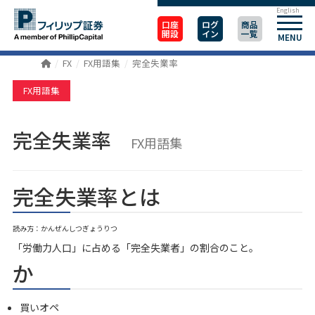
English
口座
ログ
商品
開設
イン
一覧
MENU
FX
FX用語集
完全失業率
FX用語集
完全失業率
FX用語集
完全失業率とは
読み方：かんぜんしつぎょうりつ
「労働力人口」に占める「完全失業者」の割合のこと。
か
買いオペ