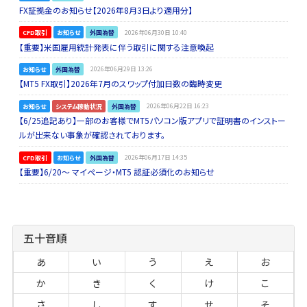
FX証拠金のお知らせ【2026年8月3日より適用分】
CFD取引
お知らせ
外国為替
2026年06月30日 10:40
【重要】米国雇用統計発表に伴う取引に関する注意喚起
お知らせ
外国為替
2026年06月29日 13:26
【MT5 FX取引】2026年7月のスワップ付加日数の臨時変更
お知らせ
システム稼動状況
外国為替
2026年06月22日 16:23
【6/25追記あり】一部のお客様でMT5パソコン版アプリで証明書のインストー
ルが出来ない事象が確認されております。
CFD取引
お知らせ
外国為替
2026年06月17日 14:35
【重要】6/20～ マイページ・MT5 認証必須化のお知らせ
五十音順
あ
い
う
え
お
か
き
く
け
こ
さ
し
す
せ
そ