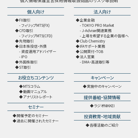
個人情報保護宣言
採用情報
取扱商品のリスク等説明
個人向け
法人向け
FX取引
企業金融
フィリップMT5(FX)
TOKYO PRO Market
CFD取引
J-Adviser関連業務
フィリップMT5(CFD)
上場を希望する企業の皆様へ
先物取引
Club Chemistry
日本株投信・外債
IFAサポート業務
資産運用アドバイザー
公開買付・TOB
IPO
法人営業
外国株取引
DMA・高速取引等
ST取引
お役立ちコンテンツ
キャンペーン
MT5コラム
実施中のキャンペーン
動画マニュアル
提供番組・協賛情報
アナリストレポート
ラジオNIKKEI
セミナー
開催予定のセミナー
投資教育・地域貢献
過去に開催されたセミナー
各種活動のご紹介