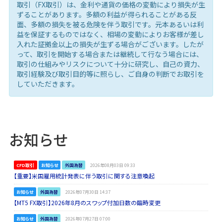
取引（FX取引）は、金利や通貨の価格の変動により損失が生
ずることがあります。多額の利益が得られることがある反
面、多額の損失を被る危険を伴う取引です。元本あるいは利
益を保証するものではなく、相場の変動によりお客様が差し
入れた証拠金以上の損失が生ずる場合がございます。したが
って、取引を開始する場合または継続して行なう場合には、
取引の仕組みやリスクについて十分に研究し、自己の資力、
取引経験及び取引目的等に照らし、ご自身の判断でお取引を
していただきます。
お知らせ
CFD取引
お知らせ
外国為替
2026年08月03日 09:33
【重要】米国雇用統計発表に伴う取引に関する注意喚起
お知らせ
外国為替
2026年07月30日 14:37
【MT5 FX取引】2026年8月のスワップ付加日数の臨時変更
お知らせ
外国為替
2026年07月27日 07:00