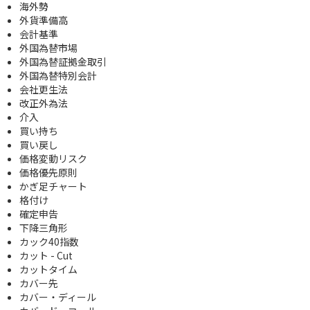
海外勢
外貨準備高
会計基準
外国為替市場
外国為替証拠金取引
外国為替特別会計
会社更生法
改正外為法
介入
買い持ち
買い戻し
価格変動リスク
価格優先原則
かぎ足チャート
格付け
確定申告
下降三角形
カック40指数
カット - Cut
カットタイム
カバー先
カバー・ディール