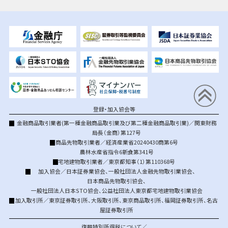
登録・加入協会等
金融商品取引業者(第一種金融商品取引業及び第二種金融商品取引業)／関東財務
局長（金商）第127号
商品先物取引業者／経済産業省20240430商第6号
農林水産省指令6新食第341号
宅地建物取引業者／東京都知事（1）第110368号
加入協会／
日本証券業協会
、
一般社団法人金融先物取引業協会
、
日本商品先物取引協会
、
一般社団法人日本STO協会
、
公益社団法人東京都宅地建物取引業協会
加入取引所／
東京証券取引所
、
大阪取引所
、
東京商品取引所
、
福岡証券取引所
、
名古
屋証券取引所
復興特別所得税について／