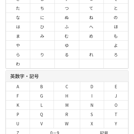
た
ち
つ
て
と
な
に
ぬ
ね
の
は
ひ
ふ
へ
ほ
ま
み
む
め
も
や
ゆ
よ
ら
り
る
れ
ろ
わ
英数字・記号
A
B
C
D
E
F
G
H
I
J
K
L
M
N
O
P
Q
R
S
T
U
V
W
X
Y
Z
0－9
記号