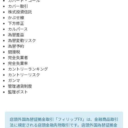
カバード・コール
カバー取引
株式投資信託
かぶせ線
下方修正
カルパース
為替差益
為替変動リスク
為替予約
間接税
完全失業者
完全失業率
カントリーランキング
カントリーリスク
ガンマ
管理通貨制度
監理ポスト
店頭外国為替証拠金取引「フィリップFX」は、金融商品取引
法に規定される店頭金融先物取引です。店頭外国為替証拠金