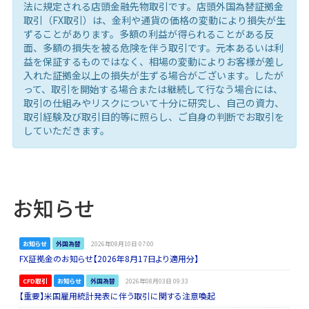
法に規定される店頭金融先物取引です。店頭外国為替証拠金
取引（FX取引）は、金利や通貨の価格の変動により損失が生
ずることがあります。多額の利益が得られることがある反
面、多額の損失を被る危険を伴う取引です。元本あるいは利
益を保証するものではなく、相場の変動によりお客様が差し
入れた証拠金以上の損失が生ずる場合がございます。したが
って、取引を開始する場合または継続して行なう場合には、
取引の仕組みやリスクについて十分に研究し、自己の資力、
取引経験及び取引目的等に照らし、ご自身の判断でお取引を
していただきます。
お知らせ
お知らせ
外国為替
2026年08月10日 07:00
FX証拠金のお知らせ【2026年8月17日より適用分】
CFD取引
お知らせ
外国為替
2026年08月03日 09:33
【重要】米国雇用統計発表に伴う取引に関する注意喚起