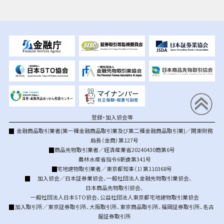
登録・加入協会等
金融商品取引業者(第一種金融商品取引業及び第二種金融商品取引業)／関東財務
局長（金商）第127号
商品先物取引業者／経済産業省20240430商第6号
農林水産省指令6新食第341号
宅地建物取引業者／東京都知事（1）第110368号
加入協会／
日本証券業協会
、
一般社団法人金融先物取引業協会
、
日本商品先物取引協会
、
一般社団法人日本STO協会
、
公益社団法人東京都宅地建物取引業協会
加入取引所／
東京証券取引所
、
大阪取引所
、
東京商品取引所
、
福岡証券取引所
、
名古
屋証券取引所