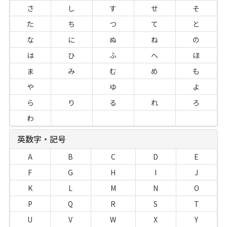
さ
し
す
せ
そ
た
ち
つ
て
と
な
に
ぬ
ね
の
は
ひ
ふ
へ
ほ
ま
み
む
め
も
や
ゆ
よ
ら
り
る
れ
ろ
わ
英数字・記号
A
B
C
D
E
F
G
H
I
J
K
L
M
N
O
P
Q
R
S
T
U
V
W
X
Y