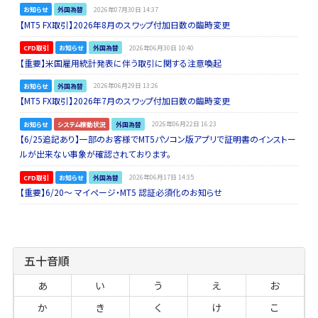
お知らせ
外国為替
2026年07月30日 14:37
【MT5 FX取引】2026年8月のスワップ付加日数の臨時変更
CFD取引
お知らせ
外国為替
2026年06月30日 10:40
【重要】米国雇用統計発表に伴う取引に関する注意喚起
お知らせ
外国為替
2026年06月29日 13:26
【MT5 FX取引】2026年7月のスワップ付加日数の臨時変更
お知らせ
システム稼動状況
外国為替
2026年06月22日 16:23
【6/25追記あり】一部のお客様でMT5パソコン版アプリで証明書のインストー
ルが出来ない事象が確認されております。
CFD取引
お知らせ
外国為替
2026年06月17日 14:35
【重要】6/20～ マイページ・MT5 認証必須化のお知らせ
五十音順
あ
い
う
え
お
か
き
く
け
こ