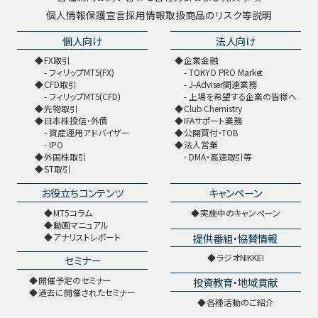
個人情報保護宣言
採用情報
取扱商品のリスク等説明
個人向け
法人向け
FX取引
企業金融
フィリップMT5(FX)
TOKYO PRO Market
CFD取引
J-Adviser関連業務
フィリップMT5(CFD)
上場を希望する企業の皆様へ
先物取引
Club Chemistry
日本株投信・外債
IFAサポート業務
資産運用アドバイザー
公開買付・TOB
IPO
法人営業
外国株取引
DMA・高速取引等
ST取引
お役立ちコンテンツ
キャンペーン
MT5コラム
実施中のキャンペーン
動画マニュアル
提供番組・協賛情報
アナリストレポート
ラジオNIKKEI
セミナー
開催予定のセミナー
投資教育・地域貢献
過去に開催されたセミナー
各種活動のご紹介