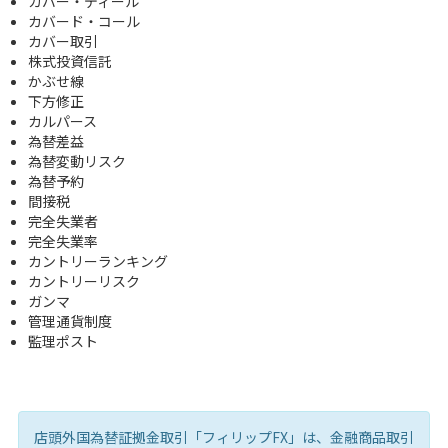
カバー・ディール
カバード・コール
カバー取引
株式投資信託
かぶせ線
下方修正
カルパース
為替差益
為替変動リスク
為替予約
間接税
完全失業者
完全失業率
カントリーランキング
カントリーリスク
ガンマ
管理通貨制度
監理ポスト
店頭外国為替証拠金取引「フィリップFX」は、金融商品取引