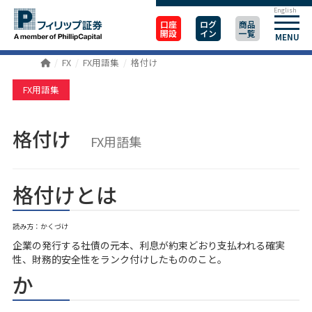
English
口座
ログ
商品
開設
イン
一覧
MENU
FX
FX用語集
格付け
FX用語集
格付け
FX用語集
格付けとは
読み方：かくづけ
企業の発行する社債の元本、利息が約束どおり支払われる確実
性、財務的安全性をランク付けしたもののこと。
か