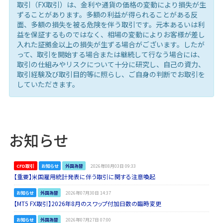
取引（FX取引）は、金利や通貨の価格の変動により損失が生
ずることがあります。多額の利益が得られることがある反
面、多額の損失を被る危険を伴う取引です。元本あるいは利
益を保証するものではなく、相場の変動によりお客様が差し
入れた証拠金以上の損失が生ずる場合がございます。したが
って、取引を開始する場合または継続して行なう場合には、
取引の仕組みやリスクについて十分に研究し、自己の資力、
取引経験及び取引目的等に照らし、ご自身の判断でお取引を
していただきます。
お知らせ
CFD取引
お知らせ
外国為替
2026年08月03日 09:33
【重要】米国雇用統計発表に伴う取引に関する注意喚起
お知らせ
外国為替
2026年07月30日 14:37
【MT5 FX取引】2026年8月のスワップ付加日数の臨時変更
お知らせ
外国為替
2026年07月27日 07:00