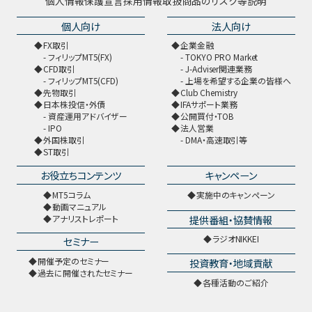
個人情報保護宣言
採用情報
取扱商品のリスク等説明
個人向け
法人向け
FX取引
企業金融
フィリップMT5(FX)
TOKYO PRO Market
CFD取引
J-Adviser関連業務
フィリップMT5(CFD)
上場を希望する企業の皆様へ
先物取引
Club Chemistry
日本株投信・外債
IFAサポート業務
資産運用アドバイザー
公開買付・TOB
IPO
法人営業
外国株取引
DMA・高速取引等
ST取引
お役立ちコンテンツ
キャンペーン
MT5コラム
実施中のキャンペーン
動画マニュアル
提供番組・協賛情報
アナリストレポート
ラジオNIKKEI
セミナー
開催予定のセミナー
投資教育・地域貢献
過去に開催されたセミナー
各種活動のご紹介