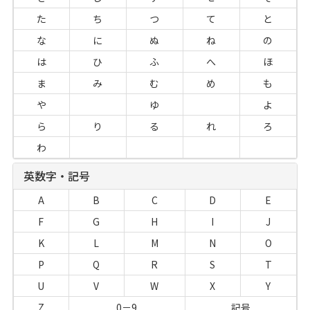
た
ち
つ
て
と
な
に
ぬ
ね
の
は
ひ
ふ
へ
ほ
ま
み
む
め
も
や
ゆ
よ
ら
り
る
れ
ろ
わ
英数字・記号
A
B
C
D
E
F
G
H
I
J
K
L
M
N
O
P
Q
R
S
T
U
V
W
X
Y
Z
0－9
記号