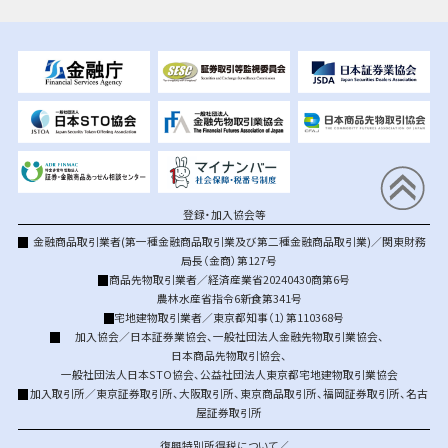
登録・加入協会等
金融商品取引業者(第一種金融商品取引業及び第二種金融商品取引業)／関東財務
局長（金商）第127号
商品先物取引業者／経済産業省20240430商第6号
農林水産省指令6新食第341号
宅地建物取引業者／東京都知事（1）第110368号
加入協会／
日本証券業協会
、
一般社団法人金融先物取引業協会
、
日本商品先物取引協会
、
一般社団法人日本STO協会
、
公益社団法人東京都宅地建物取引業協会
加入取引所／
東京証券取引所
、
大阪取引所
、
東京商品取引所
、
福岡証券取引所
、
名古
屋証券取引所
復興特別所得税について／