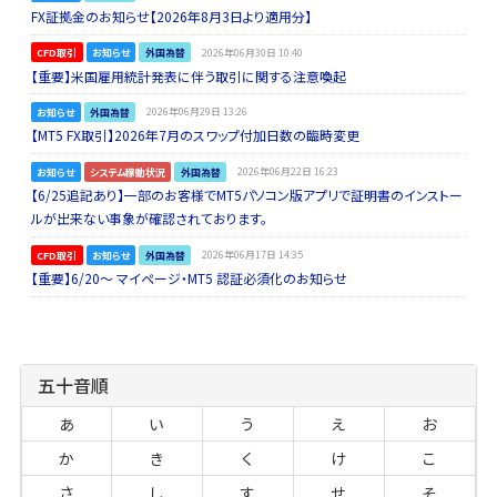
FX証拠金のお知らせ【2026年8月3日より適用分】
CFD取引
お知らせ
外国為替
2026年06月30日 10:40
【重要】米国雇用統計発表に伴う取引に関する注意喚起
お知らせ
外国為替
2026年06月29日 13:26
【MT5 FX取引】2026年7月のスワップ付加日数の臨時変更
お知らせ
システム稼動状況
外国為替
2026年06月22日 16:23
【6/25追記あり】一部のお客様でMT5パソコン版アプリで証明書のインストー
ルが出来ない事象が確認されております。
CFD取引
お知らせ
外国為替
2026年06月17日 14:35
【重要】6/20～ マイページ・MT5 認証必須化のお知らせ
五十音順
あ
い
う
え
お
か
き
く
け
こ
さ
し
す
せ
そ