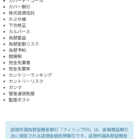
カバード・コール
カバー取引
株式投資信託
かぶせ線
下方修正
カルパース
為替差益
為替変動リスク
為替予約
間接税
完全失業者
完全失業率
カントリーランキング
カントリーリスク
ガンマ
管理通貨制度
監理ポスト
店頭外国為替証拠金取引「フィリップFX」は、金融商品取引
法に規定される店頭金融先物取引です。店頭外国為替証拠金