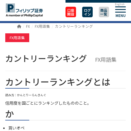
English
口座
ログ
商品
開設
イン
一覧
MENU
FX
FX用語集
カントリーランキング
FX用語集
カントリーランキング
FX用語集
カントリーランキングとは
読み方：かんとりーらんきんぐ
信用度を国ごとにランキングしたもののこと。
か
買いオペ