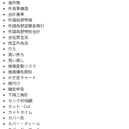
海外勢
外貨準備高
会計基準
外国為替市場
外国為替証拠金取引
外国為替特別会計
会社更生法
改正外為法
介入
買い持ち
買い戻し
価格変動リスク
価格優先原則
かぎ足チャート
格付け
確定申告
下降三角形
カック40指数
カット - Cut
カットタイム
カバー先
カバー・ディール