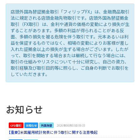
店頭外国為替証拠金取引「フィリップFX」は、金融商品取引
法に規定される店頭金融先物取引です。店頭外国為替証拠金
取引（FX取引）は、金利や通貨の価格の変動により損失が生
ずることがあります。多額の利益が得られることがある反
面、多額の損失を被る危険を伴う取引です。元本あるいは利
益を保証するものではなく、相場の変動によりお客様が差し
入れた証拠金以上の損失が生ずる場合がございます。したが
って、取引を開始する場合または継続して行なう場合には、
取引の仕組みやリスクについて十分に研究し、自己の資力、
取引経験及び取引目的等に照らし、ご自身の判断でお取引を
していただきます。
お知らせ
CFD取引
お知らせ
外国為替
2026年08月03日 09:33
【重要】米国雇用統計発表に伴う取引に関する注意喚起