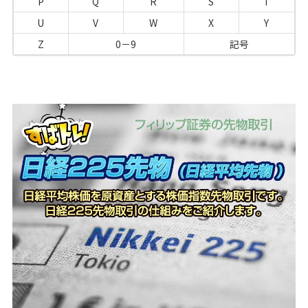
P
Q
R
S
T
U
V
W
X
Y
Z
0－9
記号