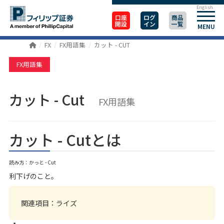
English
口座
ログ
商品
開設
イン
一覧
MENU
FX
FX用語集
カット - CUT
FX用語集
カット - Cut
FX用語集
カット - Cutとは
読み方：かっと - Cut
利下げのこと。
関連項目：
ライズ