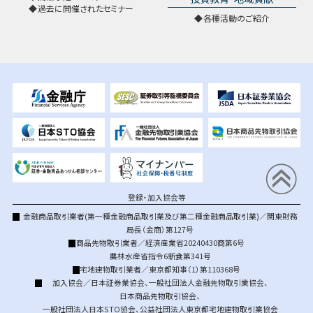
過去に開催されたセミナー
各種活動のご紹介
登録・加入協会等
金融商品取引業者(第一種金融商品取引業及び第二種金融商品取引業)／関東財務
局長（金商）第127号
商品先物取引業者／経済産業省20240430商第6号
農林水産省指令6新食第341号
宅地建物取引業者／東京都知事（1）第110368号
加入協会／
日本証券業協会
、
一般社団法人金融先物取引業協会
、
日本商品先物取引協会
、
一般社団法人日本STO協会
、
公益社団法人東京都宅地建物取引業協会