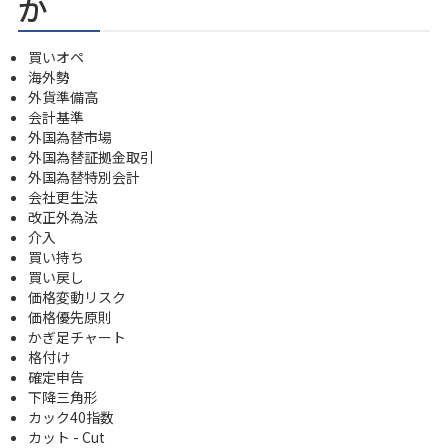
か
買いオペ
海外勢
外貨準備高
会計基準
外国為替市場
外国為替証拠金取引
外国為替特別会計
会社更生法
改正外為法
介入
買い持ち
買い戻し
価格変動リスク
価格優先原則
かぎ足チャート
格付け
確定申告
下降三角形
カック40指数
カット - Cut