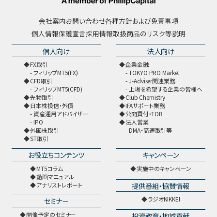
会社案内
お問い合わせ
各種方針および免責事項
個人情報保護宣言
採用情報
取扱商品のリスク等説明
個人向け
法人向け
FX取引
企業金融
フィリップMT5(FX)
TOKYO PRO Market
CFD取引
J-Adviser関連業務
フィリップMT5(CFD)
上場を希望する企業の皆様へ
先物取引
Club Chemistry
日本株投信・外債
IFAサポート業務
資産運用アドバイザー
公開買付・TOB
IPO
法人営業
外国株取引
DMA・高速取引等
ST取引
お役立ちコンテンツ
キャンペーン
MT5コラム
実施中のキャンペーン
動画マニュアル
提供番組・協賛情報
アナリストレポート
ラジオNIKKEI
セミナー
開催予定のセミナー
投資教育・地域貢献