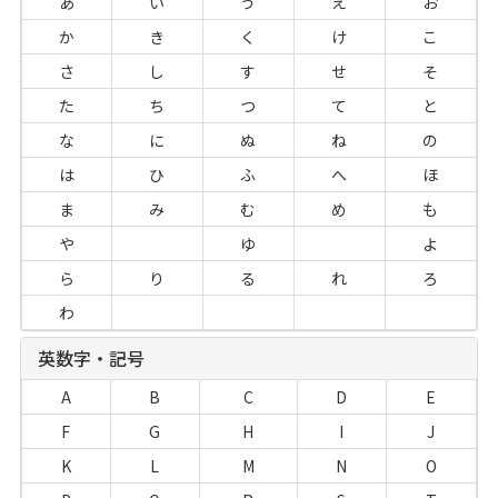
あ
い
う
え
お
か
き
く
け
こ
さ
し
す
せ
そ
た
ち
つ
て
と
な
に
ぬ
ね
の
は
ひ
ふ
へ
ほ
ま
み
む
め
も
や
ゆ
よ
ら
り
る
れ
ろ
わ
英数字・記号
A
B
C
D
E
F
G
H
I
J
K
L
M
N
O