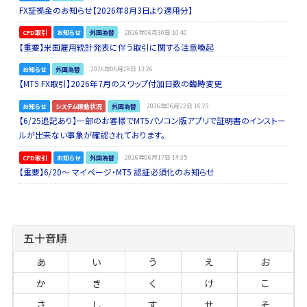
FX証拠金のお知らせ【2026年8月3日より適用分】
CFD取引
お知らせ
外国為替
2026年06月30日 10:40
【重要】米国雇用統計発表に伴う取引に関する注意喚起
お知らせ
外国為替
2026年06月29日 13:26
【MT5 FX取引】2026年7月のスワップ付加日数の臨時変更
お知らせ
システム稼動状況
外国為替
2026年06月22日 16:23
【6/25追記あり】一部のお客様でMT5パソコン版アプリで証明書のインストー
ルが出来ない事象が確認されております。
CFD取引
お知らせ
外国為替
2026年06月17日 14:35
【重要】6/20～ マイページ・MT5 認証必須化のお知らせ
五十音順
あ
い
う
え
お
か
き
く
け
こ
さ
し
す
せ
そ