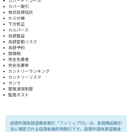
カバード・コール
カバー取引
株式投資信託
かぶせ線
下方修正
カルパース
為替差益
為替変動リスク
為替予約
間接税
完全失業者
完全失業率
カントリーランキング
カントリーリスク
ガンマ
管理通貨制度
監理ポスト
店頭外国為替証拠金取引「フィリップFX」は、金融商品取引
法に規定される店頭金融先物取引です。店頭外国為替証拠金