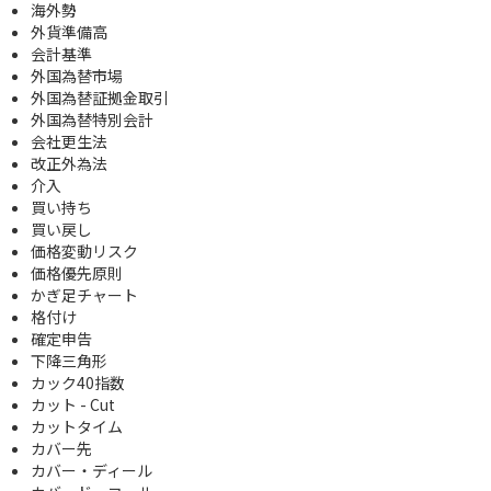
海外勢
外貨準備高
会計基準
外国為替市場
外国為替証拠金取引
外国為替特別会計
会社更生法
改正外為法
介入
買い持ち
買い戻し
価格変動リスク
価格優先原則
かぎ足チャート
格付け
確定申告
下降三角形
カック40指数
カット - Cut
カットタイム
カバー先
カバー・ディール