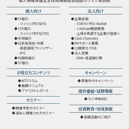
個人情報保護宣言
採用情報
取扱商品のリスク等説明
個人向け
法人向け
FX取引
企業金融
フィリップMT5(FX)
TOKYO PRO Market
CFD取引
J-Adviser関連業務
フィリップMT5(CFD)
上場を希望する企業の皆様へ
先物取引
Club Chemistry
日本株投信・外債
IFAサポート業務
資産運用アドバイザー
公開買付・TOB
IPO
法人営業
外国株取引
DMA・高速取引等
ST取引
お役立ちコンテンツ
キャンペーン
MT5コラム
実施中のキャンペーン
動画マニュアル
提供番組・協賛情報
アナリストレポート
ラジオNIKKEI
セミナー
開催予定のセミナー
投資教育・地域貢献
過去に開催されたセミナー
各種活動のご紹介