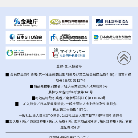
登録・加入協会等
金融商品取引業者(第一種金融商品取引業及び第二種金融商品取引業)／関東財務
局長（金商）第127号
商品先物取引業者／経済産業省20240430商第6号
農林水産省指令6新食第341号
宅地建物取引業者／東京都知事（1）第110368号
加入協会／
日本証券業協会
、
一般社団法人金融先物取引業協会
、
日本商品先物取引協会
、
一般社団法人日本STO協会
、
公益社団法人東京都宅地建物取引業協会
加入取引所／
東京証券取引所
、
大阪取引所
、
東京商品取引所
、
福岡証券取引所
、
名古
屋証券取引所
復興特別所得税について／