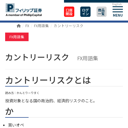
English
口座
ログ
商品
開設
イン
一覧
MENU
FX
FX用語集
カントリーリスク
FX用語集
カントリーリスク
FX用語集
カントリーリスクとは
読み方：かんとりーりすく
投資対象となる国の政治的、経済的リスクのこと。
か
買いオペ