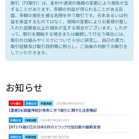
取引（FX取引）は、金利や通貨の価格の変動により損失が生
ずることがあります。多額の利益が得られることがある反
面、多額の損失を被る危険を伴う取引です。元本あるいは利
益を保証するものではなく、相場の変動によりお客様が差し
入れた証拠金以上の損失が生ずる場合がございます。したが
って、取引を開始する場合または継続して行なう場合には、
取引の仕組みやリスクについて十分に研究し、自己の資力、
取引経験及び取引目的等に照らし、ご自身の判断でお取引を
していただきます。
お知らせ
CFD取引
お知らせ
外国為替
2026年08月03日 09:33
【重要】米国雇用統計発表に伴う取引に関する注意喚起
お知らせ
外国為替
2026年07月30日 14:37
【MT5 FX取引】2026年8月のスワップ付加日数の臨時変更
お知らせ
外国為替
2026年07月27日 07:00