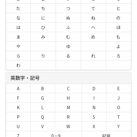
た
ち
つ
て
と
な
に
ぬ
ね
の
は
ひ
ふ
へ
ほ
ま
み
む
め
も
や
ゆ
よ
ら
り
る
れ
ろ
わ
英数字・記号
A
B
C
D
E
F
G
H
I
J
K
L
M
N
O
P
Q
R
S
T
U
V
W
X
Y
Z
0－9
記号