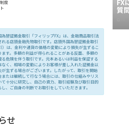
F
制度
質
ト
FX
国為替証拠金取引「フィリップFX」は、金融商品取引法
される店頭金融先物取引です。店頭外国為替証拠金取引
取引）は、金利や通貨の価格の変動により損失が生ずるこ
ります。多額の利益が得られることがある反面、多額の
被る危険を伴う取引です。元本あるいは利益を保証する
はなく、相場の変動によりお客様が差し入れた証拠金以
失が生ずる場合がございます。したがって、取引を開始
合または継続して行なう場合には、取引の仕組みやリス
いて十分に研究し、自己の資力、取引経験及び取引目的
らし、ご自身の判断でお取引をしていただきます。
らせ