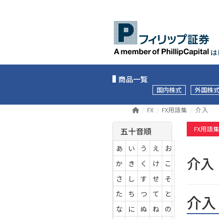
は
商品一覧
国内株式
外国株
FX
FX用語集
介入
FX用語
五十音順
あ
い
う
え
お
介
か
き
く
け
こ
さ
し
す
せ
そ
た
ち
つ
て
と
介入
な
に
ぬ
ね
の