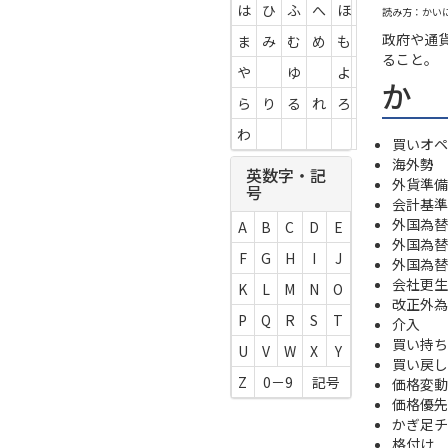
は
ひ
ふ
へ
ほ
読み方：かい
政府や通
ま
み
む
め
も
ること。
や
ゆ
よ
か
ら
り
る
れ
ろ
わ
買いオペ
海外勢
英数字・記
外貨準備
号
会計基準
外国為替
A
B
C
D
E
外国為替
F
G
H
I
J
外国為替
会社更生
K
L
M
N
O
改正外為
P
Q
R
S
T
介入
買い持ち
U
V
W
X
Y
買い戻し
Z
0－9
記号
価格変動
価格優先
かぎ足チ
格付け