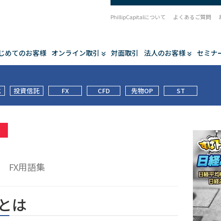
PhillipCapitalについて
よくあるご質問
じめてのお客様
オンライン取引
対面取引
法人のお客様
セミナ
式
投資信託
FX
CFD
先物OP
ST
集
入
FX用語集
とは