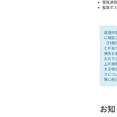
管理通貨
監理ポス
店頭外
に規定
（FX
とがあ
損失を
もので
上の損
する場
クにつ
等に照
お知