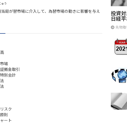
にゅう
貨当局が替市場に介入して、為替市場の動きに影響を与え
投資対
日経平
先物取
高
市場
証拠金取引
特別会計
法
法
リスク
原則
ャート