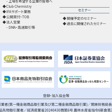
上場を希望する企業の皆様へ
Club Chemistry
セミナー
IFAサポート業務
公開買付・TOB
開催予定のセミナー
法人営業
過去に開催されたセミナー
DMA・高速取引等
登録・加入協会等
業者(第一種金融商品取引業及び第二種金融商品取引業)／関東財務局長（
品先物取引業者／経済産業省20240430商第6号
農林水産省指令6新食第3