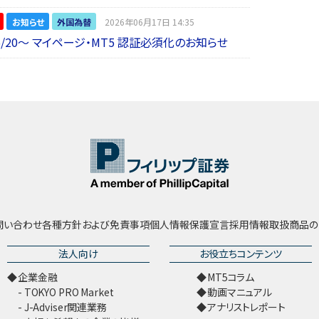
お知らせ
外国為替
2026年06月17日 14:35
6/20～ マイページ・MT5 認証必須化のお知らせ
問い合わせ
各種方針および免責事項
個人情報保護宣言
採用情報
取扱商品の
法人向け
お役立ちコンテンツ
企業金融
MT5コラム
TOKYO PRO Market
動画マニュアル
J-Adviser関連業務
アナリストレポート