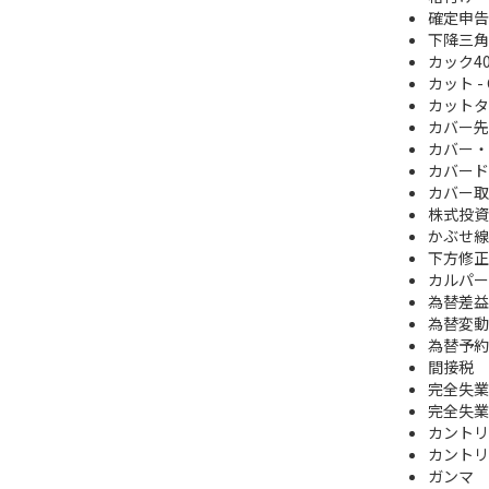
確定申告
下降三角
カック4
カット - 
カットタ
カバー先
カバー・
カバード
カバー取
株式投資
かぶせ線
下方修正
カルパー
為替差益
為替変動
為替予約
間接税
完全失業
完全失業
カントリ
カントリ
ガンマ