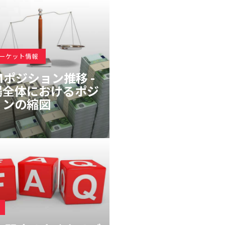
マーケット情報
Mポジション推移 -
場全体におけるポジ
ョンの縮図