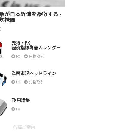
象が日本経済を象徴する -
均株価
引
先物・FX
経済指標為替カレンダー
FX
先物取引
為替市況ヘッドライン
FX
先物取引
FX用語集
FX
各種ご案内