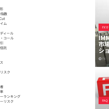
形
0指数
Cut
イム
FX
ディール
IM
・コール
市
引
信託
シ
FX
ス
リスク
者
率
ーランキング
FAQ
ーリスク