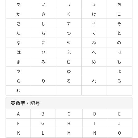
あ
い
う
え
お
か
き
く
け
こ
さ
し
す
せ
そ
た
ち
つ
て
と
な
に
ぬ
ね
の
は
ひ
ふ
へ
ほ
ま
み
む
め
も
や
ゆ
よ
ら
り
る
れ
ろ
わ
英数字・記号
A
B
C
D
E
F
G
H
I
J
K
L
M
N
O