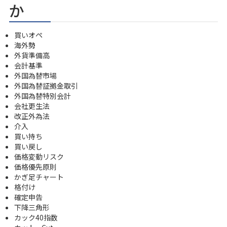
か
買いオペ
海外勢
外貨準備高
会計基準
外国為替市場
外国為替証拠金取引
外国為替特別会計
会社更生法
改正外為法
介入
買い持ち
買い戻し
価格変動リスク
価格優先原則
かぎ足チャート
格付け
確定申告
下降三角形
カック40指数