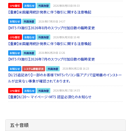
CFD取引
お知らせ
外国為替
2026年08月03日 09:33
【重要】米国雇用統計発表に伴う取引に関する注意喚起
お知らせ
外国為替
2026年07月30日 14:37
【MT5 FX取引】2026年8月のスワップ付加日数の臨時変更
CFD取引
お知らせ
外国為替
2026年06月30日 10:40
【重要】米国雇用統計発表に伴う取引に関する注意喚起
お知らせ
外国為替
2026年06月29日 13:26
【MT5 FX取引】2026年7月のスワップ付加日数の臨時変更
お知らせ
システム稼動状況
外国為替
2026年06月22日 16:23
【6/25追記あり】一部のお客様でMT5パソコン版アプリで証明書のインストー
ルが出来ない事象が確認されております。
CFD取引
お知らせ
外国為替
2026年06月17日 14:35
【重要】6/20～ マイページ・MT5 認証必須化のお知らせ
五十音順