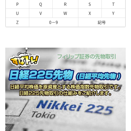
P
Q
R
S
T
U
V
W
X
Y
Z
0－9
記号