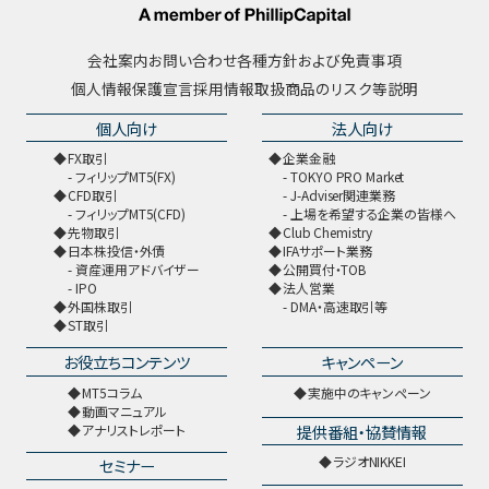
会社案内
お問い合わせ
各種方針および免責事項
個人情報保護宣言
採用情報
取扱商品のリスク等説明
個人向け
法人向け
FX取引
企業金融
フィリップMT5(FX)
TOKYO PRO Market
CFD取引
J-Adviser関連業務
フィリップMT5(CFD)
上場を希望する企業の皆様へ
先物取引
Club Chemistry
日本株投信・外債
IFAサポート業務
資産運用アドバイザー
公開買付・TOB
IPO
法人営業
外国株取引
DMA・高速取引等
ST取引
お役立ちコンテンツ
キャンペーン
MT5コラム
実施中のキャンペーン
動画マニュアル
提供番組・協賛情報
アナリストレポート
ラジオNIKKEI
セミナー