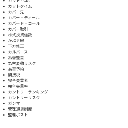
カット - Cut
カットタイム
カバー先
カバー・ディール
カバード・コール
カバー取引
株式投資信託
かぶせ線
下方修正
カルパース
為替差益
為替変動リスク
為替予約
間接税
完全失業者
完全失業率
カントリーランキング
カントリーリスク
ガンマ
管理通貨制度
監理ポスト