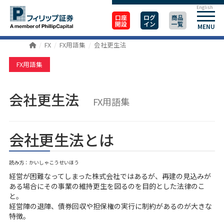
English
口座
ログ
商品
開設
イン
一覧
MENU
FX
FX用語集
会社更生法
FX用語集
会社更生法
FX用語集
会社更生法とは
読み方：かいしゃこうせいほう
経営が困難なってしまった株式会社ではあるが、再建の見込みが
ある場合にその事業の維持更生を図るのを目的とした法律のこ
と。
経営陣の退陣、債券回収や担保権の実行に制約があるのが大きな
特徴。