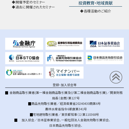
開催予定のセミナー
投資教育・地域貢献
過去に開催されたセミナー
各種活動のご紹介
登録・加入協会等
金融商品取引業者(第一種金融商品取引業及び第二種金融商品取引業)／関東財務
局長（金商）第127号
商品先物取引業者／経済産業省20240430商第6号
農林水産省指令6新食第341号
宅地建物取引業者／東京都知事（1）第110368号
加入協会／
日本証券業協会
、
一般社団法人金融先物取引業協会
、
日本商品先物取引協会
、