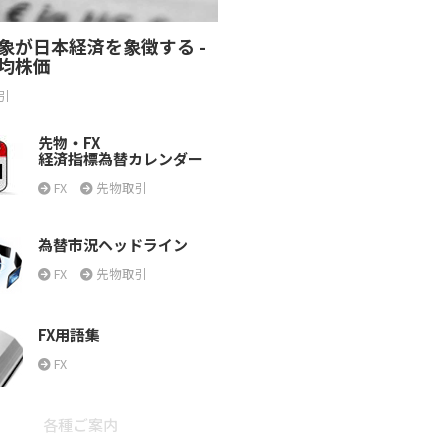
象が日本経済を象徴する -
均株価
引
先物・FX
経済指標為替カレンダー
FX
先物取引
為替市況ヘッドライン
FX
先物取引
FX用語集
FX
各種ご案内