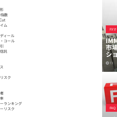
形
0指数
Cut
イム
FX
ディール
IM
・コール
市
引
信託
シ
FX
ス
リスク
者
率
ーランキング
FAQ
ーリスク