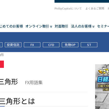
PhillipCapitalについて
よくあるご質問
じめてのお客様
オンライン取引
対面取引
法人のお客様
セミナ
式
投資信託
FX
CFD
先物OP
ST
角形
集
降三角形
FX用語集
三角形とは