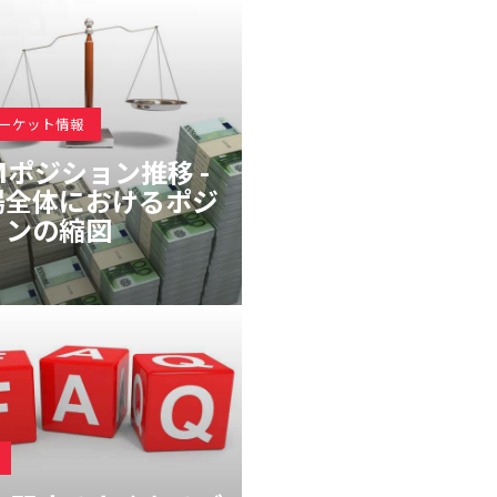
マーケット情報
Mポジション推移 -
場全体におけるポジ
ョンの縮図