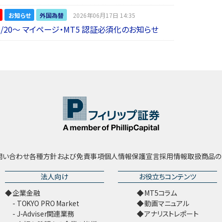
お知らせ
外国為替
2026年06月17日 14:35
6/20～ マイページ・MT5 認証必須化のお知らせ
問い合わせ
各種方針および免責事項
個人情報保護宣言
採用情報
取扱商品の
法人向け
お役立ちコンテンツ
企業金融
MT5コラム
TOKYO PRO Market
動画マニュアル
J-Adviser関連業務
アナリストレポート