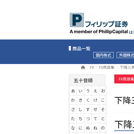
は
商品一覧
国内株式
外国株
FX
FX用語集
下降三
FX用語
五十音順
あ
い
う
え
お
下
か
き
く
け
こ
さ
し
す
せ
そ
た
ち
つ
て
と
下降
な
に
ぬ
ね
の