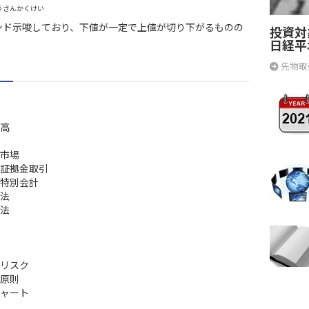
うさんかくけい
ンド示唆しており、下値が一定で上値が切り下がるものの
投資対
日経平
先物取
高
市場
証拠金取引
特別会計
法
法
リスク
原則
ャート