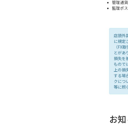
管理通貨
監理ポス
店頭外
に規定
（FX
とがあ
損失を
もので
上の損
する場
クにつ
等に照
お知