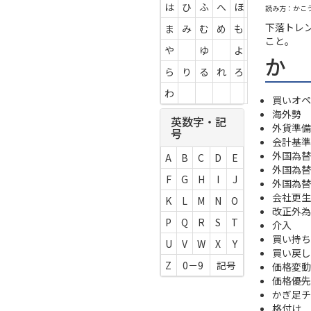
は
ひ
ふ
へ
ほ
読み方：かこ
下落トレ
ま
み
む
め
も
こと。
や
ゆ
よ
か
ら
り
る
れ
ろ
わ
買いオペ
海外勢
英数字・記
外貨準備
号
会計基準
外国為替
A
B
C
D
E
外国為替
F
G
H
I
J
外国為替
会社更生
K
L
M
N
O
改正外為
P
Q
R
S
T
介入
買い持ち
U
V
W
X
Y
買い戻し
Z
0－9
記号
価格変動
価格優先
かぎ足チ
格付け