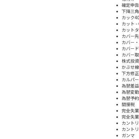
確定申告
下降三角
カック4
カット - 
カットタ
カバー先
カバー・
カバード
カバー取
株式投資
かぶせ線
下方修正
カルパー
為替差益
為替変動
為替予約
間接税
完全失業
完全失業
カントリ
カントリ
ガンマ