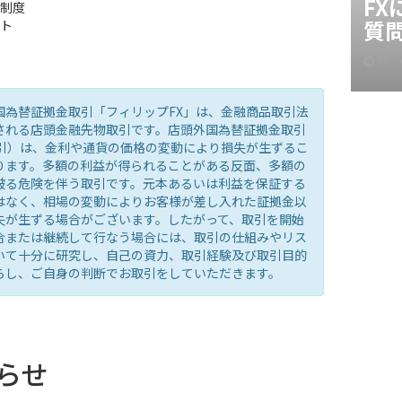
F
制度
質
ト
FX
国為替証拠金取引「フィリップFX」は、金融商品取引法
される店頭金融先物取引です。店頭外国為替証拠金取引
取引）は、金利や通貨の価格の変動により損失が生ずるこ
ります。多額の利益が得られることがある反面、多額の
被る危険を伴う取引です。元本あるいは利益を保証する
はなく、相場の変動によりお客様が差し入れた証拠金以
失が生ずる場合がございます。したがって、取引を開始
合または継続して行なう場合には、取引の仕組みやリス
いて十分に研究し、自己の資力、取引経験及び取引目的
らし、ご自身の判断でお取引をしていただきます。
らせ