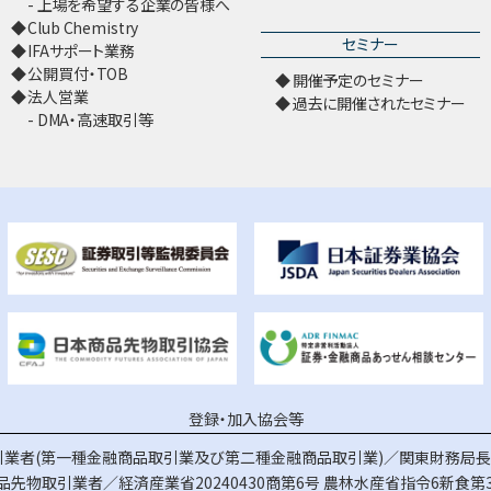
上場を希望する企業の皆様へ
Club Chemistry
セミナー
IFAサポート業務
公開買付・TOB
開催予定のセミナー
法人営業
過去に開催されたセミナー
DMA・高速取引等
登録・加入協会等
業者(第一種金融商品取引業及び第二種金融商品取引業)／関東財務局長（
品先物取引業者／経済産業省20240430商第6号
農林水産省指令6新食第3