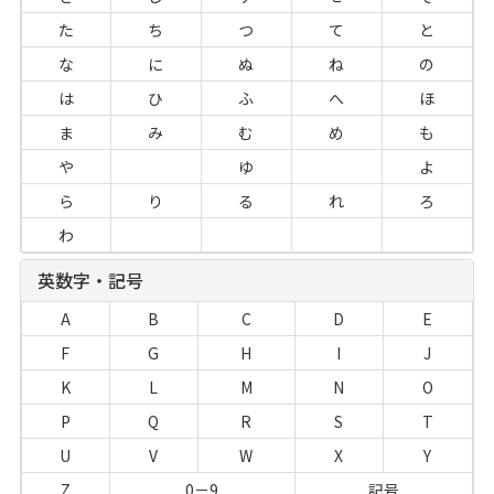
た
ち
つ
て
と
な
に
ぬ
ね
の
は
ひ
ふ
へ
ほ
ま
み
む
め
も
や
ゆ
よ
ら
り
る
れ
ろ
わ
英数字・記号
A
B
C
D
E
F
G
H
I
J
K
L
M
N
O
P
Q
R
S
T
U
V
W
X
Y
Z
0－9
記号