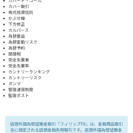
カバード・コール
カバー取引
株式投資信託
かぶせ線
下方修正
カルパース
為替差益
為替変動リスク
為替予約
間接税
完全失業者
完全失業率
カントリーランキング
カントリーリスク
ガンマ
管理通貨制度
監理ポスト
店頭外国為替証拠金取引「フィリップFX」は、金融商品取引
法に規定される店頭金融先物取引です。店頭外国為替証拠金