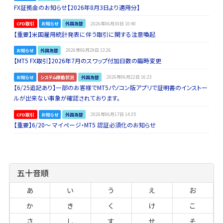
FX証拠金のお知らせ【2026年8月3日より適用分】
CFD取引
お知らせ
外国為替
2026年06月30日 10:40
【重要】米国雇用統計発表に伴う取引に関する注意喚起
お知らせ
外国為替
2026年06月29日 13:26
【MT5 FX取引】2026年7月のスワップ付加日数の臨時変更
お知らせ
システム稼動状況
外国為替
2026年06月22日 16:23
【6/25追記あり】一部のお客様でMT5パソコン版アプリで証明書のインストー
ルが出来ない事象が確認されております。
CFD取引
お知らせ
外国為替
2026年06月17日 14:35
【重要】6/20～ マイページ・MT5 認証必須化のお知らせ
五十音順
あ
い
う
え
お
か
き
く
け
こ
さ
し
す
せ
そ