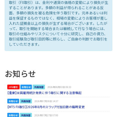
取引（FX取引）は、金利や通貨の価格の変動により損失が生
ずることがあります。多額の利益が得られることがある反
面、多額の損失を被る危険を伴う取引です。元本あるいは利
益を保証するものではなく、相場の変動によりお客様が差し
入れた証拠金以上の損失が生ずる場合がございます。したが
って、取引を開始する場合または継続して行なう場合には、
取引の仕組みやリスクについて十分に研究し、自己の資力、
取引経験及び取引目的等に照らし、ご自身の判断でお取引を
していただきます。
お知らせ
CFD取引
お知らせ
外国為替
2026年08月03日 09:33
【重要】米国雇用統計発表に伴う取引に関する注意喚起
お知らせ
外国為替
2026年07月30日 14:37
【MT5 FX取引】2026年8月のスワップ付加日数の臨時変更
お知らせ
外国為替
2026年07月27日 07:00