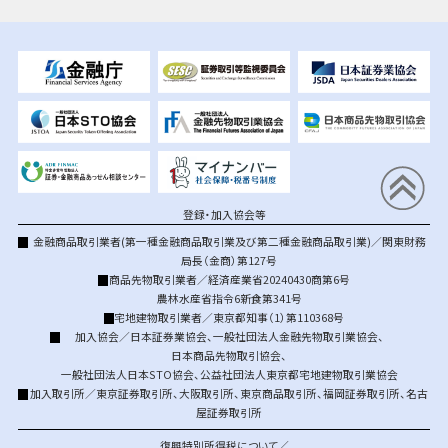
登録・加入協会等
金融商品取引業者(第一種金融商品取引業及び第二種金融商品取引業)／関東財務
局長（金商）第127号
商品先物取引業者／経済産業省20240430商第6号
農林水産省指令6新食第341号
宅地建物取引業者／東京都知事（1）第110368号
加入協会／
日本証券業協会
、
一般社団法人金融先物取引業協会
、
日本商品先物取引協会
、
一般社団法人日本STO協会
、
公益社団法人東京都宅地建物取引業協会
加入取引所／
東京証券取引所
、
大阪取引所
、
東京商品取引所
、
福岡証券取引所
、
名古
屋証券取引所
復興特別所得税について／