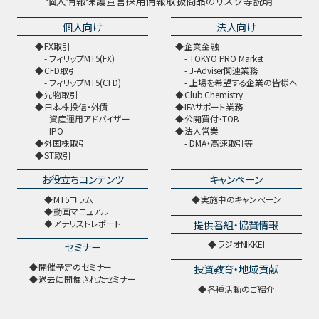
個人情報保護宣言
採用情報
取扱商品のリスク等説明
個人向け
法人向け
FX取引
企業金融
フィリップMT5(FX)
TOKYO PRO Market
CFD取引
J-Adviser関連業務
フィリップMT5(CFD)
上場を希望する企業の皆様へ
先物取引
Club Chemistry
日本株投信・外債
IFAサポート業務
資産運用アドバイザー
公開買付・TOB
IPO
法人営業
外国株取引
DMA・高速取引等
ST取引
お役立ちコンテンツ
キャンペーン
MT5コラム
実施中のキャンペーン
動画マニュアル
提供番組・協賛情報
アナリストレポート
ラジオNIKKEI
セミナー
開催予定のセミナー
投資教育・地域貢献
過去に開催されたセミナー
各種活動のご紹介