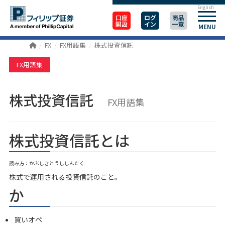
English
口座
ログ
商品
開設
イン
一覧
MENU
FX
FX用語集
株式投資信託
FX用語集
株式投資信託
FX用語集
株式投資信託とは
読み方：かぶしきとうししんたく
株式で運用される投資信託のこと。
か
買いオペ