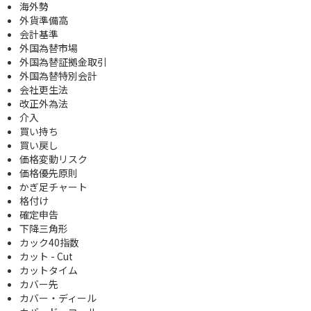
海外勢
外貨準備高
会計基準
外国為替市場
外国為替証拠金取引
外国為替特別会計
会社更生法
改正外為法
介入
買い持ち
買い戻し
価格変動リスク
価格優先原則
かぎ足チャート
格付け
確定申告
下降三角形
カック40指数
カット - Cut
カットタイム
カバー先
カバー・ディール