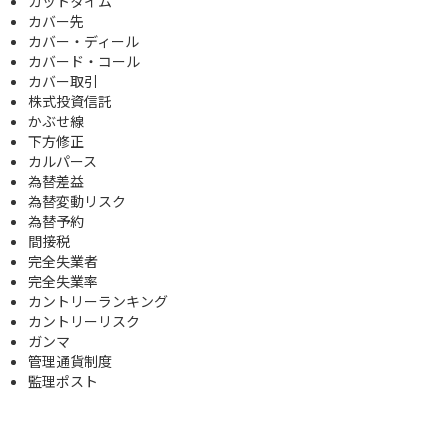
カットタイム
カバー先
カバー・ディール
カバード・コール
カバー取引
株式投資信託
かぶせ線
下方修正
カルパース
為替差益
為替変動リスク
為替予約
間接税
完全失業者
完全失業率
カントリーランキング
カントリーリスク
ガンマ
管理通貨制度
監理ポスト