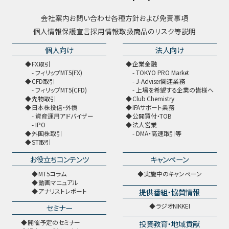
会社案内
お問い合わせ
各種方針および免責事項
個人情報保護宣言
採用情報
取扱商品のリスク等説明
個人向け
法人向け
FX取引
企業金融
フィリップMT5(FX)
TOKYO PRO Market
CFD取引
J-Adviser関連業務
フィリップMT5(CFD)
上場を希望する企業の皆様へ
先物取引
Club Chemistry
日本株投信・外債
IFAサポート業務
資産運用アドバイザー
公開買付・TOB
IPO
法人営業
外国株取引
DMA・高速取引等
ST取引
お役立ちコンテンツ
キャンペーン
MT5コラム
実施中のキャンペーン
動画マニュアル
提供番組・協賛情報
アナリストレポート
ラジオNIKKEI
セミナー
開催予定のセミナー
投資教育・地域貢献