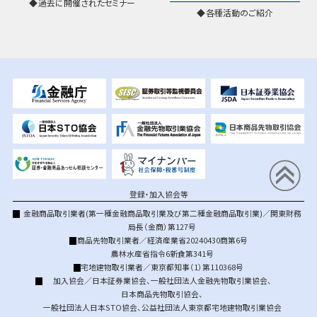
過去に開催されたセミナー
各種活動のご紹介
登録・加入協会等
金融商品取引業者(第一種金融商品取引業及び第二種金融商品取引業)／関東財務
局長（金商）第127号
商品先物取引業者／経済産業省20240430商第6号
農林水産省指令6新食第341号
宅地建物取引業者／東京都知事（1）第110368号
加入協会／
日本証券業協会
、
一般社団法人金融先物取引業協会
、
日本商品先物取引協会
、
一般社団法人日本STO協会
、
公益社団法人東京都宅地建物取引業協会