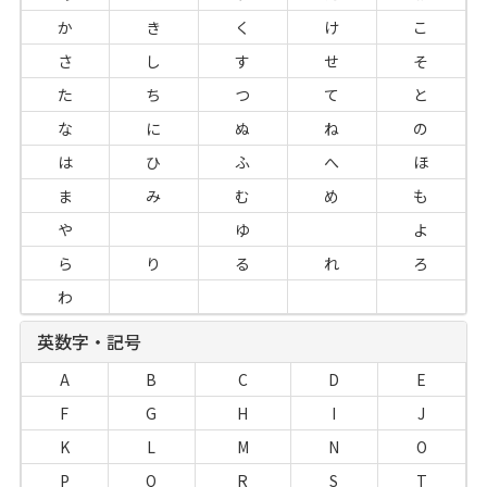
か
き
く
け
こ
さ
し
す
せ
そ
た
ち
つ
て
と
な
に
ぬ
ね
の
は
ひ
ふ
へ
ほ
ま
み
む
め
も
や
ゆ
よ
ら
り
る
れ
ろ
わ
英数字・記号
A
B
C
D
E
F
G
H
I
J
K
L
M
N
O
P
Q
R
S
T