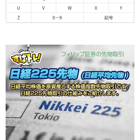
U
V
W
X
Y
Z
0－9
記号