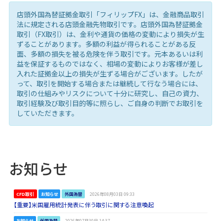
店頭外国為替証拠金取引「フィリップFX」は、金融商品取引
法に規定される店頭金融先物取引です。店頭外国為替証拠金
取引（FX取引）は、金利や通貨の価格の変動により損失が生
ずることがあります。多額の利益が得られることがある反
面、多額の損失を被る危険を伴う取引です。元本あるいは利
益を保証するものではなく、相場の変動によりお客様が差し
入れた証拠金以上の損失が生ずる場合がございます。したが
って、取引を開始する場合または継続して行なう場合には、
取引の仕組みやリスクについて十分に研究し、自己の資力、
取引経験及び取引目的等に照らし、ご自身の判断でお取引を
していただきます。
お知らせ
CFD取引
お知らせ
外国為替
2026年08月03日 09:33
【重要】米国雇用統計発表に伴う取引に関する注意喚起
お知らせ
外国為替
2026年07月30日 14:37