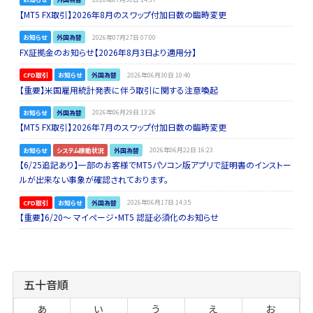
【MT5 FX取引】2026年8月のスワップ付加日数の臨時変更
お知らせ
外国為替
2026年07月27日 07:00
FX証拠金のお知らせ【2026年8月3日より適用分】
CFD取引
お知らせ
外国為替
2026年06月30日 10:40
【重要】米国雇用統計発表に伴う取引に関する注意喚起
お知らせ
外国為替
2026年06月29日 13:26
【MT5 FX取引】2026年7月のスワップ付加日数の臨時変更
お知らせ
システム稼動状況
外国為替
2026年06月22日 16:23
【6/25追記あり】一部のお客様でMT5パソコン版アプリで証明書のインストー
ルが出来ない事象が確認されております。
CFD取引
お知らせ
外国為替
2026年06月17日 14:35
【重要】6/20～ マイページ・MT5 認証必須化のお知らせ
五十音順
あ
い
う
え
お