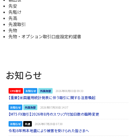
先安
先駈け
先高
先渡取引
先物
先物・オプション取引口座設定約諾書
お知らせ
CFD取引
お知らせ
外国為替
2026年08月03日 09:33
【重要】米国雇用統計発表に伴う取引に関する注意喚起
お知らせ
外国為替
2026年07月30日 14:37
【MT5 FX取引】2026年8月のスワップ付加日数の臨時変更
お知らせ
共通
2026年07月29日 07:30
令和８年熊本地震により被害を受けられた皆さまへ