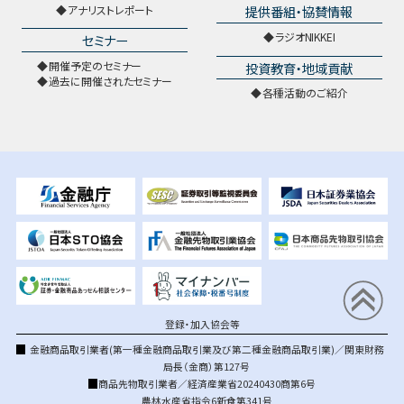
提供番組・協賛情報
アナリストレポート
ラジオNIKKEI
セミナー
開催予定のセミナー
投資教育・地域貢献
過去に開催されたセミナー
各種活動のご紹介
登録・加入協会等
金融商品取引業者(第一種金融商品取引業及び第二種金融商品取引業)／関東財務
局長（金商）第127号
商品先物取引業者／経済産業省20240430商第6号
農林水産省指令6新食第341号