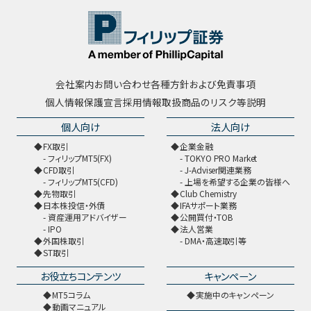
会社案内
お問い合わせ
各種方針および免責事項
個人情報保護宣言
採用情報
取扱商品のリスク等説明
個人向け
法人向け
FX取引
企業金融
フィリップMT5(FX)
TOKYO PRO Market
CFD取引
J-Adviser関連業務
フィリップMT5(CFD)
上場を希望する企業の皆様へ
先物取引
Club Chemistry
日本株投信・外債
IFAサポート業務
資産運用アドバイザー
公開買付・TOB
IPO
法人営業
外国株取引
DMA・高速取引等
ST取引
お役立ちコンテンツ
キャンペーン
MT5コラム
実施中のキャンペーン
動画マニュアル