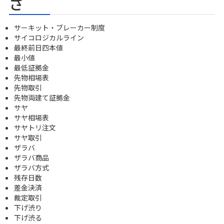
さ
サーキット・ブレーカー制度
サイコロジカルライン
最終前日四本値
最小値
最低証拠金
先物相場表
先物取引
先物両建て証拠金
サヤ
サヤ相場表
サヤトリ注文
サヤ取引
ザラバ
ザラバ商品
ザラバ方式
残存日数
差金決済
裁定取引
下げ渋り
下げ渋る