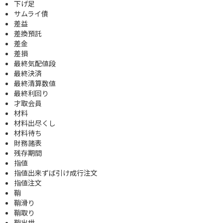
下げ足
サムライ債
差益
差換預託
差金
差損
最終気配値段
最終決済
最終清算数値
最終利回り
才取会員
材料
材料出尽くし
材料待ち
財務諸表
残存期間
指値
指値出来ずば引け成行注文
指値注文
鞘
鞘滑り
鞘取り
鞘出世