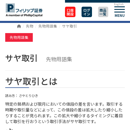
English
口座
ログ
商品
開設
イン
一覧
MENU
先物
先物用語集
サヤ取引
先物用語集
サヤ取引
先物用語集
サヤ取引とは
読み方： さやとりひき
特定の銘柄および限月においての値段の差を言います。取引する
時期や取引量などによって、この値段の差は拡大したり縮小した
りすることが見られます。この拡大や縮小するタイミングに着目
して取引を行おうという取引手法がサヤ取引です。