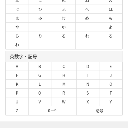
な
に
ぬ
ね
の
は
ひ
ふ
へ
ほ
ま
み
む
め
も
や
ゆ
よ
ら
り
る
れ
ろ
わ
英数字・記号
A
B
C
D
E
F
G
H
I
J
K
L
M
N
O
P
Q
R
S
T
U
V
W
X
Y
Z
0－9
記号