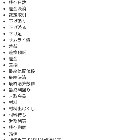
残存日数
差金決済
裁定取引
下げ渋り
下げ渋る
下げ足
サムライ債
差益
差換預託
差金
差損
最終気配値段
最終決済
最終清算数値
最終利回り
才取会員
材料
材料出尽くし
材料待ち
財務諸表
残存期間
指値
指値出来ずば引け成行注文