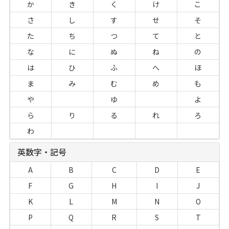
か
き
く
け
こ
さ
し
す
せ
そ
た
ち
つ
て
と
な
に
ぬ
ね
の
は
ひ
ふ
へ
ほ
ま
み
む
め
も
や
ゆ
よ
ら
り
る
れ
ろ
わ
英数字・記号
A
B
C
D
E
F
G
H
I
J
K
L
M
N
O
P
Q
R
S
T