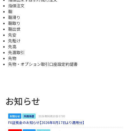
指値注文
鞘
鞘滑り
鞘取り
鞘出世
先安
先駈け
先高
先渡取引
先物
先物・オプション取引口座設定約諾書
お知らせ
お知らせ
外国為替
2026年08月10日 07:00
FX証拠金のお知らせ【2026年8月17日より適用分】