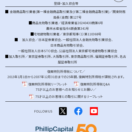
登録・加入協会等
金融商品取引業者(第一種金融商品取引業及び第二種金融商品取引業)／関東財務
局長（金商）第127号
商品先物取引業者／経済産業省20240430商第6号
農林水産省指令6新食第341号
宅地建物取引業者／東京都知事（1）第110368号
加入協会／
日本証券業協会
、
一般社団法人金融先物取引業協会
、
日本商品先物取引協会
、
一般社団法人日本STO協会
、
公益社団法人東京都宅地建物取引業協会
加入取引所／
東京証券取引所
、
大阪取引所
、
東京商品取引所
、
福岡証券取引所
、
名古
屋証券取引所
復興特別所得税について／
2013年1月1日から2037年12月31日までの25年間、復興特別所得税が課税されます。
復興特別所得税リーフレット
復興特別所得税Q&A
75才以上のお客様へのお知らせとお願い／
75才以上のお客様との取引に関するリーフレット
FOLLOW US