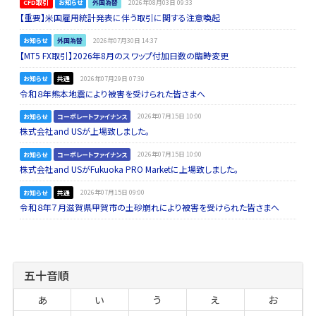
CFD取引
お知らせ
外国為替
2026年08月03日 09:33
【重要】米国雇用統計発表に伴う取引に関する注意喚起
お知らせ
外国為替
2026年07月30日 14:37
【MT5 FX取引】2026年8月のスワップ付加日数の臨時変更
お知らせ
共通
2026年07月29日 07:30
令和８年熊本地震により被害を受けられた皆さまへ
お知らせ
コーポレートファイナンス
2026年07月15日 10:00
株式会社and USが上場致しました。
お知らせ
コーポレートファイナンス
2026年07月15日 10:00
株式会社and USがFukuoka PRO Marketに上場致しました。
お知らせ
共通
2026年07月15日 09:00
令和８年７月滋賀県甲賀市の土砂崩れにより被害を受けられた皆さまへ
五十音順
あ
い
う
え
お