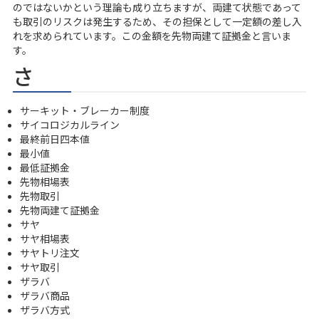
のではないかという理論も成り立ちますが、両建て状態であって
も取引のリスクは発生するため、その担保として一定額の差し入
れを求められています。この金額を先物両建て証拠金と言いま
す。
さ
サーキット・ブレーカー制度
サイコロジカルライン
最終前日四本値
最小値
最低証拠金
先物相場表
先物取引
先物両建て証拠金
サヤ
サヤ相場表
サヤトリ注文
サヤ取引
ザラバ
ザラバ商品
ザラバ方式