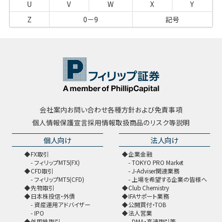
U
V
W
X
Y
Z
0－9
記号
会社案内
お問い合わせ
各種方針および免責事項
個人情報保護宣言
採用情報
取扱商品のリスク等説明
個人向け
法人向け
FX取引
企業金融
フィリップMT5(FX)
TOKYO PRO Market
CFD取引
J-Adviser関連業務
フィリップMT5(CFD)
上場を希望する企業の皆様へ
先物取引
Club Chemistry
日本株投信・外債
IFAサポート業務
資産運用アドバイザー
公開買付・TOB
IPO
法人営業
外国株取引
DMA・高速取引等