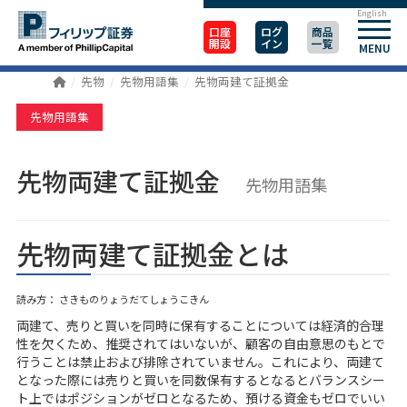
English
口座
ログ
商品
開設
イン
一覧
MENU
先物
先物用語集
先物両建て証拠金
先物用語集
先物両建て証拠金
先物用語集
先物両建て証拠金とは
読み方： さきものりょうだてしょうこきん
両建て、売りと買いを同時に保有することについては経済的合理
性を欠くため、推奨されてはいないが、顧客の自由意思のもとで
行うことは禁止および排除されていません。これにより、両建て
となった際には売りと買いを同数保有するとなるとバランスシー
ト上ではポジションがゼロとなるため、預ける資金もゼロでいい