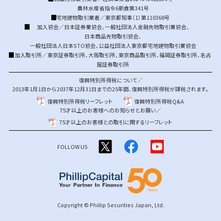
農林水産省指令6新食第341号
宅地建物取引業者／東京都知事（1）第110368号
加入協会／
日本証券業協会
、
一般社団法人金融先物取引業協会
、
日本商品先物取引協会
、
一般社団法人日本STO協会
、
公益社団法人東京都宅地建物取引業協会
加入取引所／
東京証券取引所
、
大阪取引所
、
東京商品取引所
、
福岡証券取引所
、
名古
屋証券取引所
復興特別所得税について／
2013年1月1日から2037年12月31日までの25年間、復興特別所得税が課税されます。
復興特別所得税リーフレット
復興特別所得税Q&A
75才以上のお客様へのお知らせとお願い／
75才以上のお客様との取引に関するリーフレット
FOLLOW US
Copyright © Phillip Securities Japan, Ltd.