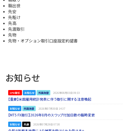
鞘出世
先安
先駈け
先高
先渡取引
先物
先物・オプション取引口座設定約諾書
お知らせ
CFD取引
お知らせ
外国為替
2026年08月03日 09:33
【重要】米国雇用統計発表に伴う取引に関する注意喚起
お知らせ
外国為替
2026年07月30日 14:37
【MT5 FX取引】2026年8月のスワップ付加日数の臨時変更
お知らせ
共通
2026年07月29日 07:30
令和８年熊本地震により被害を受けられた皆さまへ