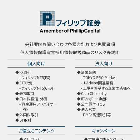
会社案内
お問い合わせ
各種方針および免責事項
個人情報保護宣言
採用情報
取扱商品のリスク等説明
個人向け
法人向け
FX取引
企業金融
フィリップMT5(FX)
TOKYO PRO Market
CFD取引
J-Adviser関連業務
フィリップMT5(CFD)
上場を希望する企業の皆様へ
先物取引
Club Chemistry
日本株投信・外債
IFAサポート業務
資産運用アドバイザー
公開買付・TOB
IPO
法人営業
外国株取引
DMA・高速取引等
ST取引
お役立ちコンテンツ
キャンペーン
MT5コラム
実施中のキャンペーン