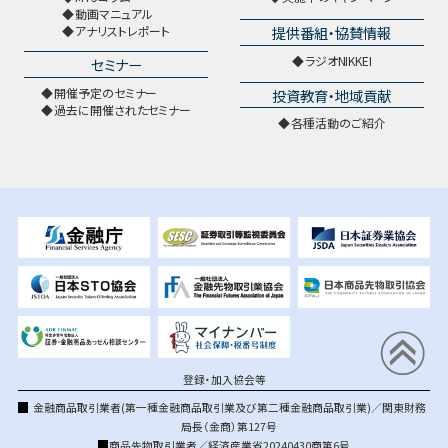
動画マニュアル
提供番組・協賛情報
アナリストレポート
ラジオNIKKEI
セミナー
開催予定のセミナー
投資教育・地域貢献
過去に開催されたセミナー
各種活動のご紹介
登録・加入協会等
金融商品取引業者(第一種金融商品取引業及び第二種金融商品取引業)／関東財務
局長（金商）第127号
商品先物取引業者／経済産業省20240430商第6号