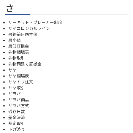
さ
サーキット・ブレーカー制度
サイコロジカルライン
最終前日四本値
最小値
最低証拠金
先物相場表
先物取引
先物両建て証拠金
サヤ
サヤ相場表
サヤトリ注文
サヤ取引
ザラバ
ザラバ商品
ザラバ方式
残存日数
差金決済
裁定取引
下げ渋り