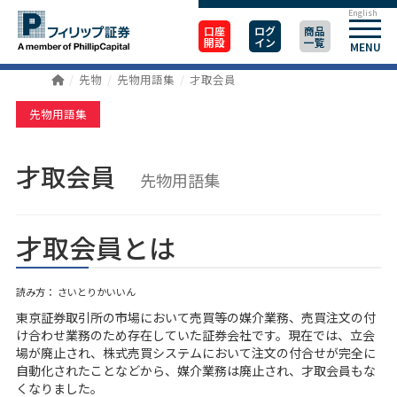
English
口座
ログ
商品
開設
イン
一覧
MENU
先物
先物用語集
才取会員
先物用語集
才取会員
先物用語集
才取会員とは
読み方： さいとりかいいん
東京証券取引所の市場において売買等の媒介業務、売買注文の付
け合わせ業務のため存在していた証券会社です。現在では、立会
場が廃止され、株式売買システムにおいて注文の付合せが完全に
自動化されたことなどから、媒介業務は廃止され、才取会員もな
くなりました。