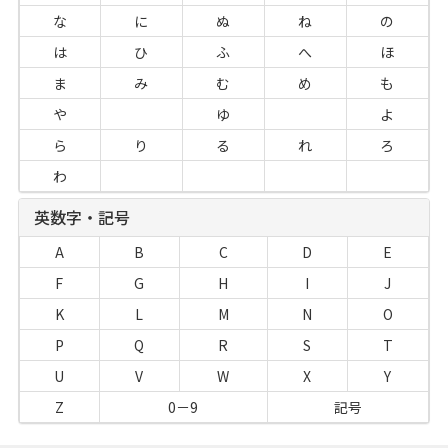
な
に
ぬ
ね
の
は
ひ
ふ
へ
ほ
ま
み
む
め
も
や
ゆ
よ
ら
り
る
れ
ろ
わ
英数字・記号
A
B
C
D
E
F
G
H
I
J
K
L
M
N
O
P
Q
R
S
T
U
V
W
X
Y
Z
0－9
記号