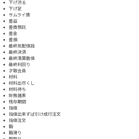
下げ渋る
下げ足
サムライ債
差益
差換預託
差金
差損
最終気配値段
最終決済
最終清算数値
最終利回り
才取会員
材料
材料出尽くし
材料待ち
財務諸表
残存期間
指値
指値出来ずば引け成行注文
指値注文
鞘
鞘滑り
鞘取り