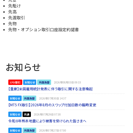
先駈け
先高
先渡取引
先物
先物・オプション取引口座設定約諾書
お知らせ
CFD取引
お知らせ
外国為替
2026年08月03日 09:33
【重要】米国雇用統計発表に伴う取引に関する注意喚起
お知らせ
外国為替
2026年07月30日 14:37
【MT5 FX取引】2026年8月のスワップ付加日数の臨時変更
お知らせ
共通
2026年07月29日 07:30
令和８年熊本地震により被害を受けられた皆さまへ
お知らせ
外国為替
2026年07月27日 07:00