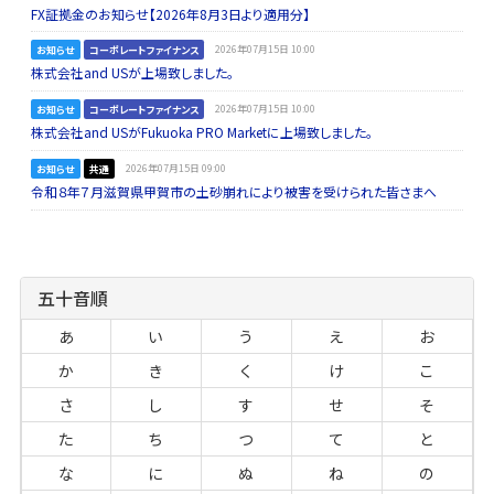
FX証拠金のお知らせ【2026年8月3日より適用分】
お知らせ
コーポレートファイナンス
2026年07月15日 10:00
株式会社and USが上場致しました。
お知らせ
コーポレートファイナンス
2026年07月15日 10:00
株式会社and USがFukuoka PRO Marketに上場致しました。
お知らせ
共通
2026年07月15日 09:00
令和８年７月滋賀県甲賀市の土砂崩れにより被害を受けられた皆さまへ
五十音順
あ
い
う
え
お
か
き
く
け
こ
さ
し
す
せ
そ
た
ち
つ
て
と
な
に
ぬ
ね
の