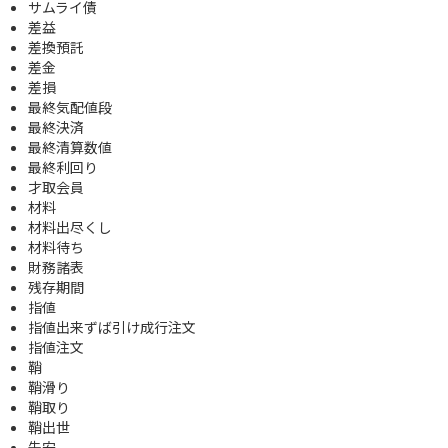
サムライ債
差益
差換預託
差金
差損
最終気配値段
最終決済
最終清算数値
最終利回り
才取会員
材料
材料出尽くし
材料待ち
財務諸表
残存期間
指値
指値出来ずば引け成行注文
指値注文
鞘
鞘滑り
鞘取り
鞘出世
先安