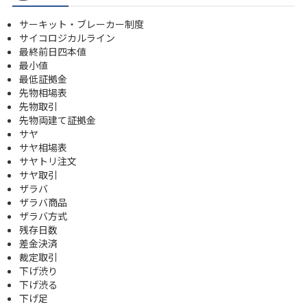
サーキット・ブレーカー制度
サイコロジカルライン
最終前日四本値
最小値
最低証拠金
先物相場表
先物取引
先物両建て証拠金
サヤ
サヤ相場表
サヤトリ注文
サヤ取引
ザラバ
ザラバ商品
ザラバ方式
残存日数
差金決済
裁定取引
下げ渋り
下げ渋る
下げ足