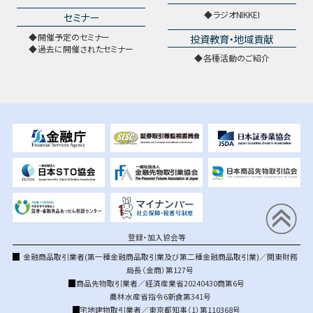
ラジオNIKKEI
セミナー
開催予定のセミナー
投資教育・地域貢献
過去に開催されたセミナー
各種活動のご紹介
登録・加入協会等
金融商品取引業者(第一種金融商品取引業及び第二種金融商品取引業)／関東財務
局長（金商）第127号
商品先物取引業者／経済産業省20240430商第6号
農林水産省指令6新食第341号
宅地建物取引業者／東京都知事（1）第110368号