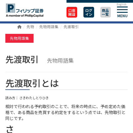
English
口座
ログ
商品
開設
イン
一覧
MENU
先物
先物用語集
先渡取引
先物用語集
先渡取引
先物用語集
先渡取引とは
読み方： さきわたしとりひき
相対で行われる予約取引のことで、将来の時点に、予め定めた価
格で、ある商品を売買する約定をするという点では、先物取引と
同じです。
さ