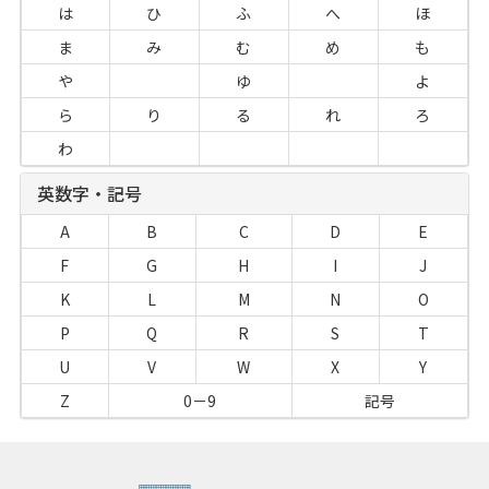
は
ひ
ふ
へ
ほ
ま
み
む
め
も
や
ゆ
よ
ら
り
る
れ
ろ
わ
英数字・記号
A
B
C
D
E
F
G
H
I
J
K
L
M
N
O
P
Q
R
S
T
U
V
W
X
Y
Z
0－9
記号