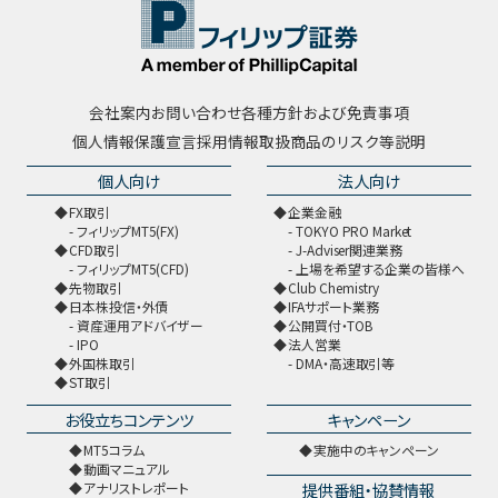
会社案内
お問い合わせ
各種方針および免責事項
個人情報保護宣言
採用情報
取扱商品のリスク等説明
個人向け
法人向け
FX取引
企業金融
フィリップMT5(FX)
TOKYO PRO Market
CFD取引
J-Adviser関連業務
フィリップMT5(CFD)
上場を希望する企業の皆様へ
先物取引
Club Chemistry
日本株投信・外債
IFAサポート業務
資産運用アドバイザー
公開買付・TOB
IPO
法人営業
外国株取引
DMA・高速取引等
ST取引
お役立ちコンテンツ
キャンペーン
MT5コラム
実施中のキャンペーン
動画マニュアル
提供番組・協賛情報
アナリストレポート