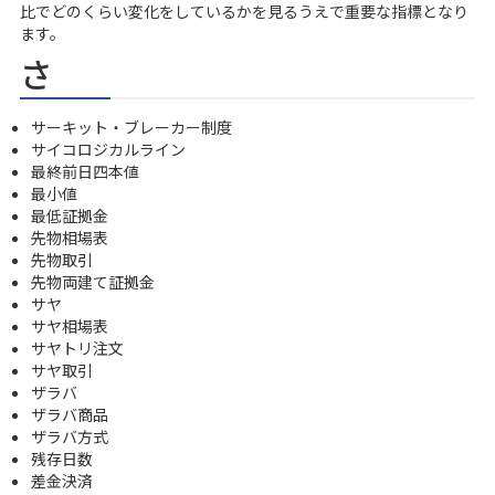
比でどのくらい変化をしているかを見るうえで重要な指標となり
ます。
さ
サーキット・ブレーカー制度
サイコロジカルライン
最終前日四本値
最小値
最低証拠金
先物相場表
先物取引
先物両建て証拠金
サヤ
サヤ相場表
サヤトリ注文
サヤ取引
ザラバ
ザラバ商品
ザラバ方式
残存日数
差金決済