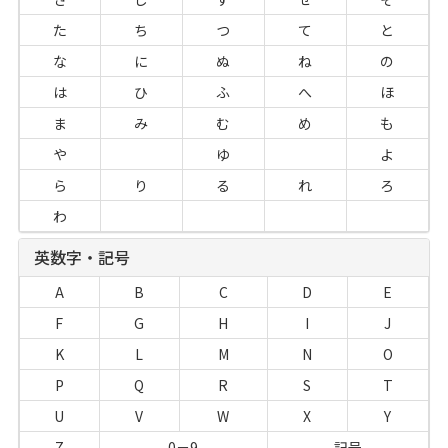
た
ち
つ
て
と
な
に
ぬ
ね
の
は
ひ
ふ
へ
ほ
ま
み
む
め
も
や
ゆ
よ
ら
り
る
れ
ろ
わ
英数字・記号
A
B
C
D
E
F
G
H
I
J
K
L
M
N
O
P
Q
R
S
T
U
V
W
X
Y
Z
0－9
記号