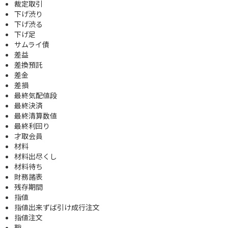
裁定取引
下げ渋り
下げ渋る
下げ足
サムライ債
差益
差換預託
差金
差損
最終気配値段
最終決済
最終清算数値
最終利回り
才取会員
材料
材料出尽くし
材料待ち
財務諸表
残存期間
指値
指値出来ずば引け成行注文
指値注文
鞘