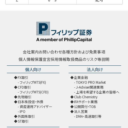
会社案内
お問い合わせ
各種方針および免責事項
個人情報保護宣言
採用情報
取扱商品のリスク等説明
個人向け
法人向け
FX取引
企業金融
フィリップMT5(FX)
TOKYO PRO Market
CFD取引
J-Adviser関連業務
フィリップMT5(CFD)
上場を希望する企業の皆様へ
先物取引
Club Chemistry
日本株投信・外債
IFAサポート業務
資産運用アドバイザー
公開買付・TOB
IPO
法人営業
外国株取引
DMA・高速取引等
ST取引