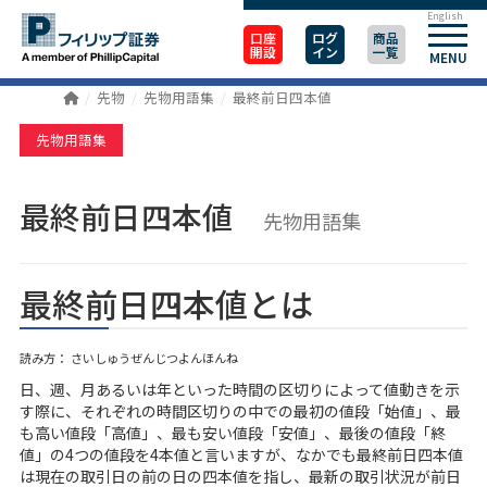
English
口座
ログ
商品
開設
イン
一覧
MENU
先物
先物用語集
最終前日四本値
先物用語集
最終前日四本値
先物用語集
最終前日四本値とは
読み方： さいしゅうぜんじつよんほんね
日、週、月あるいは年といった時間の区切りによって値動きを示
す際に、それぞれの時間区切りの中での最初の値段「始値」、最
も高い値段「高値」、最も安い値段「安値」、最後の値段「終
値」の4つの値段を4本値と言いますが、なかでも最終前日四本値
は現在の取引日の前の日の四本値を指し、最新の取引状況が前日