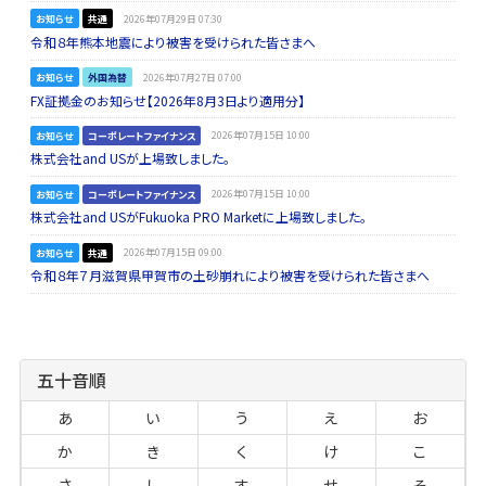
お知らせ
共通
2026年07月29日 07:30
令和８年熊本地震により被害を受けられた皆さまへ
お知らせ
外国為替
2026年07月27日 07:00
FX証拠金のお知らせ【2026年8月3日より適用分】
お知らせ
コーポレートファイナンス
2026年07月15日 10:00
株式会社and USが上場致しました。
お知らせ
コーポレートファイナンス
2026年07月15日 10:00
株式会社and USがFukuoka PRO Marketに上場致しました。
お知らせ
共通
2026年07月15日 09:00
令和８年７月滋賀県甲賀市の土砂崩れにより被害を受けられた皆さまへ
五十音順
あ
い
う
え
お
か
き
く
け
こ
さ
し
す
せ
そ