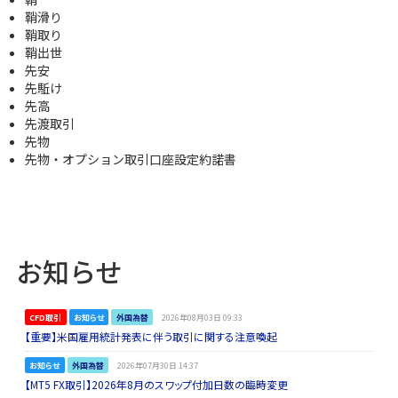
鞘滑り
鞘取り
鞘出世
先安
先駈け
先高
先渡取引
先物
先物・オプション取引口座設定約諾書
お知らせ
CFD取引
お知らせ
外国為替
2026年08月03日 09:33
【重要】米国雇用統計発表に伴う取引に関する注意喚起
お知らせ
外国為替
2026年07月30日 14:37
【MT5 FX取引】2026年8月のスワップ付加日数の臨時変更