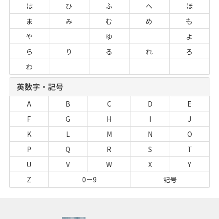
は
ひ
ふ
へ
ほ
ま
み
む
め
も
や
ゆ
よ
ら
り
る
れ
ろ
わ
英数字・記号
A
B
C
D
E
F
G
H
I
J
K
L
M
N
O
P
Q
R
S
T
U
V
W
X
Y
Z
0－9
記号