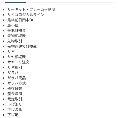
サーキット・ブレーカー制度
サイコロジカルライン
最終前日四本値
最小値
最低証拠金
先物相場表
先物取引
先物両建て証拠金
サヤ
サヤ相場表
サヤトリ注文
サヤ取引
ザラバ
ザラバ商品
ザラバ方式
残存日数
差金決済
裁定取引
下げ渋り
下げ渋る
下げ足