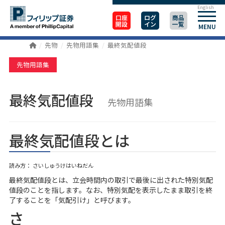
English
口座
ログ
商品
開設
イン
一覧
MENU
先物
先物用語集
最終気配値段
先物用語集
最終気配値段
先物用語集
最終気配値段とは
読み方： さいしゅうけはいねだん
最終気配値段とは、立会時間内の取引で最後に出された特別気配
値段のことを指します。なお、特別気配を表示したまま取引を終
了することを「気配引け」と呼びます。
さ