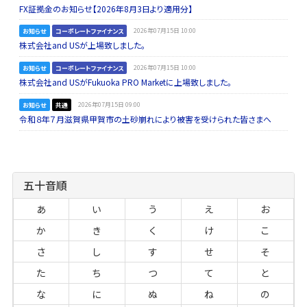
FX証拠金のお知らせ【2026年8月3日より適用分】
お知らせ
コーポレートファイナンス
2026年07月15日 10:00
株式会社and USが上場致しました。
お知らせ
コーポレートファイナンス
2026年07月15日 10:00
株式会社and USがFukuoka PRO Marketに上場致しました。
お知らせ
共通
2026年07月15日 09:00
令和８年７月滋賀県甲賀市の土砂崩れにより被害を受けられた皆さまへ
五十音順
あ
い
う
え
お
か
き
く
け
こ
さ
し
す
せ
そ
た
ち
つ
て
と
な
に
ぬ
ね
の