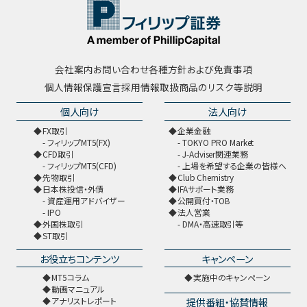
会社案内
お問い合わせ
各種方針および免責事項
個人情報保護宣言
採用情報
取扱商品のリスク等説明
個人向け
法人向け
FX取引
企業金融
フィリップMT5(FX)
TOKYO PRO Market
CFD取引
J-Adviser関連業務
フィリップMT5(CFD)
上場を希望する企業の皆様へ
先物取引
Club Chemistry
日本株投信・外債
IFAサポート業務
資産運用アドバイザー
公開買付・TOB
IPO
法人営業
外国株取引
DMA・高速取引等
ST取引
お役立ちコンテンツ
キャンペーン
MT5コラム
実施中のキャンペーン
動画マニュアル
提供番組・協賛情報
アナリストレポート