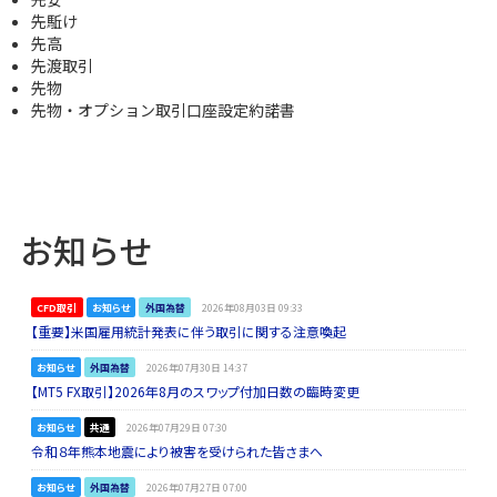
先駈け
先高
先渡取引
先物
先物・オプション取引口座設定約諾書
お知らせ
CFD取引
お知らせ
外国為替
2026年08月03日 09:33
【重要】米国雇用統計発表に伴う取引に関する注意喚起
お知らせ
外国為替
2026年07月30日 14:37
【MT5 FX取引】2026年8月のスワップ付加日数の臨時変更
お知らせ
共通
2026年07月29日 07:30
令和８年熊本地震により被害を受けられた皆さまへ
お知らせ
外国為替
2026年07月27日 07:00