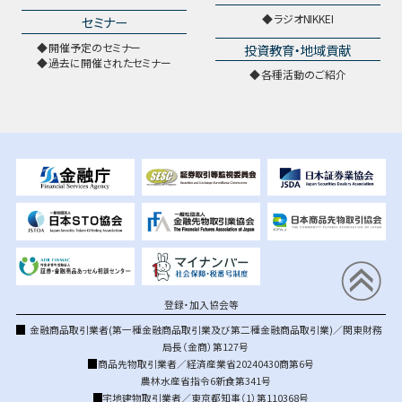
ラジオNIKKEI
セミナー
開催予定のセミナー
投資教育・地域貢献
過去に開催されたセミナー
各種活動のご紹介
登録・加入協会等
金融商品取引業者(第一種金融商品取引業及び第二種金融商品取引業)／関東財務
局長（金商）第127号
商品先物取引業者／経済産業省20240430商第6号
農林水産省指令6新食第341号
宅地建物取引業者／東京都知事（1）第110368号