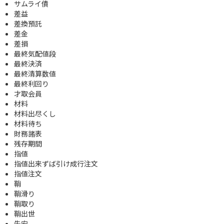
サムライ債
差益
差換預託
差金
差損
最終気配値段
最終決済
最終清算数値
最終利回り
才取会員
材料
材料出尽くし
材料待ち
財務諸表
残存期間
指値
指値出来ずば引け成行注文
指値注文
鞘
鞘滑り
鞘取り
鞘出世
先安