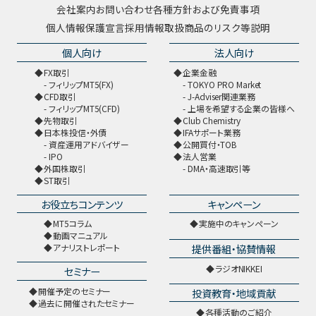
会社案内
お問い合わせ
各種方針および免責事項
個人情報保護宣言
採用情報
取扱商品のリスク等説明
個人向け
法人向け
FX取引
企業金融
フィリップMT5(FX)
TOKYO PRO Market
CFD取引
J-Adviser関連業務
フィリップMT5(CFD)
上場を希望する企業の皆様へ
先物取引
Club Chemistry
日本株投信・外債
IFAサポート業務
資産運用アドバイザー
公開買付・TOB
IPO
法人営業
外国株取引
DMA・高速取引等
ST取引
お役立ちコンテンツ
キャンペーン
MT5コラム
実施中のキャンペーン
動画マニュアル
提供番組・協賛情報
アナリストレポート
ラジオNIKKEI
セミナー
開催予定のセミナー
投資教育・地域貢献
過去に開催されたセミナー
各種活動のご紹介