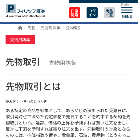
English
口座
ログ
商品
開設
イン
一覧
MENU
先物
先物用語集
先物取引
先物用語集
先物取引
先物用語集
先物取引とは
読み方： さきものとりひき
ある特定の商品を対象として、あらかじめ決められた受渡日に、
取引現時点で決めた約定価格で売買することを約束する契約を先
物取引という。通常、価格の上昇を予測すれば買い注文を出し、
反対に下落を予測すれば売り注文を出す。先物取引の対象となる
ものには、株価指数や債券、貴金属、石油、農産物（とうもろこ