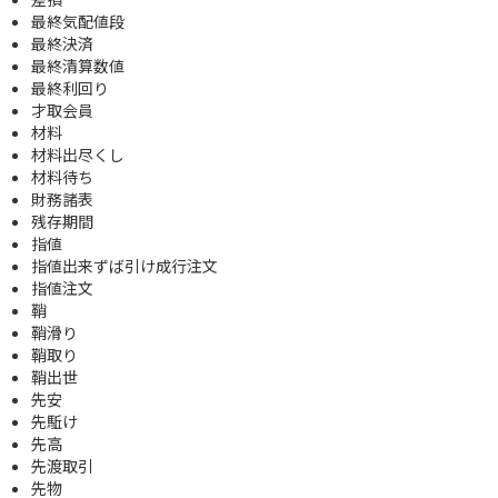
最終気配値段
最終決済
最終清算数値
最終利回り
才取会員
材料
材料出尽くし
材料待ち
財務諸表
残存期間
指値
指値出来ずば引け成行注文
指値注文
鞘
鞘滑り
鞘取り
鞘出世
先安
先駈け
先高
先渡取引
先物