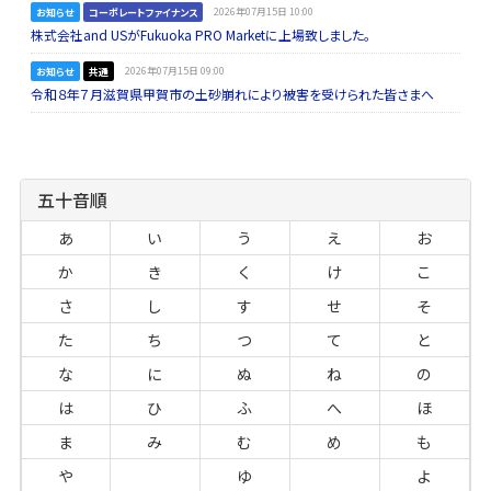
お知らせ
コーポレートファイナンス
2026年07月15日 10:00
株式会社and USがFukuoka PRO Marketに上場致しました。
お知らせ
共通
2026年07月15日 09:00
令和８年７月滋賀県甲賀市の土砂崩れにより被害を受けられた皆さまへ
五十音順
あ
い
う
え
お
か
き
く
け
こ
さ
し
す
せ
そ
た
ち
つ
て
と
な
に
ぬ
ね
の
は
ひ
ふ
へ
ほ
ま
み
む
め
も
や
ゆ
よ