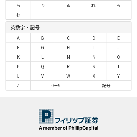
ら
り
る
れ
ろ
わ
英数字・記号
A
B
C
D
E
F
G
H
I
J
K
L
M
N
O
P
Q
R
S
T
U
V
W
X
Y
Z
0－9
記号