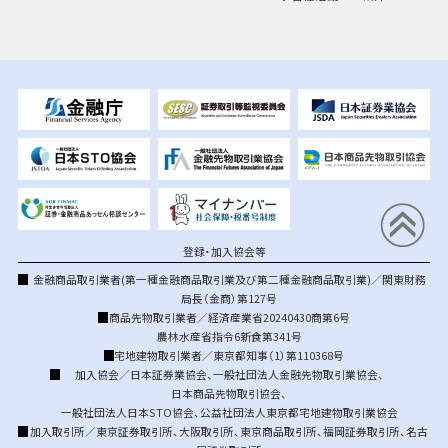
登録・加入協会等
金融商品取引業者(第一種金融商品取引業及び第二種金融商品取引業)／関東財務
局長（金商）第127号
商品先物取引業者／経済産業省20240430商第6号
農林水産省指令6新食第341号
宅地建物取引業者／東京都知事（1）第110368号
加入協会／
日本証券業協会
、
一般社団法人金融先物取引業協会
、
日本商品先物取引協会
、
一般社団法人日本STO協会
、
公益社団法人東京都宅地建物取引業協会
加入取引所／
東京証券取引所
、
大阪取引所
、
東京商品取引所
、
福岡証券取引所
、
名古