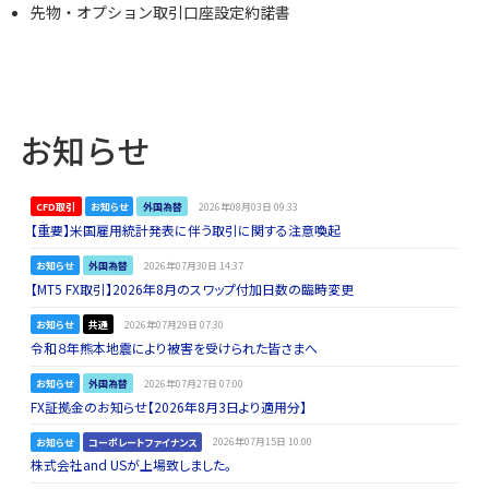
先物・オプション取引口座設定約諾書
お知らせ
CFD取引
お知らせ
外国為替
2026年08月03日 09:33
【重要】米国雇用統計発表に伴う取引に関する注意喚起
お知らせ
外国為替
2026年07月30日 14:37
【MT5 FX取引】2026年8月のスワップ付加日数の臨時変更
お知らせ
共通
2026年07月29日 07:30
令和８年熊本地震により被害を受けられた皆さまへ
お知らせ
外国為替
2026年07月27日 07:00
FX証拠金のお知らせ【2026年8月3日より適用分】
お知らせ
コーポレートファイナンス
2026年07月15日 10:00
株式会社and USが上場致しました。