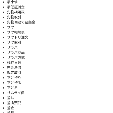
最小値
最低証拠金
先物相場表
先物取引
先物両建て証拠金
サヤ
サヤ相場表
サヤトリ注文
サヤ取引
ザラバ
ザラバ商品
ザラバ方式
残存日数
差金決済
裁定取引
下げ渋り
下げ渋る
下げ足
サムライ債
差益
差換預託
差金
差損