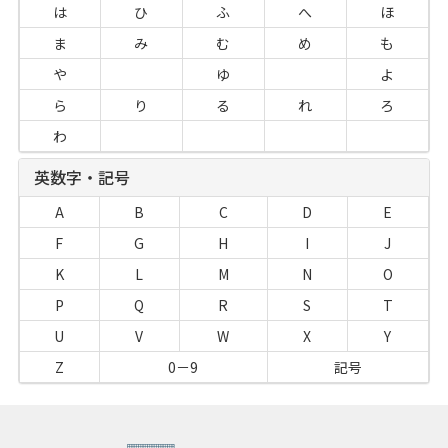
は
ひ
ふ
へ
ほ
ま
み
む
め
も
や
ゆ
よ
ら
り
る
れ
ろ
わ
英数字・記号
A
B
C
D
E
F
G
H
I
J
K
L
M
N
O
P
Q
R
S
T
U
V
W
X
Y
Z
0－9
記号