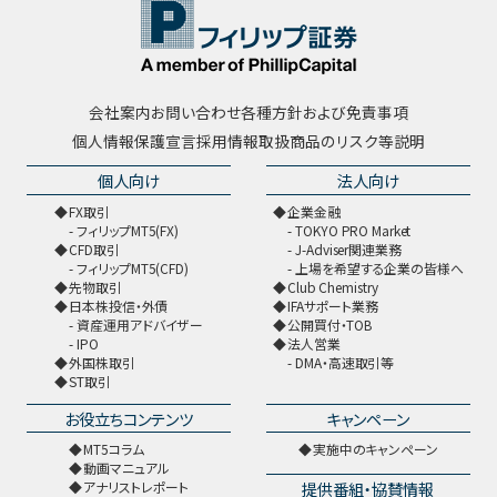
会社案内
お問い合わせ
各種方針および免責事項
個人情報保護宣言
採用情報
取扱商品のリスク等説明
個人向け
法人向け
FX取引
企業金融
フィリップMT5(FX)
TOKYO PRO Market
CFD取引
J-Adviser関連業務
フィリップMT5(CFD)
上場を希望する企業の皆様へ
先物取引
Club Chemistry
日本株投信・外債
IFAサポート業務
資産運用アドバイザー
公開買付・TOB
IPO
法人営業
外国株取引
DMA・高速取引等
ST取引
お役立ちコンテンツ
キャンペーン
MT5コラム
実施中のキャンペーン
動画マニュアル
提供番組・協賛情報
アナリストレポート