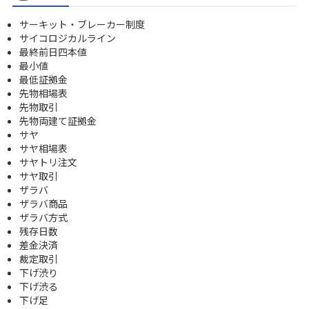
サーキット・ブレーカー制度
サイコロジカルライン
最終前日四本値
最小値
最低証拠金
先物相場表
先物取引
先物両建て証拠金
サヤ
サヤ相場表
サヤトリ注文
サヤ取引
ザラバ
ザラバ商品
ザラバ方式
残存日数
差金決済
裁定取引
下げ渋り
下げ渋る
下げ足