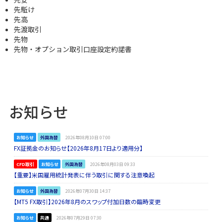
先駈け
先高
先渡取引
先物
先物・オプション取引口座設定約諾書
お知らせ
お知らせ
外国為替
2026年08月10日 07:00
FX証拠金のお知らせ【2026年8月17日より適用分】
CFD取引
お知らせ
外国為替
2026年08月03日 09:33
【重要】米国雇用統計発表に伴う取引に関する注意喚起
お知らせ
外国為替
2026年07月30日 14:37
【MT5 FX取引】2026年8月のスワップ付加日数の臨時変更
お知らせ
共通
2026年07月29日 07:30