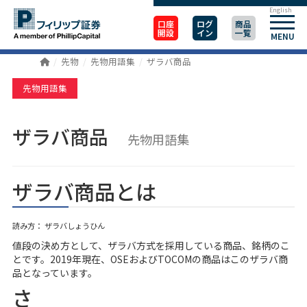
English
口座
ログ
商品
開設
イン
一覧
MENU
先物
先物用語集
ザラバ商品
先物用語集
ザラバ商品
先物用語集
ザラバ商品とは
読み方： ザラバしょうひん
値段の決め方として、ザラバ方式を採用している商品、銘柄のこ
とです。2019年現在、OSEおよびTOCOMの商品はこのザラバ商
品となっています。
さ