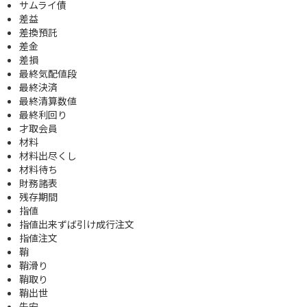
サムライ債
差益
差換預託
差金
差損
最終気配値段
最終決済
最終清算数値
最終利回り
才取会員
材料
材料出尽くし
材料待ち
財務諸表
残存期間
指値
指値出来ずば引け成行注文
指値注文
鞘
鞘滑り
鞘取り
鞘出世
先安