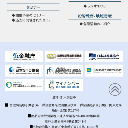
ラジオNIKKEI
セミナー
開催予定のセミナー
投資教育・地域貢献
過去に開催されたセミナー
各種活動のご紹介
登録・加入協会等
金融商品取引業者(第一種金融商品取引業及び第二種金融商品取引業)／関東財務
局長（金商）第127号
商品先物取引業者／経済産業省20240430商第6号
農林水産省指令6新食第341号
宅地建物取引業者／東京都知事（1）第110368号