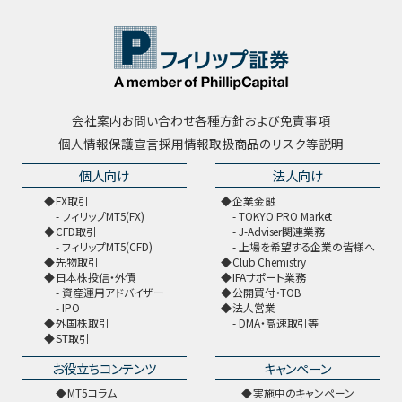
会社案内
お問い合わせ
各種方針および免責事項
個人情報保護宣言
採用情報
取扱商品のリスク等説明
個人向け
法人向け
FX取引
企業金融
フィリップMT5(FX)
TOKYO PRO Market
CFD取引
J-Adviser関連業務
フィリップMT5(CFD)
上場を希望する企業の皆様へ
先物取引
Club Chemistry
日本株投信・外債
IFAサポート業務
資産運用アドバイザー
公開買付・TOB
IPO
法人営業
外国株取引
DMA・高速取引等
ST取引
お役立ちコンテンツ
キャンペーン
MT5コラム
実施中のキャンペーン