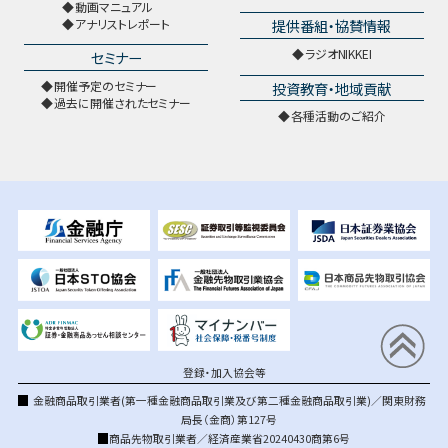
動画マニュアル
提供番組・協賛情報
アナリストレポート
ラジオNIKKEI
セミナー
開催予定のセミナー
投資教育・地域貢献
過去に開催されたセミナー
各種活動のご紹介
登録・加入協会等
金融商品取引業者(第一種金融商品取引業及び第二種金融商品取引業)／関東財務
局長（金商）第127号
商品先物取引業者／経済産業省20240430商第6号