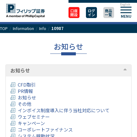
English
口座
ログ
商品
開設
イン
一覧
MENU
TOP
/
Information
/
Info
/
10987
お知らせ
お知らせ
CFD取引
PR情報
お知らせ
その他
インボイス制度導入に伴う当社対応について
ウェブセミナー
キャンペーン
コーポレートファイナンス
システム稼動状況