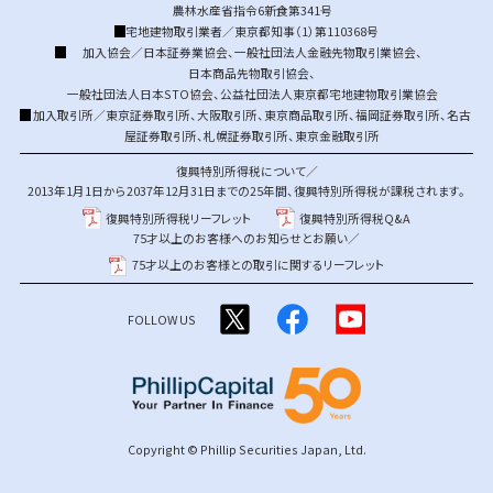
農林水産省指令6新食第341号
宅地建物取引業者／東京都知事（1）第110368号
加入協会／
日本証券業協会
、
一般社団法人金融先物取引業協会
、
日本商品先物取引協会
、
一般社団法人日本STO協会
、
公益社団法人東京都宅地建物取引業協会
加入取引所／
東京証券取引所
、
大阪取引所
、
東京商品取引所
、
福岡証券取引所
、
名古
屋証券取引所
、
札幌証券取引所
、
東京金融取引所
復興特別所得税について／
2013年1月1日から2037年12月31日までの25年間、復興特別所得税が課税されます。
復興特別所得税リーフレット
復興特別所得税Q&A
75才以上のお客様へのお知らせとお願い／
75才以上のお客様との取引に関するリーフレット
FOLLOW US
Copyright © Phillip Securities Japan, Ltd.