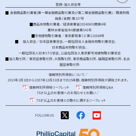
登録・加入協会等
金融商品取引業者(第一種金融商品取引業及び第二種金融商品取引業)／関東財務
局長（金商）第127号
商品先物取引業者／経済産業省20240430商第6号
農林水産省指令6新食第341号
宅地建物取引業者／東京都知事（1）第110368号
加入協会／
日本証券業協会
、
一般社団法人金融先物取引業協会
、
日本商品先物取引協会
、
一般社団法人日本STO協会
、
公益社団法人東京都宅地建物取引業協会
加入取引所／
東京証券取引所
、
大阪取引所
、
東京商品取引所
、
福岡証券取引所
、
名古
屋証券取引所
復興特別所得税について／
2013年1月1日から2037年12月31日までの25年間、復興特別所得税が課税されます。
復興特別所得税リーフレット
復興特別所得税Q&A
75才以上のお客様へのお知らせとお願い／
75才以上のお客様との取引に関するリーフレット
FOLLOW US