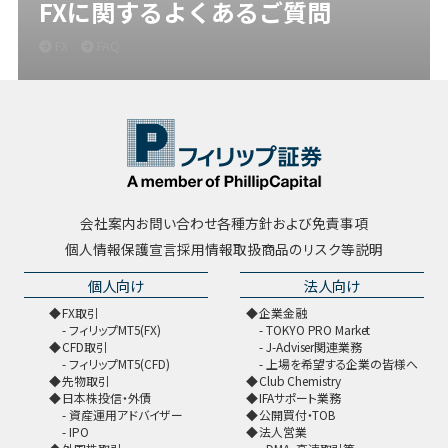
FXに関するよくあるご質問
FX
FAQ
会社案内
お問い合わせ
各種方針および免責事項
個人情報保護宣言
採用情報
取扱商品のリスク等説明
個人向け
法人向け
FX取引
企業金融
フィリップMT5(FX)
TOKYO PRO Market
CFD取引
J-Adviser関連業務
フィリップMT5(CFD)
上場を希望する企業の皆様へ
先物取引
Club Chemistry
日本株投信・外債
IFAサポート業務
資産運用アドバイザー
公開買付・TOB
IPO
法人営業