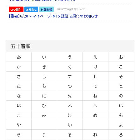
CFD取引
お知らせ
外国為替
2026年06月17日 14:35
【重要】6/20～ マイページ・MT5 認証必須化のお知らせ
五十音順
あ
い
う
え
お
か
き
く
け
こ
さ
し
す
せ
そ
た
ち
つ
て
と
な
に
ぬ
ね
の
は
ひ
ふ
へ
ほ
ま
み
む
め
も
や
ゆ
よ
ら
り
る
れ
ろ