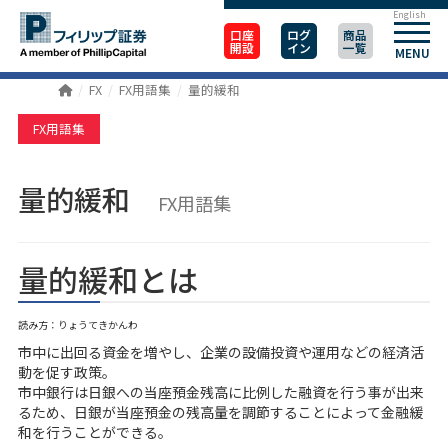
English
口座
ログ
商品
開設
イン
一覧
MENU
FX
FX用語集
量的緩和
FX用語集
量的緩和
FX用語集
量的緩和とは
読み方：りょうてきかんわ
市中に出回る資金を増やし、企業の設備投資や運用などの経済活
動を促す政策。
市中銀行は日銀への当座預金残高に比例した融資を行う事が出来
るため、日銀が当座預金の残高量を調節することによって金融緩
和を行うことができる。