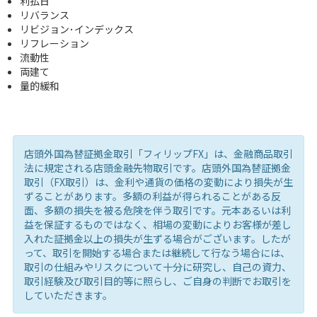
利払日
リバランス
リビジョン･インデックス
リフレーション
流動性
両建て
量的緩和
店頭外国為替証拠金取引「フィリップFX」は、金融商品取引
法に規定される店頭金融先物取引です。店頭外国為替証拠金
取引（FX取引）は、金利や通貨の価格の変動により損失が生
ずることがあります。多額の利益が得られることがある反
面、多額の損失を被る危険を伴う取引です。元本あるいは利
益を保証するものではなく、相場の変動によりお客様が差し
入れた証拠金以上の損失が生ずる場合がございます。したが
って、取引を開始する場合または継続して行なう場合には、
取引の仕組みやリスクについて十分に研究し、自己の資力、
取引経験及び取引目的等に照らし、ご自身の判断でお取引を
していただきます。