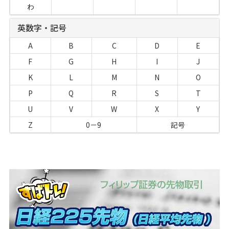
わ
英数字・記号
A
B
C
D
E
F
G
H
I
J
K
L
M
N
O
P
Q
R
S
T
U
V
W
X
Y
Z
0－9
記号