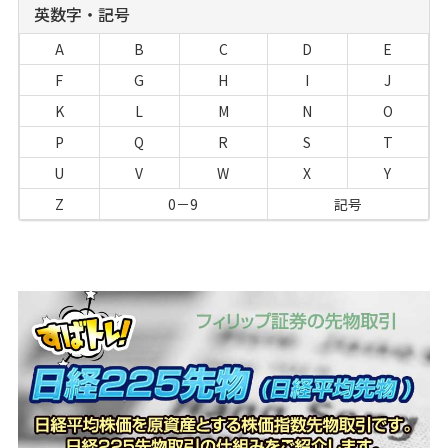
英数字・記号
A
B
C
D
E
F
G
H
I
J
K
L
M
N
O
P
Q
R
S
T
U
V
W
X
Y
Z
0－9
記号