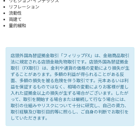
リビジョン･インデックス
リフレーション
流動性
両建て
量的緩和
店頭外国為替証拠金取引「フィリップFX」は、金融商品取引
法に規定される店頭金融先物取引です。店頭外国為替証拠金
取引（FX取引）は、金利や通貨の価格の変動により損失が生
ずることがあります。多額の利益が得られることがある反
面、多額の損失を被る危険を伴う取引です。元本あるいは利
益を保証するものではなく、相場の変動によりお客様が差し
入れた証拠金以上の損失が生ずる場合がございます。したが
って、取引を開始する場合または継続して行なう場合には、
取引の仕組みやリスクについて十分に研究し、自己の資力、
取引経験及び取引目的等に照らし、ご自身の判断でお取引を
していただきます。