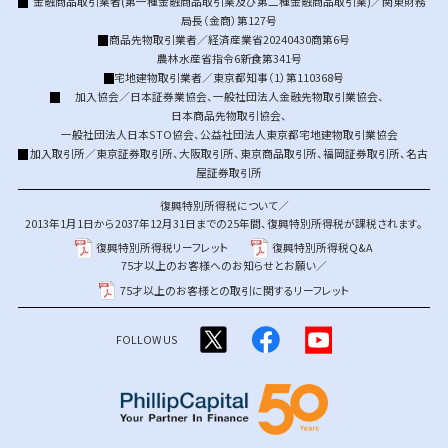
金融商品取引業者(第一種金融商品取引業及び第二種金融商品取引業)／関東財務
局長（金商）第127号
商品先物取引業者／経済産業省20240430商第6号
農林水産省指令6新食第341号
宅地建物取引業者／東京都知事（1）第110368号
加入協会／
日本証券業協会
、
一般社団法人金融先物取引業協会
、
日本商品先物取引協会
、
一般社団法人日本STO協会
、
公益社団法人東京都宅地建物取引業協会
加入取引所／
東京証券取引所
、
大阪取引所
、
東京商品取引所
、
福岡証券取引所
、
名古
屋証券取引所
復興特別所得税について／
2013年1月1日から2037年12月31日までの25年間、復興特別所得税が課税されます。
復興特別所得税リーフレット
復興特別所得税Q&A
75才以上のお客様へのお知らせとお願い／
75才以上のお客様との取引に関するリーフレット
FOLLOW US