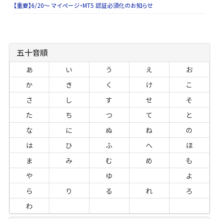
【重要】6/20～ マイページ・MT5 認証必須化のお知らせ
五十音順
あ
い
う
え
お
か
き
く
け
こ
さ
し
す
せ
そ
た
ち
つ
て
と
な
に
ぬ
ね
の
は
ひ
ふ
へ
ほ
ま
み
む
め
も
や
ゆ
よ
ら
り
る
れ
ろ
わ