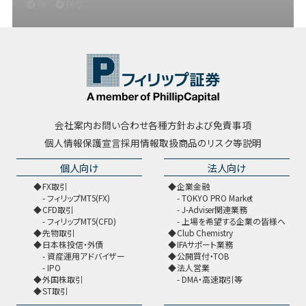
FX
FAQ
会社案内
お問い合わせ
各種方針および免責事項
個人情報保護宣言
採用情報
取扱商品のリスク等説明
個人向け
法人向け
FX取引
企業金融
フィリップMT5(FX)
TOKYO PRO Market
CFD取引
J-Adviser関連業務
フィリップMT5(CFD)
上場を希望する企業の皆様へ
先物取引
Club Chemistry
日本株投信・外債
IFAサポート業務
資産運用アドバイザー
公開買付・TOB
IPO
法人営業
外国株取引
DMA・高速取引等
ST取引