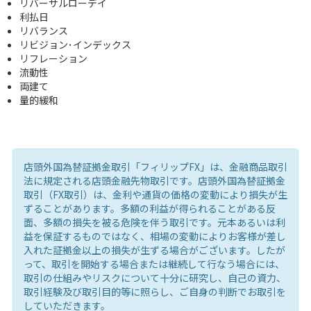
リバーサルローデイ
利払日
リバランス
リビジョン･インデックス
リフレーション
流動性
両建て
量的緩和
店頭外国為替証拠金取引「フィリップFX」は、金融商品取引
法に規定される店頭金融先物取引です。店頭外国為替証拠金
取引（FX取引）は、金利や通貨の価格の変動により損失が生
ずることがあります。多額の利益が得られることがある反
面、多額の損失を被る危険を伴う取引です。元本あるいは利
益を保証するものではなく、相場の変動によりお客様が差し
入れた証拠金以上の損失が生ずる場合がございます。したが
って、取引を開始する場合または継続して行なう場合には、
取引の仕組みやリスクについて十分に研究し、自己の資力、
取引経験及び取引目的等に照らし、ご自身の判断でお取引を
していただきます。