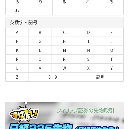
ら
り
る
れ
ろ
わ
英数字・記号
A
B
C
D
E
F
G
H
I
J
K
L
M
N
O
P
Q
R
S
T
U
V
W
X
Y
Z
0－9
記号