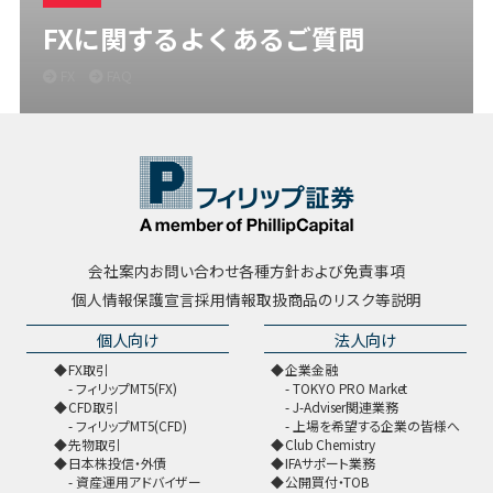
FXに関するよくあるご質問
FX
FAQ
会社案内
お問い合わせ
各種方針および免責事項
個人情報保護宣言
採用情報
取扱商品のリスク等説明
個人向け
法人向け
FX取引
企業金融
フィリップMT5(FX)
TOKYO PRO Market
CFD取引
J-Adviser関連業務
フィリップMT5(CFD)
上場を希望する企業の皆様へ
先物取引
Club Chemistry
日本株投信・外債
IFAサポート業務
資産運用アドバイザー
公開買付・TOB