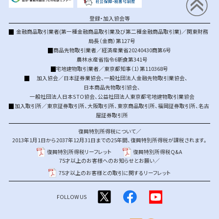
登録・加入協会等
金融商品取引業者(第一種金融商品取引業及び第二種金融商品取引業)／関東財務
局長（金商）第127号
商品先物取引業者／経済産業省20240430商第6号
農林水産省指令6新食第341号
宅地建物取引業者／東京都知事（1）第110368号
加入協会／
日本証券業協会
、
一般社団法人金融先物取引業協会
、
日本商品先物取引協会
、
一般社団法人日本STO協会
、
公益社団法人東京都宅地建物取引業協会
加入取引所／
東京証券取引所
、
大阪取引所
、
東京商品取引所
、
福岡証券取引所
、
名古
屋証券取引所
復興特別所得税について／
2013年1月1日から2037年12月31日までの25年間、復興特別所得税が課税されます。
復興特別所得税リーフレット
復興特別所得税Q&A
75才以上のお客様へのお知らせとお願い／
75才以上のお客様との取引に関するリーフレット
FOLLOW US