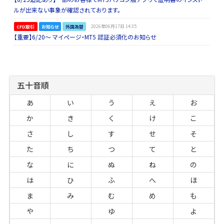
ルが出来ない事象が確認されております。
CFD取引
お知らせ
外国為替
2026年06月17日 14:35
【重要】6/20～ マイページ・MT5 認証必須化のお知らせ
五十音順
あ
い
う
え
お
か
き
く
け
こ
さ
し
す
せ
そ
た
ち
つ
て
と
な
に
ぬ
ね
の
は
ひ
ふ
へ
ほ
ま
み
む
め
も
や
ゆ
よ