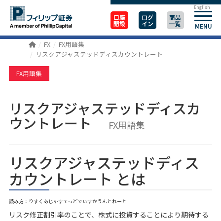
English
口座
ログ
商品
開設
イン
一覧
MENU
FX
FX用語集
リスクアジャステッドディスカウントレート
FX用語集
リスクアジャステッドディスカ
ウントレート
FX用語集
リスクアジャステッドディス
カウントレート とは
読み方：りすくあじゃすてっどでぃすかうんとれーと
リスク修正割引率のことで、株式に投資することにより期待する