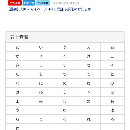
CFD取引
お知らせ
外国為替
2026年06月17日 14:35
【重要】6/20～ マイページ・MT5 認証必須化のお知らせ
五十音順
あ
い
う
え
お
か
き
く
け
こ
さ
し
す
せ
そ
た
ち
つ
て
と
な
に
ぬ
ね
の
は
ひ
ふ
へ
ほ
ま
み
む
め
も
や
ゆ
よ
ら
り
る
れ
ろ
わ