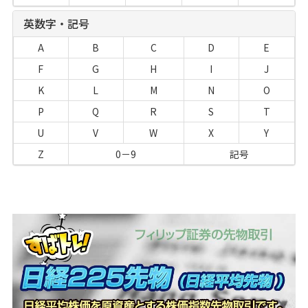
英数字・記号
A
B
C
D
E
F
G
H
I
J
K
L
M
N
O
P
Q
R
S
T
U
V
W
X
Y
Z
0－9
記号