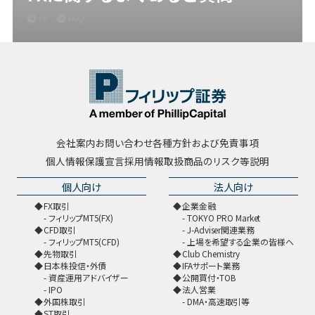
FX
FAQ
会社案内
お問い合わせ
各種方針および免責事項
個人情報保護宣言
採用情報
取扱商品のリスク等説明
個人向け
法人向け
FX取引
企業金融
フィリップMT5(FX)
TOKYO PRO Market
CFD取引
J-Adviser関連業務
フィリップMT5(CFD)
上場を希望する企業の皆様へ
先物取引
Club Chemistry
日本株投信・外債
IFAサポート業務
資産運用アドバイザー
公開買付・TOB
IPO
法人営業
外国株取引
DMA・高速取引等
ST取引