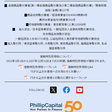
金融商品取引業者(第一種金融商品取引業及び第二種金融商品取引業)／関東財務
局長（金商）第127号
商品先物取引業者／経済産業省20240430商第6号
農林水産省指令6新食第341号
宅地建物取引業者／東京都知事（1）第110368号
加入協会／
日本証券業協会
、
一般社団法人金融先物取引業協会
、
日本商品先物取引協会
、
一般社団法人日本STO協会
、
公益社団法人東京都宅地建物取引業協会
加入取引所／
東京証券取引所
、
大阪取引所
、
東京商品取引所
、
福岡証券取引所
、
名古
屋証券取引所
復興特別所得税について／
2013年1月1日から2037年12月31日までの25年間、復興特別所得税が課税されます。
復興特別所得税リーフレット
復興特別所得税Q&A
75才以上のお客様へのお知らせとお願い／
75才以上のお客様との取引に関するリーフレット
FOLLOW US