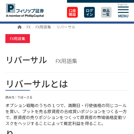
English
口座
ログ
商品
開設
イン
一覧
MENU
FX
FX用語集
リバーサル
FX用語集
リバーサル
FX用語集
リバーサルとは
読み方：りばーさる
オプション戦略のうちの１つで、満期日・行使価格の同じコール
を買い、プットを売る原資産の合成買いポジションをつくる一方
で、原資産の売りポジションをつくって原資産の市場価格変動リ
スクをへッジすることによって裁定利益を得ること。
り