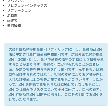
リバランス
リビジョン･インデックス
リフレーション
流動性
両建て
量的緩和
店頭外国為替証拠金取引「フィリップFX」は、金融商品取引
法に規定される店頭金融先物取引です。店頭外国為替証拠金
取引（FX取引）は、金利や通貨の価格の変動により損失が生
ずることがあります。多額の利益が得られることがある反
面、多額の損失を被る危険を伴う取引です。元本あるいは利
益を保証するものではなく、相場の変動によりお客様が差し
入れた証拠金以上の損失が生ずる場合がございます。したが
って、取引を開始する場合または継続して行なう場合には、
取引の仕組みやリスクについて十分に研究し、自己の資力、
取引経験及び取引目的等に照らし、ご自身の判断でお取引を
していただきます。