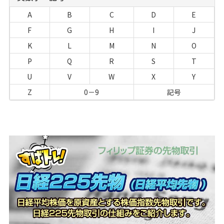
A
B
C
D
E
F
G
H
I
J
K
L
M
N
O
P
Q
R
S
T
U
V
W
X
Y
Z
0－9
記号