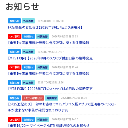
お知らせ
お知らせ
外国為替
2026年08月10日 07:00
FX証拠金のお知らせ【2026年8月17日より適用分】
CFD取引
お知らせ
外国為替
2026年08月03日 09:33
【重要】米国雇用統計発表に伴う取引に関する注意喚起
お知らせ
外国為替
2026年07月30日 14:37
【MT5 FX取引】2026年8月のスワップ付加日数の臨時変更
CFD取引
お知らせ
外国為替
2026年06月30日 10:40
【重要】米国雇用統計発表に伴う取引に関する注意喚起
お知らせ
外国為替
2026年06月29日 13:26
【MT5 FX取引】2026年7月のスワップ付加日数の臨時変更
お知らせ
システム稼動状況
外国為替
2026年06月22日 16:23
【6/25追記あり】一部のお客様でMT5パソコン版アプリで証明書のインストー
ルが出来ない事象が確認されております。
CFD取引
お知らせ
外国為替
2026年06月17日 14:35
【重要】6/20～ マイページ・MT5 認証必須化のお知らせ