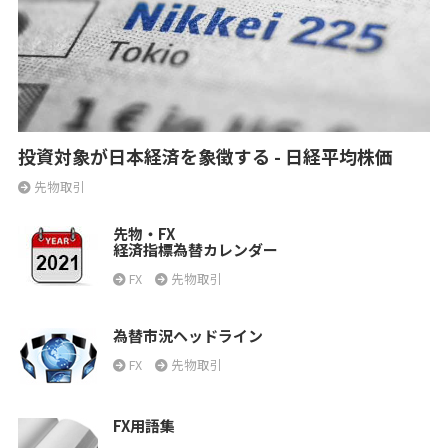
投資対象が日本経済を象徴する - 日経平均株価
先物取引
先物・FX
経済指標為替カレンダー
FX
先物取引
為替市況ヘッドライン
FX
先物取引
FX用語集