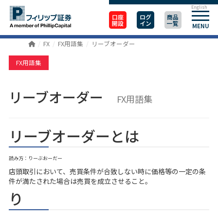
English
口座
ログ
商品
開設
イン
一覧
MENU
FX
FX用語集
リーブオーダー
FX用語集
リーブオーダー
FX用語集
リーブオーダーとは
読み方：りーぶおーだー
店頭取引において、売買条件が合致しない時に価格等の一定の条
件が満たされた場合は売買を成立させること。
り