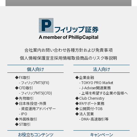
会社案内
お問い合わせ
各種方針および免責事項
個人情報保護宣言
採用情報
取扱商品のリスク等説明
個人向け
法人向け
FX取引
企業金融
フィリップMT5(FX)
TOKYO PRO Market
CFD取引
J-Adviser関連業務
フィリップMT5(CFD)
上場を希望する企業の皆様へ
先物取引
Club Chemistry
日本株投信・外債
IFAサポート業務
資産運用アドバイザー
公開買付・TOB
IPO
法人営業
外国株取引
DMA・高速取引等
ST取引
お役立ちコンテンツ
キャンペーン