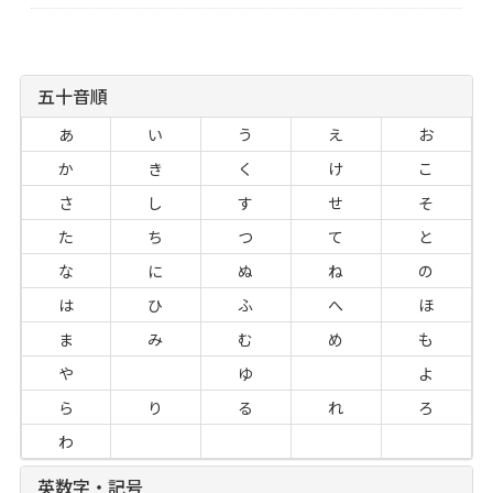
五十音順
あ
い
う
え
お
か
き
く
け
こ
さ
し
す
せ
そ
た
ち
つ
て
と
な
に
ぬ
ね
の
は
ひ
ふ
へ
ほ
ま
み
む
め
も
や
ゆ
よ
ら
り
る
れ
ろ
わ
英数字・記号