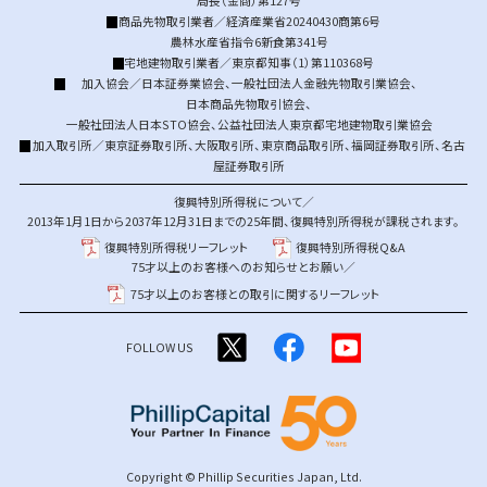
局長（金商）第127号
商品先物取引業者／経済産業省20240430商第6号
農林水産省指令6新食第341号
宅地建物取引業者／東京都知事（1）第110368号
加入協会／
日本証券業協会
、
一般社団法人金融先物取引業協会
、
日本商品先物取引協会
、
一般社団法人日本STO協会
、
公益社団法人東京都宅地建物取引業協会
加入取引所／
東京証券取引所
、
大阪取引所
、
東京商品取引所
、
福岡証券取引所
、
名古
屋証券取引所
復興特別所得税について／
2013年1月1日から2037年12月31日までの25年間、復興特別所得税が課税されます。
復興特別所得税リーフレット
復興特別所得税Q&A
75才以上のお客様へのお知らせとお願い／
75才以上のお客様との取引に関するリーフレット
FOLLOW US
Copyright © Phillip Securities Japan, Ltd.