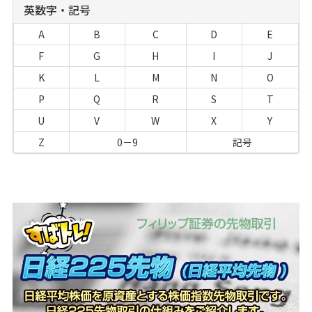
英数字・記号
A
B
C
D
E
F
G
H
I
J
K
L
M
N
O
P
Q
R
S
T
U
V
W
X
Y
Z
0－9
記号