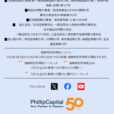
金融商品取引業者(第一種金融商品取引業及び第二種金融商品取引業)／関東財務
局長（金商）第127号
商品先物取引業者／経済産業省20240430商第6号
農林水産省指令6新食第341号
宅地建物取引業者／東京都知事（1）第110368号
加入協会／
日本証券業協会
、
一般社団法人金融先物取引業協会
、
日本商品先物取引協会
、
一般社団法人日本STO協会
、
公益社団法人東京都宅地建物取引業協会
加入取引所／
東京証券取引所
、
大阪取引所
、
東京商品取引所
、
福岡証券取引所
、
名古
屋証券取引所
復興特別所得税について／
2013年1月1日から2037年12月31日までの25年間、復興特別所得税が課税されます。
復興特別所得税リーフレット
復興特別所得税Q&A
75才以上のお客様へのお知らせとお願い／
75才以上のお客様との取引に関するリーフレット
FOLLOW US