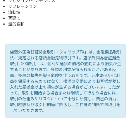
リビジョン･インデックス
リフレーション
流動性
両建て
量的緩和
店頭外国為替証拠金取引「フィリップFX」は、金融商品取引
法に規定される店頭金融先物取引です。店頭外国為替証拠金
取引（FX取引）は、金利や通貨の価格の変動により損失が生
ずることがあります。多額の利益が得られることがある反
面、多額の損失を被る危険を伴う取引です。元本あるいは利
益を保証するものではなく、相場の変動によりお客様が差し
入れた証拠金以上の損失が生ずる場合がございます。したが
って、取引を開始する場合または継続して行なう場合には、
取引の仕組みやリスクについて十分に研究し、自己の資力、
取引経験及び取引目的等に照らし、ご自身の判断でお取引を
していただきます。