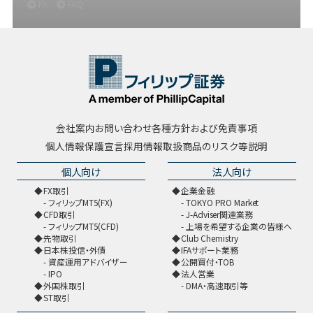
FX
FAQ
会社案内
お問い合わせ
各種方針および免責事項
個人情報保護宣言
採用情報
取扱商品のリスク等説明
個人向け
法人向け
FX取引
企業金融
フィリップMT5(FX)
TOKYO PRO Market
CFD取引
J-Adviser関連業務
フィリップMT5(CFD)
上場を希望する企業の皆様へ
先物取引
Club Chemistry
日本株投信・外債
IFAサポート業務
資産運用アドバイザー
公開買付・TOB
IPO
法人営業
外国株取引
DMA・高速取引等
ST取引