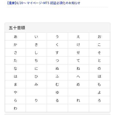
【重要】6/20～ マイページ・MT5 認証必須化のお知らせ
五十音順
あ
い
う
え
お
か
き
く
け
こ
さ
し
す
せ
そ
た
ち
つ
て
と
な
に
ぬ
ね
の
は
ひ
ふ
へ
ほ
ま
み
む
め
も
や
ゆ
よ
ら
り
る
れ
ろ
わ