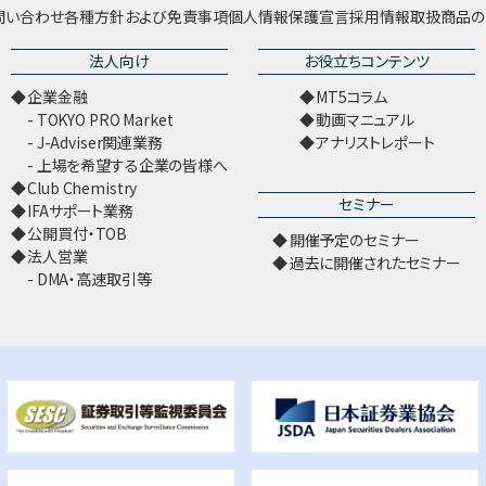
問い合わせ
各種方針および免責事項
個人情報保護宣言
採用情報
取扱商品の
法人向け
お役立ちコンテンツ
企業金融
MT5コラム
TOKYO PRO Market
動画マニュアル
J-Adviser関連業務
アナリストレポート
上場を希望する企業の皆様へ
Club Chemistry
セミナー
IFAサポート業務
公開買付・TOB
開催予定のセミナー
法人営業
過去に開催されたセミナー
DMA・高速取引等