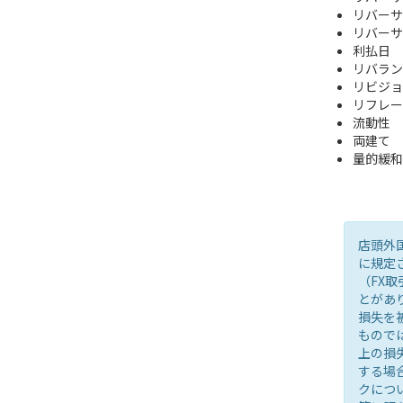
リバーサ
リバーサ
利払日
リバラン
リビジョ
リフレー
流動性
両建て
量的緩和
店頭外
に規定
（FX
とがあ
損失を
もので
上の損
する場
クにつ