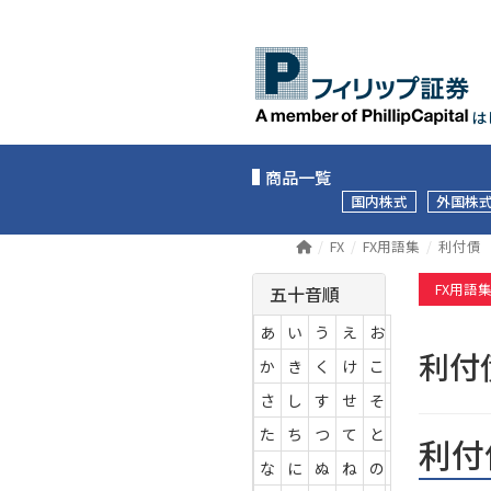
は
商品一覧
国内株式
外国株
FX
FX用語集
利付債
FX用語
五十音順
あ
い
う
え
お
利
か
き
く
け
こ
さ
し
す
せ
そ
た
ち
つ
て
と
利付
な
に
ぬ
ね
の