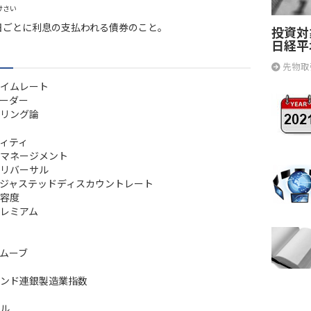
けさい
日ごとに利息の支払われる債券のこと。
投資対
日経平
先物取
イムレート
ーダー
リング論
ィティ
マネージメント
リバーサル
ジャステッドディスカウントレート
容度
レミアム
ムーブ
ンド連銀製造業指数
ル