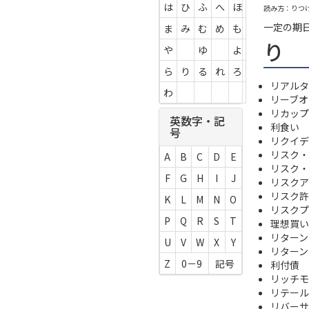
は
ひ
ふ
へ
ほ
読み方：りつ
一定の期
ま
み
む
め
も
り
や
ゆ
よ
ら
り
る
れ
ろ
リアルタ
わ
リーブオ
リカップ
英数字・記
利食い
号
リクイデ
リスク・
A
B
C
D
E
リスク・
F
G
H
I
J
リスクア
リスク許
K
L
M
N
O
リスクプ
P
Q
R
S
T
理想買い
リターン
U
V
W
X
Y
リターン
Z
0－9
記号
利付債
リッチモ
リテール
リバーサ