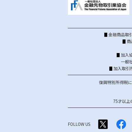
金融商品取引
商
加入
一般
加入取引
復興特別所得税に
75才以
FOLLOW US