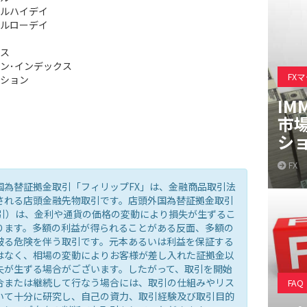
ルハイデイ
ルローデイ
ス
ン･インデックス
FX
ション
IM
市
シ
FX
国為替証拠金取引「フィリップFX」は、金融商品取引法
される店頭金融先物取引です。店頭外国為替証拠金取引
取引）は、金利や通貨の価格の変動により損失が生ずるこ
ります。多額の利益が得られることがある反面、多額の
被る危険を伴う取引です。元本あるいは利益を保証する
はなく、相場の変動によりお客様が差し入れた証拠金以
失が生ずる場合がございます。したがって、取引を開始
合または継続して行なう場合には、取引の仕組みやリス
FAQ
いて十分に研究し、自己の資力、取引経験及び取引目的