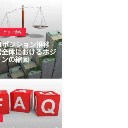
マーケット情報
Mポジション推移 -
場全体におけるポジ
ョンの縮図