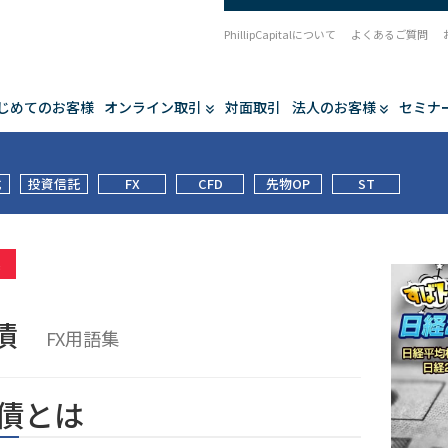
PhillipCapitalについて
よくあるご質問
じめてのお客様
オンライン取引
対面取引
法人のお客様
セミナ
式
投資信託
FX
CFD
先物OP
ST
集
付債
FX用語集
債とは