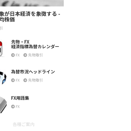
象が日本経済を象徴する -
均株価
引
先物・FX
経済指標為替カレンダー
FX
先物取引
為替市況ヘッドライン
FX
先物取引
FX用語集
FX
各種ご案内