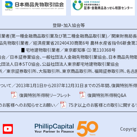
登録・加入協会等
業者(第一種金融商品取引業及び第二種金融商品取引業)／関東財務局長（
品先物取引業者／経済産業省20240430商第6号
農林水産省指令6新食第3
宅地建物取引業者／東京都知事（1）第110368号
協会／
日本証券業協会
、
一般社団法人金融先物取引業協会
、
日本商品先物
社団法人日本STO協会
、
公益社団法人東京都宅地建物取引業協会
所／
東京証券取引所
、
大阪取引所
、
東京商品取引所
、
福岡証券取引所
、
名古
ついて／
2013年1月1日から2037年12月31日までの25年間、復興特別所
復興特別所得税リーフレット
復興特別所得税Q&A
上のお客様へのお知らせとお願い／
75才以上のお客様との取引に関する
Copyrigh