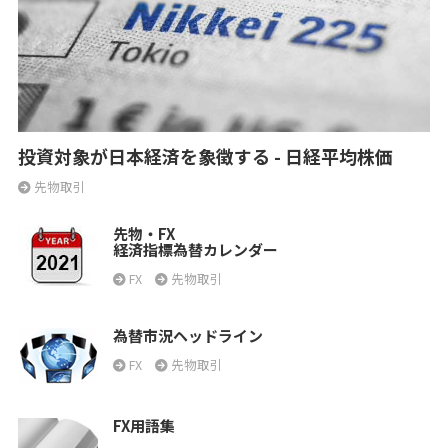
投資対象が日本経済を象徴する - 日経平均株価
先物取引
先物・FX
経済指標為替カレンダー
FX
先物取引
為替市況ヘッドライン
FX
先物取引
FX用語集