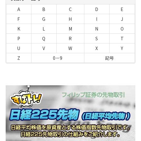
A
B
C
D
E
F
G
H
I
J
K
L
M
N
O
P
Q
R
S
T
U
V
W
X
Y
Z
0－9
記号