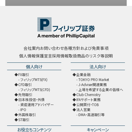
会社案内
お問い合わせ
各種方針および免責事項
個人情報保護宣言
採用情報
取扱商品のリスク等説明
個人向け
法人向け
FX取引
企業金融
フィリップMT5(FX)
TOKYO PRO Market
CFD取引
J-Adviser関連業務
フィリップMT5(CFD)
上場を希望する企業の皆様へ
先物取引
Club Chemistry
日本株投信・外債
IFAサポート業務
資産運用アドバイザー
公開買付・TOB
IPO
法人営業
外国株取引
DMA・高速取引等
ST取引
お役立ちコンテンツ
キャンペーン