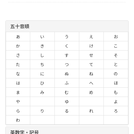
五十音順
あ
い
う
え
お
か
き
く
け
こ
さ
し
す
せ
そ
た
ち
つ
て
と
な
に
ぬ
ね
の
は
ひ
ふ
へ
ほ
ま
み
む
め
も
や
ゆ
よ
ら
り
る
れ
ろ
わ
英数字・記号