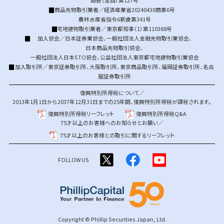
局長（金商）第127号
商品先物取引業者／経済産業省20240430商第6号
農林水産省指令6新食第341号
宅地建物取引業者／東京都知事（1）第110368号
加入協会／
日本証券業協会
、
一般社団法人金融先物取引業協会
、
日本商品先物取引協会
、
一般社団法人日本STO協会
、
公益社団法人東京都宅地建物取引業協会
加入取引所／
東京証券取引所
、
大阪取引所
、
東京商品取引所
、
福岡証券取引所
、
名古
屋証券取引所
復興特別所得税について／
2013年1月1日から2037年12月31日までの25年間、復興特別所得税が課税されます。
復興特別所得税リーフレット
復興特別所得税Q&A
75才以上のお客様へのお知らせとお願い／
75才以上のお客様との取引に関するリーフレット
FOLLOW US
Copyright © Phillip Securities Japan, Ltd.