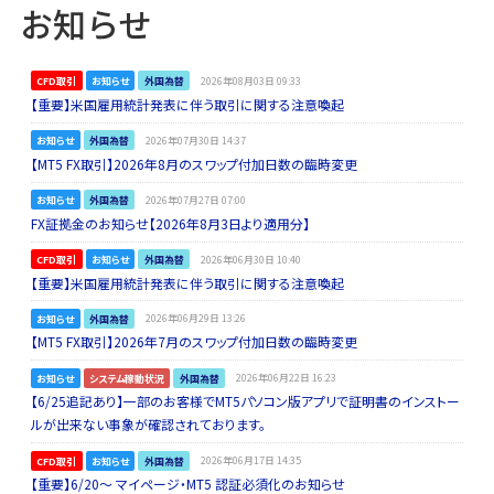
お知らせ
CFD取引
お知らせ
外国為替
2026年08月03日 09:33
【重要】米国雇用統計発表に伴う取引に関する注意喚起
お知らせ
外国為替
2026年07月30日 14:37
【MT5 FX取引】2026年8月のスワップ付加日数の臨時変更
お知らせ
外国為替
2026年07月27日 07:00
FX証拠金のお知らせ【2026年8月3日より適用分】
CFD取引
お知らせ
外国為替
2026年06月30日 10:40
【重要】米国雇用統計発表に伴う取引に関する注意喚起
お知らせ
外国為替
2026年06月29日 13:26
【MT5 FX取引】2026年7月のスワップ付加日数の臨時変更
お知らせ
システム稼動状況
外国為替
2026年06月22日 16:23
【6/25追記あり】一部のお客様でMT5パソコン版アプリで証明書のインストー
ルが出来ない事象が確認されております。
CFD取引
お知らせ
外国為替
2026年06月17日 14:35
【重要】6/20～ マイページ・MT5 認証必須化のお知らせ