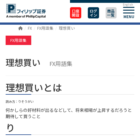
English
口座
ログ
商品
開設
イン
一覧
MENU
FX
FX用語集
理想買い
FX用語集
理想買い
FX用語集
理想買いとは
読み方：りそうがい
何かしらの好材料が出るなどして、将来相場が上昇するだろうと
期待して買うこと
り