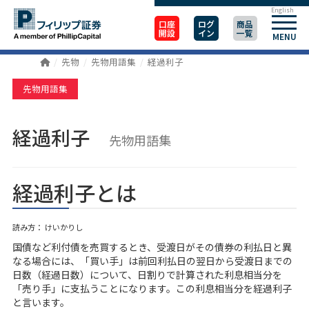
English
口座
ログ
商品
開設
イン
一覧
MENU
先物
先物用語集
経過利子
先物用語集
経過利子
先物用語集
経過利子とは
読み方： けいかりし
国債など利付債を売買するとき、受渡日がその債券の利払日と異
なる場合には、「買い手」は前回利払日の翌日から受渡日までの
日数（経過日数）について、日割りで計算された利息相当分を
「売り手」に支払うことになります。この利息相当分を経過利子
と言います。