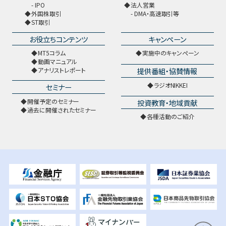
IPO
法人営業
外国株取引
DMA・高速取引等
ST取引
お役立ちコンテンツ
キャンペーン
MT5コラム
実施中のキャンペーン
動画マニュアル
提供番組・協賛情報
アナリストレポート
ラジオNIKKEI
セミナー
開催予定のセミナー
投資教育・地域貢献
過去に開催されたセミナー
各種活動のご紹介