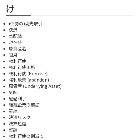
け
(債券の)現先取引
決済
気配値
現在値
原資産名
限月
権利行使
権利行使価格
権利行使 (Exercise)
権利放棄 (abandon)
原資産 (Underlying Asset)
気配
経過利子
継続企業の前提
罫線
決済リスク
決算短信
堅調
権利行使の割当て