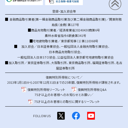
登録・加入協会等
金融商品取引業者(第一種金融商品取引業及び第二種金融商品取引業)／関東財務
局長（金商）第127号
商品先物取引業者／経済産業省20240430商第6号
農林水産省指令6新食第341号
宅地建物取引業者／東京都知事（1）第110368号
加入協会／
日本証券業協会
、
一般社団法人金融先物取引業協会
、
日本商品先物取引協会
、
一般社団法人日本STO協会
、
公益社団法人東京都宅地建物取引業協会
加入取引所／
東京証券取引所
、
大阪取引所
、
東京商品取引所
、
福岡証券取引所
、
名古
屋証券取引所
復興特別所得税について／
2013年1月1日から2037年12月31日までの25年間、復興特別所得税が課税されます。
復興特別所得税リーフレット
復興特別所得税Q&A
75才以上のお客様へのお知らせとお願い／
75才以上のお客様との取引に関するリーフレット
FOLLOW US