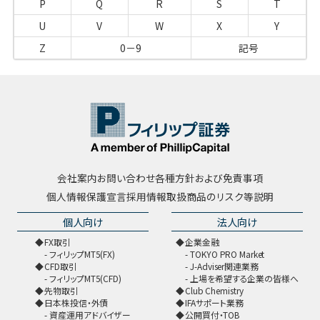
P
Q
R
S
T
U
V
W
X
Y
Z
0－9
記号
会社案内
お問い合わせ
各種方針および免責事項
個人情報保護宣言
採用情報
取扱商品のリスク等説明
個人向け
法人向け
FX取引
企業金融
フィリップMT5(FX)
TOKYO PRO Market
CFD取引
J-Adviser関連業務
フィリップMT5(CFD)
上場を希望する企業の皆様へ
先物取引
Club Chemistry
日本株投信・外債
IFAサポート業務
資産運用アドバイザー
公開買付・TOB