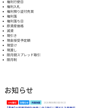
権利行使日
権利入札
権利預り証付売買
権利落
権利落ち日
原資産価格
減資
現引き
現金授受予定額
現受け
現渡し
限月間スプレッド取引
限月制
お知らせ
CFD取引
お知らせ
外国為替
2026年08月03日 09:33
【重要】米国雇用統計発表に伴う取引に関する注意喚起