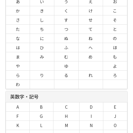
あ
い
う
え
お
か
き
く
け
こ
さ
し
す
せ
そ
た
ち
つ
て
と
な
に
ぬ
ね
の
は
ひ
ふ
へ
ほ
ま
み
む
め
も
や
ゆ
よ
ら
り
る
れ
ろ
わ
英数字・記号
A
B
C
D
E
F
G
H
I
J
K
L
M
N
O