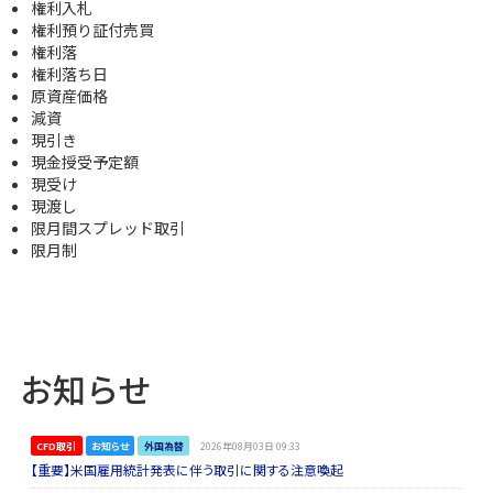
権利入札
権利預り証付売買
権利落
権利落ち日
原資産価格
減資
現引き
現金授受予定額
現受け
現渡し
限月間スプレッド取引
限月制
お知らせ
CFD取引
お知らせ
外国為替
2026年08月03日 09:33
【重要】米国雇用統計発表に伴う取引に関する注意喚起