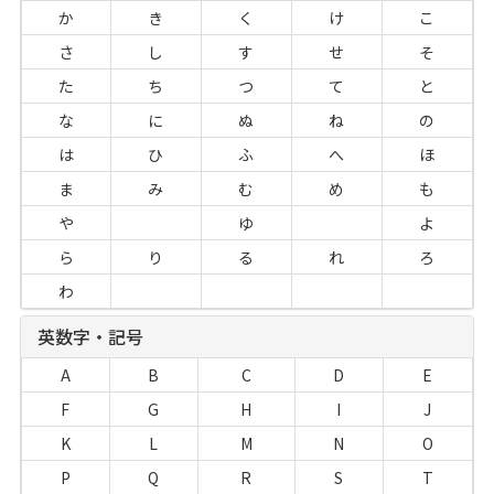
か
き
く
け
こ
さ
し
す
せ
そ
た
ち
つ
て
と
な
に
ぬ
ね
の
は
ひ
ふ
へ
ほ
ま
み
む
め
も
や
ゆ
よ
ら
り
る
れ
ろ
わ
英数字・記号
A
B
C
D
E
F
G
H
I
J
K
L
M
N
O
P
Q
R
S
T