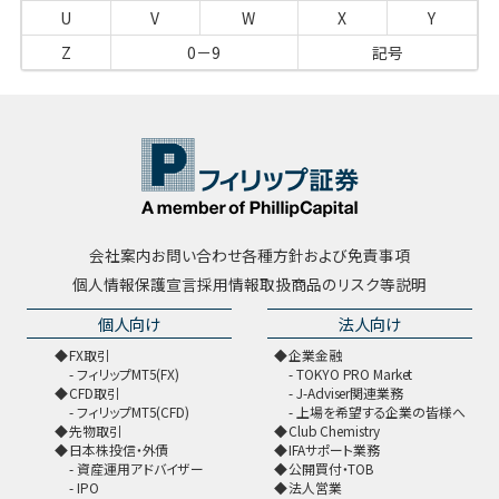
U
V
W
X
Y
Z
0－9
記号
会社案内
お問い合わせ
各種方針および免責事項
個人情報保護宣言
採用情報
取扱商品のリスク等説明
個人向け
法人向け
FX取引
企業金融
フィリップMT5(FX)
TOKYO PRO Market
CFD取引
J-Adviser関連業務
フィリップMT5(CFD)
上場を希望する企業の皆様へ
先物取引
Club Chemistry
日本株投信・外債
IFAサポート業務
資産運用アドバイザー
公開買付・TOB
IPO
法人営業