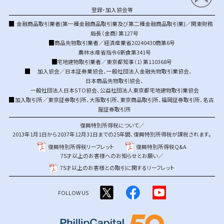
登録・加入協会等
金融商品取引業者(第一種金融商品取引業及び第二種金融商品取引業)／関東財務
局長（金商）第127号
商品先物取引業者／経済産業省20240430商第6号
農林水産省指令6新食第341号
宅地建物取引業者／東京都知事（1）第110368号
加入協会／
日本証券業協会
、
一般社団法人金融先物取引業協会
、
日本商品先物取引協会
、
一般社団法人日本STO協会
、
公益社団法人東京都宅地建物取引業協会
加入取引所／
東京証券取引所
、
大阪取引所
、
東京商品取引所
、
福岡証券取引所
、
名古
屋証券取引所
復興特別所得税について／
2013年1月1日から2037年12月31日までの25年間、復興特別所得税が課税されます。
復興特別所得税リーフレット
復興特別所得税Q&A
75才以上のお客様へのお知らせとお願い／
75才以上のお客様との取引に関するリーフレット
FOLLOW US