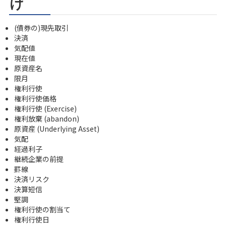
け
(債券の)現先取引
決済
気配値
現在値
原資産名
限月
権利行使
権利行使価格
権利行使 (Exercise)
権利放棄 (abandon)
原資産 (Underlying Asset)
気配
経過利子
継続企業の前提
罫線
決済リスク
決算短信
堅調
権利行使の割当て
権利行使日