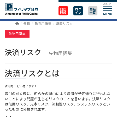
English
口座
ログ
商品
開設
イン
一覧
MENU
先物
先物用語集
決済リスク
先物用語集
決済リスク
先物用語集
決済リスクとは
読み方： けっさいりすく
取引の成立後に、何らかの理由により決済が予定通りに行われな
いことにより問題が生じるリスクのことを言います。決済リスク
は信用リスク、元本リスク、流動性リスク、システムリスクとい
ったものに分類されます。