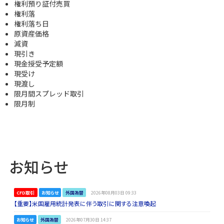
権利預り証付売買
権利落
権利落ち日
原資産価格
減資
現引き
現金授受予定額
現受け
現渡し
限月間スプレッド取引
限月制
お知らせ
CFD取引
お知らせ
外国為替
2026年08月03日 09:33
【重要】米国雇用統計発表に伴う取引に関する注意喚起
お知らせ
外国為替
2026年07月30日 14:37