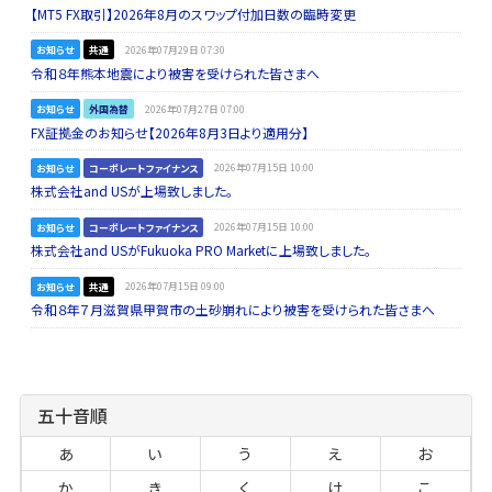
【MT5 FX取引】2026年8月のスワップ付加日数の臨時変更
お知らせ
共通
2026年07月29日 07:30
令和８年熊本地震により被害を受けられた皆さまへ
お知らせ
外国為替
2026年07月27日 07:00
FX証拠金のお知らせ【2026年8月3日より適用分】
お知らせ
コーポレートファイナンス
2026年07月15日 10:00
株式会社and USが上場致しました。
お知らせ
コーポレートファイナンス
2026年07月15日 10:00
株式会社and USがFukuoka PRO Marketに上場致しました。
お知らせ
共通
2026年07月15日 09:00
令和８年７月滋賀県甲賀市の土砂崩れにより被害を受けられた皆さまへ
五十音順
あ
い
う
え
お
か
き
く
け
こ