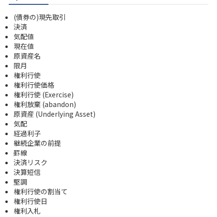
(債券の)現先取引
決済
気配値
現在値
原資産名
限月
権利行使
権利行使価格
権利行使 (Exercise)
権利放棄 (abandon)
原資産 (Underlying Asset)
気配
経過利子
継続企業の前提
罫線
決済リスク
決算短信
堅調
権利行使の割当て
権利行使日
権利入札