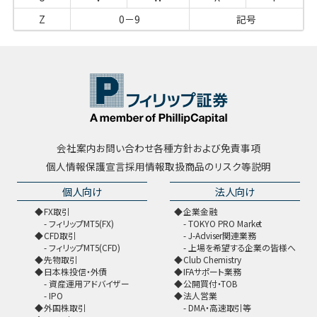
Z
0－9
記号
会社案内
お問い合わせ
各種方針および免責事項
個人情報保護宣言
採用情報
取扱商品のリスク等説明
個人向け
法人向け
FX取引
企業金融
フィリップMT5(FX)
TOKYO PRO Market
CFD取引
J-Adviser関連業務
フィリップMT5(CFD)
上場を希望する企業の皆様へ
先物取引
Club Chemistry
日本株投信・外債
IFAサポート業務
資産運用アドバイザー
公開買付・TOB
IPO
法人営業
外国株取引
DMA・高速取引等