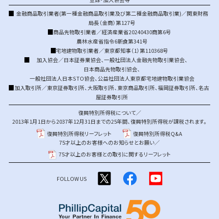
金融商品取引業者(第一種金融商品取引業及び第二種金融商品取引業)／関東財務
局長（金商）第127号
商品先物取引業者／経済産業省20240430商第6号
農林水産省指令6新食第341号
宅地建物取引業者／東京都知事（1）第110368号
加入協会／
日本証券業協会
、
一般社団法人金融先物取引業協会
、
日本商品先物取引協会
、
一般社団法人日本STO協会
、
公益社団法人東京都宅地建物取引業協会
加入取引所／
東京証券取引所
、
大阪取引所
、
東京商品取引所
、
福岡証券取引所
、
名古
屋証券取引所
復興特別所得税について／
2013年1月1日から2037年12月31日までの25年間、復興特別所得税が課税されます。
復興特別所得税リーフレット
復興特別所得税Q&A
75才以上のお客様へのお知らせとお願い／
75才以上のお客様との取引に関するリーフレット
FOLLOW US