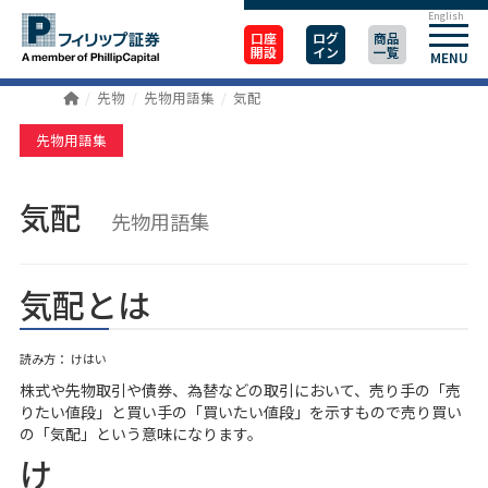
English
口座
ログ
商品
開設
イン
一覧
MENU
先物
先物用語集
気配
先物用語集
気配
先物用語集
気配とは
読み方： けはい
株式や先物取引や債券、為替などの取引において、売り手の「売
りたい値段」と買い手の「買いたい値段」を示すもので売り買い
の「気配」という意味になります。
け