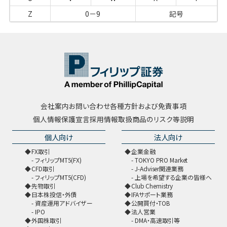
Z
0－9
記号
会社案内
お問い合わせ
各種方針および免責事項
個人情報保護宣言
採用情報
取扱商品のリスク等説明
個人向け
法人向け
FX取引
企業金融
フィリップMT5(FX)
TOKYO PRO Market
CFD取引
J-Adviser関連業務
フィリップMT5(CFD)
上場を希望する企業の皆様へ
先物取引
Club Chemistry
日本株投信・外債
IFAサポート業務
資産運用アドバイザー
公開買付・TOB
IPO
法人営業
外国株取引
DMA・高速取引等