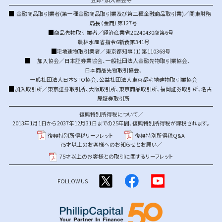
金融商品取引業者(第一種金融商品取引業及び第二種金融商品取引業)／関東財務
局長（金商）第127号
商品先物取引業者／経済産業省20240430商第6号
農林水産省指令6新食第341号
宅地建物取引業者／東京都知事（1）第110368号
加入協会／
日本証券業協会
、
一般社団法人金融先物取引業協会
、
日本商品先物取引協会
、
一般社団法人日本STO協会
、
公益社団法人東京都宅地建物取引業協会
加入取引所／
東京証券取引所
、
大阪取引所
、
東京商品取引所
、
福岡証券取引所
、
名古
屋証券取引所
復興特別所得税について／
2013年1月1日から2037年12月31日までの25年間、復興特別所得税が課税されます。
復興特別所得税リーフレット
復興特別所得税Q&A
75才以上のお客様へのお知らせとお願い／
75才以上のお客様との取引に関するリーフレット
FOLLOW US