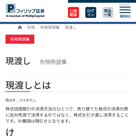
English
口座
ログ
商品
開設
イン
一覧
MENU
先物
先物用語集
現渡し
先物用語集
現渡し
先物用語集
現渡しとは
読み方： げんわたし
株式信用取引の決済方法のひとつで、売り建てた株式の決済の際
に反対売買で決済するのではなく、株式を引き渡し決済すること
です。対義語は現引きとなります。
け