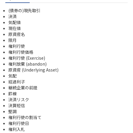
(債券の)現先取引
決済
気配値
現在値
原資産名
限月
権利行使
権利行使価格
権利行使 (Exercise)
権利放棄 (abandon)
原資産 (Underlying Asset)
気配
経過利子
継続企業の前提
罫線
決済リスク
決算短信
堅調
権利行使の割当て
権利行使日
権利入札