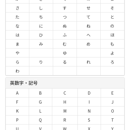
さ
し
す
せ
そ
た
ち
つ
て
と
な
に
ぬ
ね
の
は
ひ
ふ
へ
ほ
ま
み
む
め
も
や
ゆ
よ
ら
り
る
れ
ろ
わ
英数字・記号
A
B
C
D
E
F
G
H
I
J
K
L
M
N
O
P
Q
R
S
T
U
V
W
X
Y