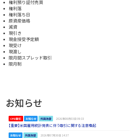
権利預り証付売買
権利落
権利落ち日
原資産価格
減資
現引き
現金授受予定額
現受け
現渡し
限月間スプレッド取引
限月制
お知らせ
CFD取引
お知らせ
外国為替
2026年08月03日 09:33
【重要】米国雇用統計発表に伴う取引に関する注意喚起
お知らせ
外国為替
2026年07月30日 14:37