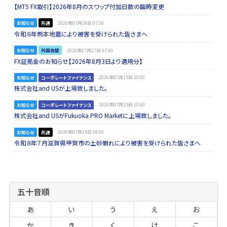
【MT5 FX取引】2026年8月のスワップ付加日数の臨時変更
お知らせ
共通
2026年07月29日 07:30
令和８年熊本地震により被害を受けられた皆さまへ
お知らせ
外国為替
2026年07月27日 07:00
FX証拠金のお知らせ【2026年8月3日より適用分】
お知らせ
コーポレートファイナンス
2026年07月15日 10:00
株式会社and USが上場致しました。
お知らせ
コーポレートファイナンス
2026年07月15日 10:00
株式会社and USがFukuoka PRO Marketに上場致しました。
お知らせ
共通
2026年07月15日 09:00
令和８年７月滋賀県甲賀市の土砂崩れにより被害を受けられた皆さまへ
五十音順
あ
い
う
え
お
か
き
く
け
こ