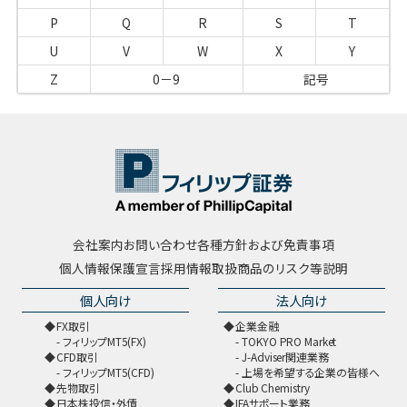
P
Q
R
S
T
U
V
W
X
Y
Z
0－9
記号
会社案内
お問い合わせ
各種方針および免責事項
個人情報保護宣言
採用情報
取扱商品のリスク等説明
個人向け
法人向け
FX取引
企業金融
フィリップMT5(FX)
TOKYO PRO Market
CFD取引
J-Adviser関連業務
フィリップMT5(CFD)
上場を希望する企業の皆様へ
先物取引
Club Chemistry
日本株投信・外債
IFAサポート業務