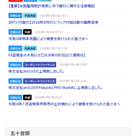
【重要】米国雇用統計発表に伴う取引に関する注意喚起
お知らせ
外国為替
2026年07月30日 14:37
【MT5 FX取引】2026年8月のスワップ付加日数の臨時変更
お知らせ
共通
2026年07月29日 07:30
令和８年熊本地震により被害を受けられた皆さまへ
お知らせ
外国為替
2026年07月27日 07:00
FX証拠金のお知らせ【2026年8月3日より適用分】
お知らせ
コーポレートファイナンス
2026年07月15日 10:00
株式会社and USが上場致しました。
お知らせ
コーポレートファイナンス
2026年07月15日 10:00
株式会社and USがFukuoka PRO Marketに上場致しました。
お知らせ
共通
2026年07月15日 09:00
令和８年７月滋賀県甲賀市の土砂崩れにより被害を受けられた皆さまへ
五十音順