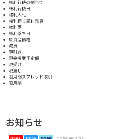
権利行使の割当て
権利行使日
権利入札
権利預り証付売買
権利落
権利落ち日
原資産価格
減資
現引き
現金授受予定額
現受け
現渡し
限月間スプレッド取引
限月制
お知らせ
CFD取引
お知らせ
外国為替
2026年08月03日 09:33