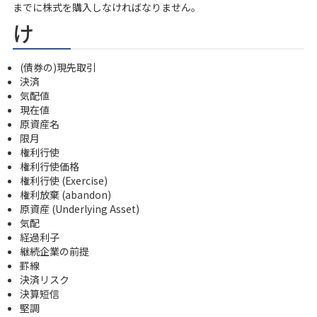
までに株式を購入しなければなりません。
け
(債券の)現先取引
決済
気配値
現在値
原資産名
限月
権利行使
権利行使価格
権利行使 (Exercise)
権利放棄 (abandon)
原資産 (Underlying Asset)
気配
経過利子
継続企業の前提
罫線
決済リスク
決算短信
堅調