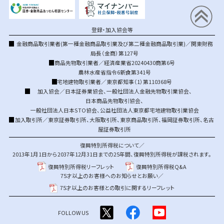
登録・加入協会等
金融商品取引業者(第一種金融商品取引業及び第二種金融商品取引業)／関東財務
局長（金商）第127号
商品先物取引業者／経済産業省20240430商第6号
農林水産省指令6新食第341号
宅地建物取引業者／東京都知事（1）第110368号
加入協会／
日本証券業協会
、
一般社団法人金融先物取引業協会
、
日本商品先物取引協会
、
一般社団法人日本STO協会
、
公益社団法人東京都宅地建物取引業協会
加入取引所／
東京証券取引所
、
大阪取引所
、
東京商品取引所
、
福岡証券取引所
、
名古
屋証券取引所
復興特別所得税について／
2013年1月1日から2037年12月31日までの25年間、復興特別所得税が課税されます。
復興特別所得税リーフレット
復興特別所得税Q&A
75才以上のお客様へのお知らせとお願い／
75才以上のお客様との取引に関するリーフレット
FOLLOW US