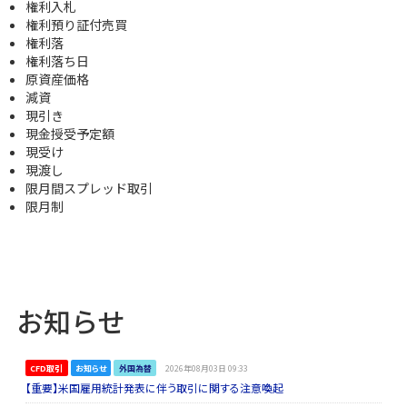
権利入札
権利預り証付売買
権利落
権利落ち日
原資産価格
減資
現引き
現金授受予定額
現受け
現渡し
限月間スプレッド取引
限月制
お知らせ
CFD取引
お知らせ
外国為替
2026年08月03日 09:33
【重要】米国雇用統計発表に伴う取引に関する注意喚起