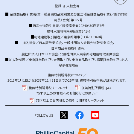
登録・加入協会等
金融商品取引業者(第一種金融商品取引業及び第二種金融商品取引業)／関東財務
局長（金商）第127号
商品先物取引業者／経済産業省20240430商第6号
農林水産省指令6新食第341号
宅地建物取引業者／東京都知事（1）第110368号
加入協会／
日本証券業協会
、
一般社団法人金融先物取引業協会
、
日本商品先物取引協会
、
一般社団法人日本STO協会
、
公益社団法人東京都宅地建物取引業協会
加入取引所／
東京証券取引所
、
大阪取引所
、
東京商品取引所
、
福岡証券取引所
、
名古
屋証券取引所
復興特別所得税について／
2013年1月1日から2037年12月31日までの25年間、復興特別所得税が課税されます。
復興特別所得税リーフレット
復興特別所得税Q&A
75才以上のお客様へのお知らせとお願い／
75才以上のお客様との取引に関するリーフレット
FOLLOW US