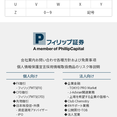
U
V
W
X
Y
Z
0－9
記号
会社案内
お問い合わせ
各種方針および免責事項
個人情報保護宣言
採用情報
取扱商品のリスク等説明
個人向け
法人向け
FX取引
企業金融
フィリップMT5(FX)
TOKYO PRO Market
CFD取引
J-Adviser関連業務
フィリップMT5(CFD)
上場を希望する企業の皆様へ
先物取引
Club Chemistry
日本株投信・外債
IFAサポート業務
資産運用アドバイザー
公開買付・TOB
IPO
法人営業