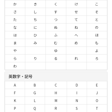
か
き
く
け
こ
さ
し
す
せ
そ
た
ち
つ
て
と
な
に
ぬ
ね
の
は
ひ
ふ
へ
ほ
ま
み
む
め
も
や
ゆ
よ
ら
り
る
れ
ろ
わ
英数字・記号
A
B
C
D
E
F
G
H
I
J
K
L
M
N
O
P
Q
R
S
T