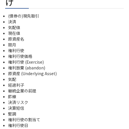
け
(債券の)現先取引
決済
気配値
現在値
原資産名
限月
権利行使
権利行使価格
権利行使 (Exercise)
権利放棄 (abandon)
原資産 (Underlying Asset)
気配
経過利子
継続企業の前提
罫線
決済リスク
決算短信
堅調
権利行使の割当て
権利行使日