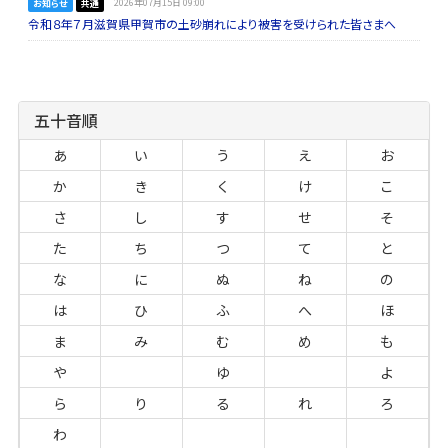
お知らせ
共通
2026年07月15日 09:00
令和８年７月滋賀県甲賀市の土砂崩れにより被害を受けられた皆さまへ
五十音順
あ
い
う
え
お
か
き
く
け
こ
さ
し
す
せ
そ
た
ち
つ
て
と
な
に
ぬ
ね
の
は
ひ
ふ
へ
ほ
ま
み
む
め
も
や
ゆ
よ
ら
り
る
れ
ろ
わ