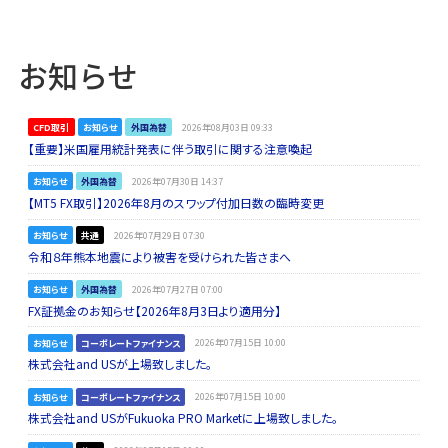
お知らせ
CFD取引
お知らせ
外国為替
2026年08月03日 09:33
【重要】米国雇用統計発表に伴う取引に関する注意喚起
お知らせ
外国為替
2026年07月30日 14:37
【MT5 FX取引】2026年8月のスワップ付加日数の臨時変更
お知らせ
共通
2026年07月29日 07:30
令和８年熊本地震により被害を受けられた皆さまへ
お知らせ
外国為替
2026年07月27日 07:00
FX証拠金のお知らせ【2026年8月3日より適用分】
お知らせ
コーポレートファイナンス
2026年07月15日 10:00
株式会社and USが上場致しました。
お知らせ
コーポレートファイナンス
2026年07月15日 10:00
株式会社and USがFukuoka PRO Marketに上場致しました。