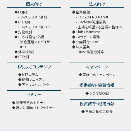
個人向け
法人向け
FX取引
企業金融
フィリップMT5(FX)
TOKYO PRO Market
CFD取引
J-Adviser関連業務
フィリップMT5(CFD)
上場を希望する企業の皆様へ
先物取引
Club Chemistry
日本株投信・外債
IFAサポート業務
資産運用アドバイザー
公開買付・TOB
IPO
法人営業
外国株取引
DMA・高速取引等
ST取引
お役立ちコンテンツ
キャンペーン
MT5コラム
実施中のキャンペーン
動画マニュアル
提供番組・協賛情報
アナリストレポート
ラジオNIKKEI
セミナー
開催予定のセミナー
投資教育・地域貢献
過去に開催されたセミナー
各種活動のご紹介