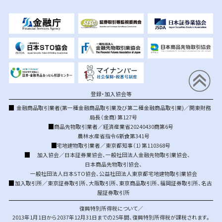
登録・加入協会等
金融商品取引業者(第一種金融商品取引業及び第二種金融商品取引業)／関東財務
局長（金商）第127号
商品先物取引業者／経済産業省20240430商第6号
農林水産省指令6新食第341号
宅地建物取引業者／東京都知事（1）第110368号
加入協会／
日本証券業協会
、
一般社団法人金融先物取引業協会
、
日本商品先物取引協会
、
一般社団法人日本STO協会
、
公益社団法人東京都宅地建物取引業協会
加入取引所／
東京証券取引所
、
大阪取引所
、
東京商品取引所
、
福岡証券取引所
、
名古
屋証券取引所
復興特別所得税について／
2013年1月1日から2037年12月31日までの25年間、復興特別所得税が課税されます。