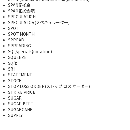
SPAN証拠金
SPAN証拠金額
SPECULATION
SPECULATOR(スペキュレーター)
SPOT
SPOT MONTH
SPREAD
SPREADING
SQ (Special Quotation)
SQUEEZE
SQ値
SRI
STATEMENT
STOCK
STOP LOSS ORDER(ストップ ロス オーダー)
STRIKE PRICE
SUGAR
SUGAR BEET
SUGARCANE
SUPPLY