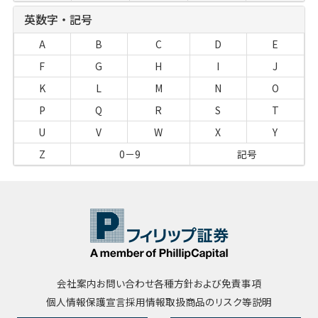
英数字・記号
A
B
C
D
E
F
G
H
I
J
K
L
M
N
O
P
Q
R
S
T
U
V
W
X
Y
Z
0－9
記号
会社案内
お問い合わせ
各種方針および免責事項
個人情報保護宣言
採用情報
取扱商品のリスク等説明