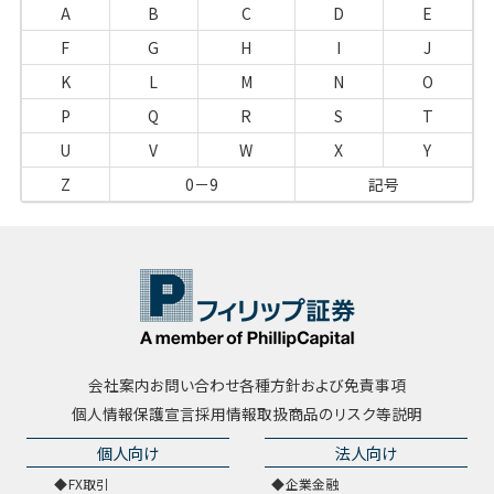
A
B
C
D
E
F
G
H
I
J
K
L
M
N
O
P
Q
R
S
T
U
V
W
X
Y
Z
0－9
記号
会社案内
お問い合わせ
各種方針および免責事項
個人情報保護宣言
採用情報
取扱商品のリスク等説明
個人向け
法人向け
FX取引
企業金融