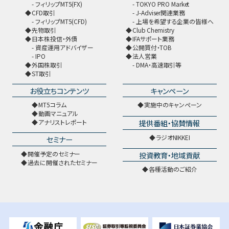
フィリップMT5(FX)
TOKYO PRO Market
CFD取引
J-Adviser関連業務
フィリップMT5(CFD)
上場を希望する企業の皆様へ
先物取引
Club Chemistry
日本株投信・外債
IFAサポート業務
資産運用アドバイザー
公開買付・TOB
IPO
法人営業
外国株取引
DMA・高速取引等
ST取引
お役立ちコンテンツ
キャンペーン
MT5コラム
実施中のキャンペーン
動画マニュアル
提供番組・協賛情報
アナリストレポート
ラジオNIKKEI
セミナー
開催予定のセミナー
投資教育・地域貢献
過去に開催されたセミナー
各種活動のご紹介