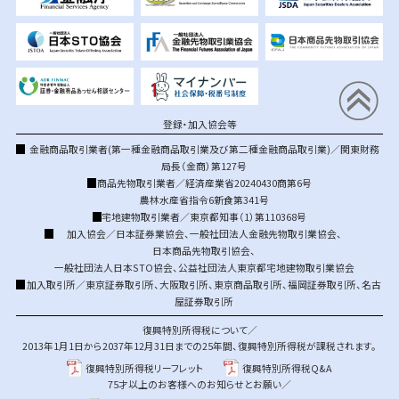
登録・加入協会等
金融商品取引業者(第一種金融商品取引業及び第二種金融商品取引業)／関東財務
局長（金商）第127号
商品先物取引業者／経済産業省20240430商第6号
農林水産省指令6新食第341号
宅地建物取引業者／東京都知事（1）第110368号
加入協会／
日本証券業協会
、
一般社団法人金融先物取引業協会
、
日本商品先物取引協会
、
一般社団法人日本STO協会
、
公益社団法人東京都宅地建物取引業協会
加入取引所／
東京証券取引所
、
大阪取引所
、
東京商品取引所
、
福岡証券取引所
、
名古
屋証券取引所
復興特別所得税について／
2013年1月1日から2037年12月31日までの25年間、復興特別所得税が課税されます。
復興特別所得税リーフレット
復興特別所得税Q&A
75才以上のお客様へのお知らせとお願い／