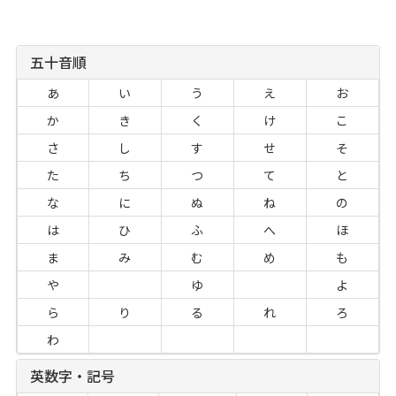
五十音順
あ
い
う
え
お
か
き
く
け
こ
さ
し
す
せ
そ
た
ち
つ
て
と
な
に
ぬ
ね
の
は
ひ
ふ
へ
ほ
ま
み
む
め
も
や
ゆ
よ
ら
り
る
れ
ろ
わ
英数字・記号