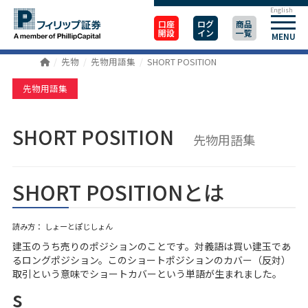
English
口座
ログ
商品
開設
イン
一覧
MENU
先物
先物用語集
SHORT POSITION
先物用語集
SHORT POSITION
先物用語集
SHORT POSITIONとは
読み方： しょーとぽじしょん
建玉のうち売りのポジションのことです。対義語は買い建玉であ
るロングポジション。このショートポジションのカバー（反対）
取引という意味でショートカバーという単語が生まれました。
s